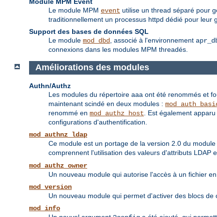
Module MPM Event
Le module MPM
utilise un thread séparé pour g
event
traditionnellement un processus httpd dédié pour leur ge
Support des bases de données SQL
Le module
, associé à l'environnement
mod_dbd
apr_d
connexions dans les modules MPM threadés.
Améliorations des modules
Authn/Authz
Les modules du répertoire aaa ont été renommés et fou
maintenant scindé en deux modules :
mod_auth_basi
renommé en
. Est également apparu 
mod_authz_host
configurations d'authentification.
mod_authnz_ldap
Ce module est un portage de la version 2.0 du modul
comprennent l'utilisation des valeurs d'attributs LDAP 
mod_authz_owner
Un nouveau module qui autorise l'accès à un fichier en 
mod_version
Un nouveau module qui permet d'activer des blocs de co
mod_info