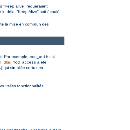
s "Keep alive" requéraient
le délai "Keep Alive" soit écoulé.
orte la mise en commun des
t
. Par exemple,
est
mod_auth
;
a été
n_dbm
mod_access
qui simplifie certaines
nouvelles fonctionnalités
.