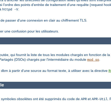
ra d'afficher les directives de configuration telles qu'elles sont interp
si l'ordre des points d'entrée de traitement d'une requête (request hoo
 à
.
httpd -V
 de passer d'une connexion en clair au chiffrement TLS.
ter une confusion pour les utilisateurs.
outée, qui fournit la liste de tous les modules chargés en fonction de la 
s Partagés (DSOs) chargés par l'intermédiaire du module
.
mod_so
m à partir d'une source au format texte, à utiliser avec la directive
R
le
 et symboles obsolètes ont été supprimés du code de
et
. 
APR
APR-Util