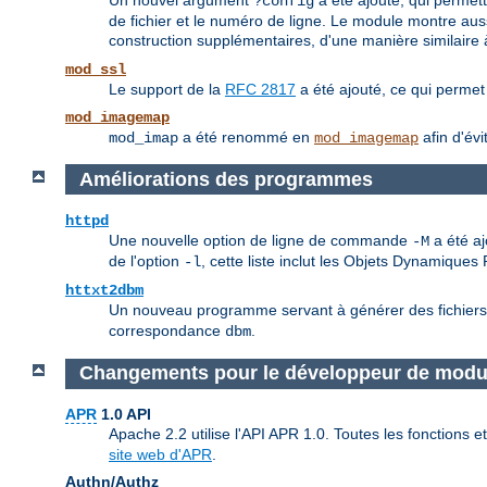
Un nouvel argument
a été ajouté, qui permett
?config
de fichier et le numéro de ligne. Le module montre aus
construction supplémentaires, d'une manière similaire
mod_ssl
Le support de la
RFC 2817
a été ajouté, ce qui permet
mod_imagemap
a été renommé en
afin d'évi
mod_imap
mod_imagemap
Améliorations des programmes
httpd
Une nouvelle option de ligne de commande
a été aj
-M
de l'option
, cette liste inclut les Objets Dynamique
-l
httxt2dbm
Un nouveau programme servant à générer des fichiers db
correspondance
.
dbm
Changements pour le développeur de modu
APR
1.0 API
Apache 2.2 utilise l'API APR 1.0. Toutes les fonctions
site web d'APR
.
Authn/Authz