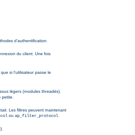
thodes d'authentification.
onnexion du client. Une fois
ue si l'utilisateur passe le
cessus légers (modules threadés).
 petite.
tait. Les filtres peuvent maintenant
ou
.
ocol
ap_filter_protocol
).