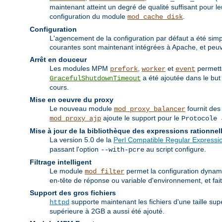
maintenant atteint un degré de qualité suffisant pour
configuration du module
.
mod_cache_disk
Configuration
L'agencement de la configuration par défaut a été simpli
courantes sont maintenant intégrées à Apache, et peuve
Arrêt en douceur
Les modules MPM
,
et
permette
prefork
worker
event
a été ajoutée dans le but 
GracefulShutdownTimeout
cours.
Mise en oeuvre du proxy
Le nouveau module
fournit des
mod_proxy_balancer
ajoute le support pour le
mod_proxy_ajp
Protocole 
Mise à jour de la bibliothèque des expressions rationnel
La version 5.0 de la
Perl Compatible Regular Expressio
passant l'option
au script configure.
--with-pcre
Filtrage intelligent
Le module
permet la configuration dynamiq
mod_filter
en-tête de réponse ou variable d'environnement, et fa
Support des gros fichiers
supporte maintenant les fichiers d'une taille su
httpd
supérieure à 2GB a aussi été ajouté.