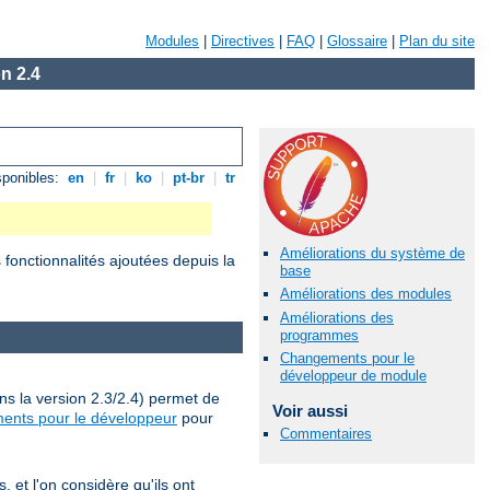
Modules
|
Directives
|
FAQ
|
Glossaire
|
Plan du site
n 2.4
sponibles:
en
|
fr
|
ko
|
pt-br
|
tr
Améliorations du système de
fonctionnalités ajoutées depuis la
base
Améliorations des modules
Améliorations des
programmes
Changements pour le
développeur de module
ns la version 2.3/2.4) permet de
Voir aussi
ents pour le développeur
pour
Commentaires
et l'on considère qu'ils ont