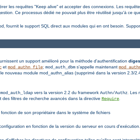
érer les requêtes "Keep alive" et accepter des connexions. Les requête
stion. Ce processus dédié ne pouvait plus être réutilisé jusqu'à ce que 
, fournit le support SQL direct aux modules qui en ont besoin. Supp
bd
rnissent un support amélioré pour la méthode d'authentification
diges
et
;
s'appelle maintenant
c
mod_authn_file
mod_auth_dbm
mod_auth
le nouveau module mod_authn_alias (supprimé dans la version 2.3/2.4) 
e
vers la version 2.2 du framework
. Les 
mod_auth_ldap
Authn/Authz
et des filtres de recherche avancés dans la directive
.
Require
fonction de son propriétaire dans le système de fichiers
nfiguration en fonction de la version du serveur en cours d'exécution