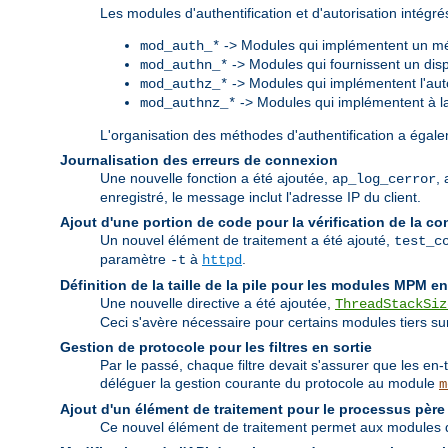
Les modules d'authentification et d'autorisation intég
-> Modules qui implémentent un mé
mod_auth_*
-> Modules qui fournissent un dispo
mod_authn_*
-> Modules qui implémentent l'auto
mod_authz_*
-> Modules qui implémentent à la f
mod_authnz_*
L'organisation des méthodes d'authentification a égalem
Journalisation des erreurs de connexion
Une nouvelle fonction a été ajoutée,
,
ap_log_cerror
enregistré, le message inclut l'adresse IP du client.
Ajout d'une portion de code pour la vérification de la co
Un nouvel élément de traitement a été ajouté,
test_c
paramètre
à
.
-t
httpd
Définition de la taille de la pile pour les modules MPM e
Une nouvelle directive a été ajoutée,
ThreadStackSiz
Ceci s'avère nécessaire pour certains modules tiers sur 
Gestion de protocole pour les filtres en sortie
Par le passé, chaque filtre devait s'assurer que les en-
déléguer la gestion courante du protocole au module
m
Ajout d'un élément de traitement pour le processus père
Ce nouvel élément de traitement permet aux modules de