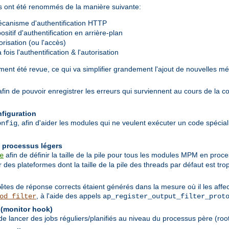
rés ont été renommés de la manière suivante:
canisme d'authentification HTTP
sitif d'authentification en arrière-plan
risation (ou l'accès)
ois l'authentification & l'autorisation
ent été revue, ce qui va simplifier grandement l'ajout de nouvelles mé
 afin de pouvoir enregistrer les erreurs qui surviennent au cours de la c
nfiguration
, afin d'aider les modules qui ne veulent exécuter un code spécial q
onfig
n processus légers
afin de définir la taille de la pile pour tous les modules MPM en pro
e
des plateformes dont la taille de la pile des threads par défaut est trop
têtes de réponse corrects étaient générés dans la mesure où il les affec
, à l'aide des appels
od_filter
ap_register_output_filter_prot
 (monitor hook)
 lancer des jobs réguliers/planifiés au niveau du processus père (root