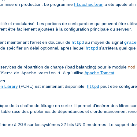
 leur mise en production. Le programme
a été ajouté afin
htcacheclean
fié et modularisé. Les portions de configuration qui peuvent être utilis
nt être facilement ajoutées à la configuration principale du serveur.
nt maintenant l'arrêt en douceur de
au moyen du signal
httpd
grace
de spécifier un délai optionnel, après lequel
s'arrêtera quel que 
httpd
 services de répartition de charge (load balancing) pour le module
mod
qu'utilise
Apache Tomcat
.
JServ de Apache version 1.3
les
n Library
(PCRE) est maintenant disponible.
peut être configuré
httpd
ue de la chaîne de filtrage en sortie. Il permet d'insérer des filtres co
it table rase des problèmes de dépendances et d'ordonnancement rencon
périeure à 2GB sur les systèmes 32 bits UNIX modernes. Le support des