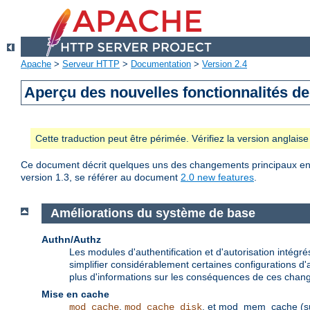
Apache
>
Serveur HTTP
>
Documentation
>
Version 2.4
Aperçu des nouvelles fonctionnalités d
Cette traduction peut être périmée. Vérifiez la version anglai
Ce document décrit quelques uns des changements principaux entre
version 1.3, se référer au document
2.0 new features
.
Améliorations du système de base
Authn/Authz
Les modules d'authentification et d'autorisation inté
simplifier considérablement certaines configurations d'a
plus d'informations sur les conséquences de ces chang
Mise en cache
,
, et mod_mem_cache (supp
mod_cache
mod_cache_disk