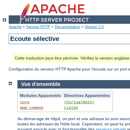
Apache
>
Serveur HTTP
>
Documentation
>
Version 2.4
Ecoute sélective
Cette traduction peut être périmée. Vérifiez la version anglai
Configuration du serveur HTTP Apache pour l'écoute sur un port e
Vue d'ensemble
Modules Apparentés
Directives Apparentées
core
<VirtualHost>
mpm_common
Listen
Au démarrage de httpd, un port et une adresse lui sont associé
toutes les adresses de l'hôte local. Cependant, on peut lui p
souvent associé avec la fonctionnalité des
serveurs virtuels
qu