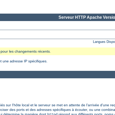
Serveur HTTP Apache Versio
Langues Dispo
se pour les changements récents.
t une adresse IP spécifiques.
s sur l'hôte local et le serveur se met en attente de l'arrivée d'une re
réciser des ports et des adresses spécifiques à écouter, ou une combina
i détermine la manière dont
répond aux différents ports, noms 
httpd