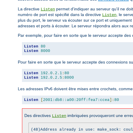
La directive
permet d'indiquer au serveur qu'il ne doi
Listen
numéro de port est spécifié dans la directive
, le serv
Listen
plus du port, le serveur va écouter sur ce port et uniquement 
adresses et ports à écouter. Le serveur répondra alors aux re
Par exemple, pour faire en sorte que le serveur accepte des co
Listen
80
Listen
8000
Pour faire en sorte que le serveur accepte des connexions sur 
Listen
192.0
.
2.1
:
80
Listen
192.0
.
2.5
:
8000
Les adresses IPv6 doivent être mises entre crochets, comme 
Listen
[
2001:db8::a00:20ff:fea7:ccea
]:
80
Des directives
imbriquées provoqueront une erreu
Listen
(48)Address already in use: make_sock: coul