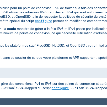
ibilité pour un point de connexion IPv6 de traiter à la fois des connex
Pv6 utilise des adresses IPv6 traduites en IPv4 qui sont autorisées pa
etBSD, et OpenBSD, afin de respecter la politique de sécurité du systè
mètre spécial du script
permet de modifier ce comportemen
configure
4, la
seule
manière de gérer à la fois IPv6 et IPv4 passe par l'utilisatio
nimum de points de connexion, ce qui nécessite l'utilisation d'adresses
outes les plateformes sauf FreeBSD, NetBSD, et OpenBSD ; votre httpd 
, sans se soucier de ce que votre plateforme et APR supportent, spéci
d gère des connexions IPv4 et IPv6 sur des points de connexion séparés 
n
du script
.
--disable-v4-mapped
configure
--disable-v4-mapped