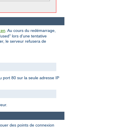
. Au cours du redémarrage,
ten
used" lors d'une tentative
ier, le serveur refusera de
u port 80 sur la seule adresse IP
veur.
llouer des points de connexion