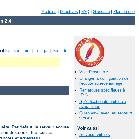
Modules
|
Directives
|
FAQ
|
Glossaire
|
Plan du site
n 2.4
nibles:
de
|
en
|
fr
|
ja
|
ko
|
tr
Vue d'ensemble
Changer la configuration de
l'écoute au redémarrage
Remarques spécifiques à
IPv6
Spécification du protocole
avec Listen
Qu'en est-il avec les serveurs
virtuels
quête. Par défaut, le serveur écoute
Voir aussi
ison des deux. Tout ceci est
Serveurs virtuels
d'hôtes et adresses IP.