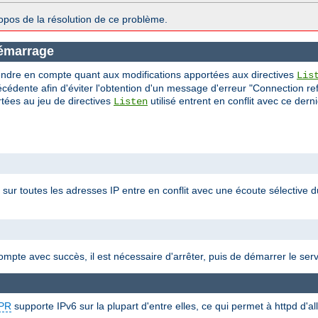
opos de la résolution de ce problème.
démarrage
endre en compte quant aux modifications apportées aux directives
Lis
récédente afin d'éviter l'obtention d'un message d'erreur "Connection ref
rtées au jeu de directives
utilisé entrent en conflit avec ce dern
Listen
0 sur toutes les adresses IP entre en conflit avec une écoute sélective d
compte avec succès, il est nécessaire d'arrêter, puis de démarrer le ser
PR
supporte IPv6 sur la plupart d'entre elles, ce qui permet à httpd d'a