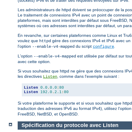
(sockets) IPv6 et de traiter des requêtes envoyées sur IPv6.
Les administrateurs de httpd doivent se préoccuper de la poss
Le traitement de connexions IPv4 avec un point de connexion I
plateformes, mais sont interdites par défaut sous FreeBSD, N
systèmes où ces adresses sont interdites par défaut, un para
En revanche, sur certaines plateformes comme Linux et Tru6
voulez que
gère des connexions IPv4 et IPv6 avec un mi
httpd
l'option
du script
.
--enable-v4-mapped
configure
L'option
est utilisée par défaut sur t
--enable-v4-mapped
avec cette option.
Si vous souhaitez que httpd ne gère que des connexions IPv4
les directives
, comme dans l'exemple suivant :
Listen
Listen
0.0
.
0.0
:
80
Listen
192.0
.
2.1
:
80
Si votre plateforme le supporte et si vous souhaitez que http
traduction des adresses IPv6 au format IPv4), utilisez l'optio
FreeBSD, NetBSD, et OpenBSD.
Spécification du protocole avec Listen