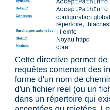
AcceptPathInfo
Syntaxe:
AcceptPathInfo
Défaut:
configuration global
Contexte:
répertoire, .htacces
FileInfo
Surcharges autorisées:
Noyau httpd
Statut:
core
Module:
Cette directive permet de d
requêtes contenant des i
forme d'un nom de chemin
d'un fichier réel (ou un fic
dans un répertoire qui exi
acceptées ou rejetées. Le