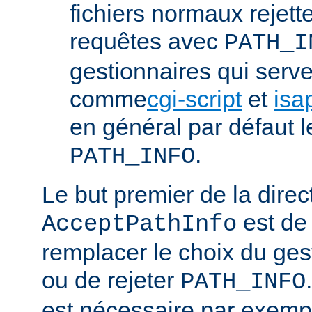
fichiers normaux rejett
requêtes avec
PATH_I
gestionnaires qui serve
comme
cgi-script
et
isa
en général par défaut 
.
PATH_INFO
Le but premier de la direc
est de
AcceptPathInfo
remplacer le choix du ges
ou de rejeter
PATH_INFO
est nécessaire par exemp