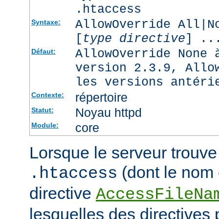
.htaccess
AllowOverride All|N
Syntaxe:
[
type directive
] ..
AllowOverride None 
Défaut:
version 2.3.9, Allo
les versions antéri
répertoire
Contexte:
Noyau httpd
Statut:
core
Module:
Lorsque le serveur trouve 
(dont le nom e
.htaccess
directive
AccessFileNa
lesquelles des directives