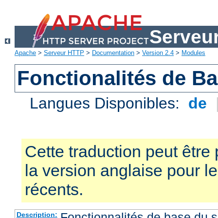
Serveu
Apache
>
Serveur HTTP
>
Documentation
>
Version 2.4
>
Modules
Fonctionalités de B
Langues Disponibles:
de
Cette traduction peut être 
la version anglaise pour 
récents.
Fonctionnalités de base du
Description: