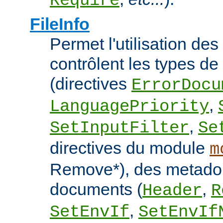
Require
FileInfo
Permet l'utilisation des
contrôlent les types d
(directives
ErrorDocu
,
LanguagePriority
,
SetInputFilter
Se
directives du module
m
Remove*), des metado
documents (
,
Header
R
,
SetEnvIf
SetEnvIf