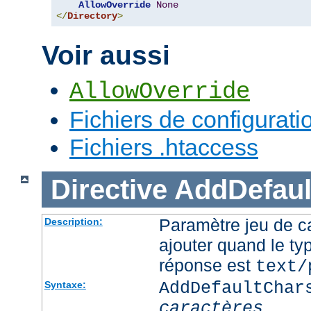
AllowOverride
None
</
Directory
>
Voir aussi
AllowOverride
Fichiers de configurati
Fichiers .htaccess
Directive
AddDefaul
Paramètre jeu de ca
Description:
ajouter quand le ty
réponse est
text/
AddDefaultChar
Syntaxe:
caractères