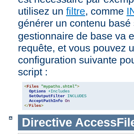
utilisez un
filtre
, comme
I
générer un contenu basé
gestionnaire de base va e
requête, et vous pouvez ut
configuration suivante pour
script :
<
Files
"mypaths.shtml"
>
Options
+Includes
SetOutputFilter
INCLUDES
AcceptPathInfo
On
</
Files
>
Directive
AccessFi