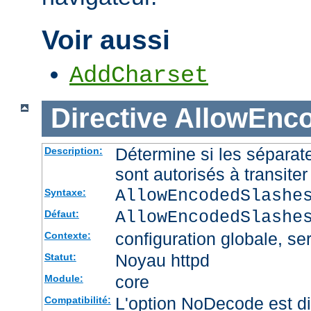
Voir aussi
AddCharset
Directive
AllowEnc
Détermine si les sépara
Description:
sont autorisés à transite
AllowEncodedSlashe
Syntaxe:
AllowEncodedSlashe
Défaut:
configuration globale, ser
Contexte:
Noyau httpd
Statut:
core
Module:
L'option NoDecode est di
Compatibilité: