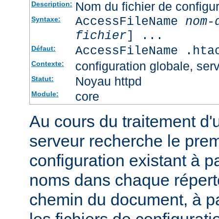
Nom du fichier de configur
Description:
AccessFileName
nom-
Syntaxe:
fichier
] ...
AccessFileName .hta
Défaut:
configuration globale, serv
Contexte:
Noyau httpd
Statut:
core
Module:
Au cours du traitement d'
serveur recherche le premi
configuration existant à par
noms dans chaque répert
chemin du document, à p
les fichiers de configurati