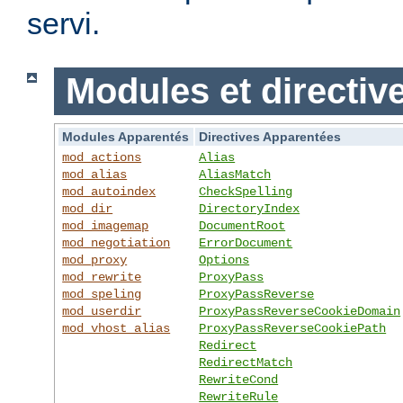
servi.
Modules et directiv
Modules Apparentés
Directives Apparentées
mod_actions
Alias
mod_alias
AliasMatch
mod_autoindex
CheckSpelling
mod_dir
DirectoryIndex
mod_imagemap
DocumentRoot
mod_negotiation
ErrorDocument
mod_proxy
Options
mod_rewrite
ProxyPass
mod_speling
ProxyPassReverse
mod_userdir
ProxyPassReverseCookieDomain
mod_vhost_alias
ProxyPassReverseCookiePath
Redirect
RedirectMatch
RewriteCond
RewriteRule