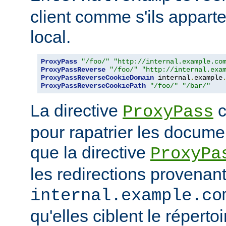
client comme s'ils appart
local.
ProxyPass
"/foo/"
"http://internal.example.co
ProxyPassReverse
"/foo/"
"http://internal.exa
ProxyPassReverseCookieDomain
 internal
.
example
ProxyPassReverseCookiePath
"/foo/"
"/bar/"
La directive
c
ProxyPass
pour rapatrier les docume
que la directive
ProxyPa
les redirections provenan
internal.example.co
qu'elles ciblent le réperto