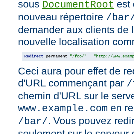
sous
est 
DocumentRoot
nouveau répertoire
/bar
demander aux clients de l
nouvelle localisation comm
Redirect
 permanent 
"/foo/"
"http://www.exam
Ceci aura pour effet de re
d'URL commençant par
/
chemin d'URL sur le serv
en r
www.example.com
. Vous pouvez redir
/bar/
seulement sur le serveur 