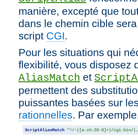
manière, excepté que tout
dans le chemin cible sera
script
CGI
.
Pour les situations qui né
flexibilité, vous disposez 
et
AliasMatch
ScriptA
permettent des substituti
puissantes basées sur le
rationnelles
. Par exemple
ScriptAliasMatch
"^/~([a-zA-Z0-9]+)/cgi-bin/(