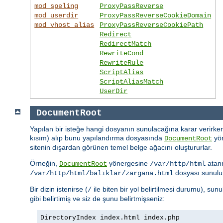
mod_speling
ProxyPassReverse
mod_userdir
ProxyPassReverseCookieDomain
mod_vhost_alias
ProxyPassReverseCookiePath
Redirect
RedirectMatch
RewriteCond
RewriteRule
ScriptAlias
ScriptAliasMatch
UserDir
DocumentRoot
Yapılan bir isteğe hangi dosyanın sunulacağına karar verirken
kısım) alıp bunu yapılandırma dosyasında
yön
DocumentRoot
sitenin dışardan görünen temel belge ağacını oluştururlar.
Örneğin,
yönergesine
atan
DocumentRoot
/var/http/html
dosyası sunulu
/var/http/html/balıklar/zargana.html
Bir dizin istenirse (
ile biten bir yol belirtilmesi durumu), su
/
gibi belirtimiş ve siz de şunu belirtmişseniz:
DirectoryIndex index.html index.php