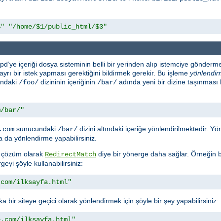
$"
"/home/$1/public_html/$3"
d’ye içeriği dosya sisteminin belli bir yerinden alıp istemciye gönderme
n ayrı bir istek yapması gerektiğini bildirmek gerekir. Bu işleme
yönlendi
ındaki
dizininin içeriğinin
adında yeni bir dizine taşınması
/foo/
/bar/
m/bar/"
sunucundaki
dizini altındaki içeriğe yönlendirilmektedir. 
.com
/bar/
 da yönlendirme yapabilirsiniz.
ra çözüm olarak
diye bir yönerge daha sağlar. Örneğin bi
RedirectMatch
geyi şöyle kullanabilirsiniz:
.com/ilksayfa.html"
a bir siteye geçici olarak yönlendirmek için şöyle bir şey yapabilirsiniz:
e.com/ilksayfa.html"