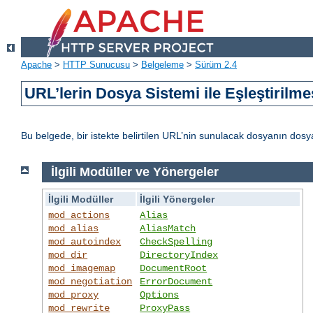
Apache
>
HTTP Sunucusu
>
Belgeleme
>
Sürüm 2.4
URL’lerin Dosya Sistemi ile Eşleştirilme
Bu belgede, bir istekte belirtilen URL’nin sunulacak dosyanın dos
İlgili Modüller ve Yönergeler
İlgili Modüller
İlgili Yönergeler
mod_actions
Alias
mod_alias
AliasMatch
mod_autoindex
CheckSpelling
mod_dir
DirectoryIndex
mod_imagemap
DocumentRoot
mod_negotiation
ErrorDocument
mod_proxy
Options
mod_rewrite
ProxyPass