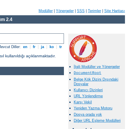
Modüller
|
Yönergeler
|
SSS
|
Terimler
|
Site Haritası
m 2.4
evcut Diller:
en
|
fr
|
ja
|
ko
|
tr
l kullanıldığı açıklanmaktadır.
İlgili Modüller ve Yönergeler
DocumentRoot
Belge Kök Dizini Dışındaki
Dosyalar
Kullanıcı Dizinleri
URL Yönlendirme
Karşı Vekil
Yeniden Yazma Motoru
Dosya orada yok
Diğer URL Eşleme Modülleri