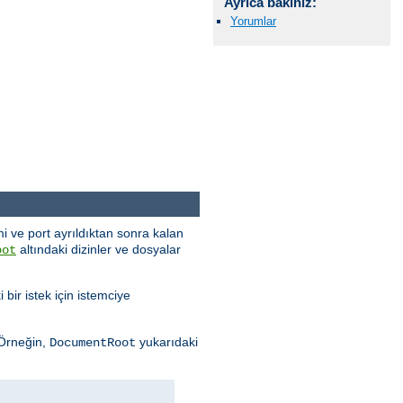
Ayrıca bakınız:
Yorumlar
i ve port ayrıldıktan sonra kalan
altındaki dizinler ve dosyalar
oot
 bir istek için istemciye
 Örneğin,
yukarıdaki
DocumentRoot