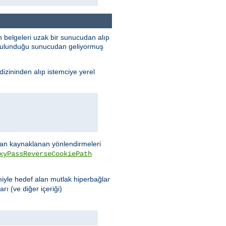
 belgeleri uzak bir sunucudan alıp
n bulunduğu sunucudan geliyormuş
dizininden alıp istemciye yerel
n kaynaklanan yönlendirmeleri
xyPassReverseCookiePath
miyle hedef alan mutlak hiperbağlar
rı (ve diğer içeriği)