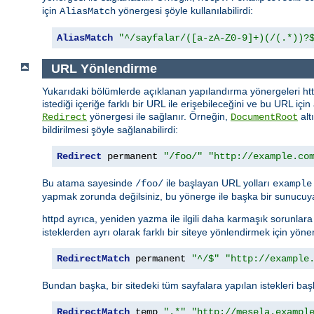
için
yönergesi şöyle kullanılabilirdi:
AliasMatch
AliasMatch
"^/sayfalar/([a-zA-Z0-9]+)(/(.*))?
URL Yönlendirme
Yukarıdaki bölümlerde açıklanan yapılandırma yönergeleri http
istediği içeriğe farklı bir URL ile erişebileceğini ve bu URL içi
yönergesi ile sağlanır. Örneğin,
alt
Redirect
DocumentRoot
bildirilmesi şöyle sağlanabilirdi:
Redirect
 permanent 
"/foo/"
"http://example.co
Bu atama sayesinde
ile başlayan URL yolları
/foo/
example
yapmak zorunda değilsiniz, bu yönerge ile başka bir sunucuya
httpd ayrıca, yeniden yazma ile ilgili daha karmaşık sorunla
isteklerden ayrı olarak farklı bir siteye yönlendirmek için yöner
RedirectMatch
 permanent 
"^/$"
"http://example
Bundan başka, bir sitedeki tüm sayfalara yapılan istekleri başk
RedirectMatch
 temp 
".*"
"http://mesela.exampl