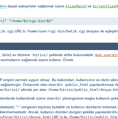
lere
dayalı eşleşmeler sağlamak üzere
ve
AliasMatch
ScriptAliasM
.+)"
"/home/$1/cgi-bin/$2"
URL’si
dosyası ile eşleştir
tik.cgi
/home/user/cgi-bin/betik.cgi
n,
birisi
) ev dizinine
şeklinde atıfta bulunulabilir.
~birisi/
mod_userdi
rak sunmalarını sağlamak üzere kullanır. Örnek:
P erişimi vermek uygun olmaz. Bu bakımdan, kullanıcının ev dizini altı
sağlanmıştır. Öntanımlı olan
yapılandırması il
Userdir public_html
altında yer alan
me/birisi/
/home/birisi/public_html/dosya.ht
istemlerde kullanılmak üzere
yönergesinin başka kullanım şekill
Userdir
ebiyle) "~" simgesini biçimsiz bulabilir ve kullanıcı dizinlerini imlemek
lenmemektedir. Ancak, kullanıcı dizinleri düzgün şekilde yapılandırılmı
URL’si ile
ayfalar/birisi/dosya.html
/home/birisi/public_htm