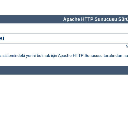
Apache HTTP Sunucusu Sürü
si
M
ya sistemindeki yerini bulmak için Apache HTTP Sunucusu tarafından nası