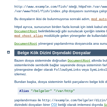
isteği, httpd'nin
http://www.example.com/fish/
/var/ww
dosyasını sunmaya çalışm
/var/www/html/fish/index.php
Bu dosyaların ikisi de bulunmuyorsa sonraki adım,
mod_auto
httpd ayrıca, sunucunun birden fazla konak için istek kabul 
belirtilebileceği gibi sunulacak içeriğin iste
DocumentRoot
modülüyle gelen yönergeler de kullanılabil
mod_vhost_alias
yönergesi yapılandırma dosyanızda ana sunu
DocumentRoot
Belge Kök Dizini Dışındaki Dosyalar
Bazen dosya sisteminde doğrudan
altında bu
DocumentRoot
sistemlerinde sembolik bağlar sayesinde dosya sisteminin farkl
yönergesine değer olarak
veya
FollowSymLinks
SymLinksI
izlemez.
Bundan başka, dosya sisteminin farklı parçalarını belge kök d
Alias
"/belgeler"
"/var/http"
yapılandırması ile
http://example.com/belgeler/dizin/
dizindeki dosyaları birer
CGI
betiği olarak imlemesi dışında
S