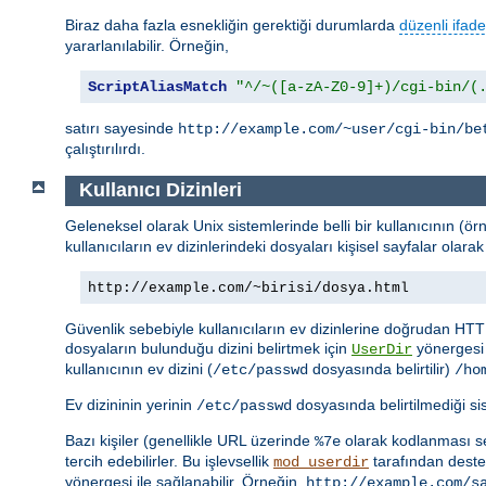
Biraz daha fazla esnekliğin gerektiği durumlarda
düzenli ifade
yararlanılabilir. Örneğin,
ScriptAliasMatch
"^/~([a-zA-Z0-9]+)/cgi-bin/(
satırı sayesinde
http://example.com/~user/cgi-bin/be
çalıştırılırdı.
Kullanıcı Dizinleri
Geleneksel olarak Unix sistemlerinde belli bir kullanıcının (ör
kullanıcıların ev dizinlerindeki dosyaları kişisel sayfalar ola
http://example.com/~birisi/dosya.html
Güvenlik sebebiyle kullanıcıların ev dizinlerine doğrudan HTT
dosyaların bulunduğu dizini belirtmek için
yönergesi 
UserDir
kullanıcının ev dizini (
dosyasında belirtilir)
/etc/passwd
/ho
Ev dizininin yerinin
dosyasında belirtilmediği s
/etc/passwd
Bazı kişiler (genellikle URL üzerinde
olarak kodlanması seb
%7e
tercih edebilirler. Bu işlevsellik
tarafından destek
mod_userdir
yönergesi ile sağlanabilir. Örneğin,
http://example.com/s