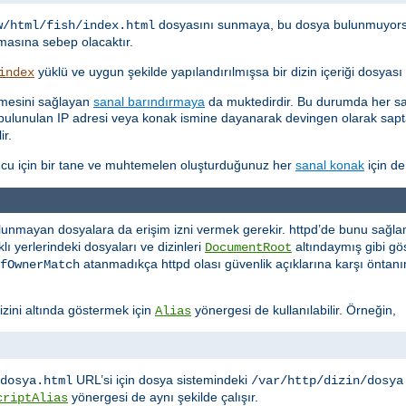
dosyasını sunmaya, bu dosya bulunmuyor
w/html/fish/index.html
asına sebep olacaktır.
yüklü ve uygun şekilde yapılandırılmışsa bir dizin içeriği dosyas
index
etmesini sağlayan
sanal barındırmaya
da muktedirdir. Bu durumda her san
kte bulunulan IP adresi veya konak ismine dayanarak devingen olarak sa
ir.
cu için bir tane ve muhtemelen oluşturduğunuz her
sanal konak
için de
lunmayan dosyalara da erişim izni vermek gerekir. httpd’de bunu sağlaman
ı yerlerindeki dosyaları ve dizinleri
altındaymış gibi 
DocumentRoot
atanmadıkça httpd olası güvenlik açıklarına karşı öntanı
fOwnerMatch
izini altında göstermek için
yönergesi de kullanılabilir. Örneğin,
Alias
URL’si için dosya sistemindeki
dosya.html
/var/http/dizin/dosya
yönergesi de aynı şekilde çalışır.
criptAlias