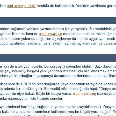
ilen
modülü de kullanılabilir. Yeniden yazılması gere
mod_proxy_html
ından sağlanan yeniden yazma motoru işe yarayabilir. Bu modüldeki yön
ü özellikleri kullanırlar.
modülü buna ek olarak isteğin n
mod_rewrite
en yazma motoru yukarıda değinilen üç eşleşme türünü de uygulayabilecek
dülü tarafından sağlanan yeteneklerin ayrıntılı açıklamaları ve bunların 
in de istek yapılacaktır. Bunun çeşitli sebepleri olabilir. Bazı durumlar
iyi şey, istemciyi belgeyi yeni yerinden istemesi için bilgilendirmek ama
mlerinin ve hiperbağların çalışmaya devam edeceklerinden emin olabilirsin
dik sebebi de URL’lerin hiperbağlarda veya doğrudan tarayıcıda kasıtlı ya
c) adında bir modülle gelir. Bu modül etkin kılındığında htpd, "Dosya o
sya var mı diye bakar. Böyle bir dosya varsa,
istemciye do
mod_speling
ar istemciye bir liste halinde sunulur.
sya isimlerini harf büyüklüğüne duyarsız olarak arayabilmesidir. Dosya
n kullanıcılara sahip sistemlerin kullanıcılarına bu büyük yarar sağlar