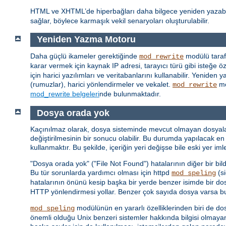
HTML ve XHTML’de hiperbağları daha bilgece yeniden yazab
sağlar, böylece karmaşık vekil senaryoları oluşturulabilir.
Yeniden Yazma Motoru
Daha güçlü ikameler gerektiğinde
modülü taraf
mod_rewrite
karar vermek için kaynak IP adresi, tarayıcı türü gibi isteğe özg
için harici yazılımları ve veritabanlarını kullanabilir. Yenid
(rumuzlar), harici yönlendirmeler ve vekalet.
mo
mod_rewrite
mod_rewrite belgeleri
nde bulunmaktadır.
Dosya orada yok
Kaçınılmaz olarak, dosya sisteminde mevcut olmayan dosyalar iç
değiştirilmesinin bir sonucu olabilir. Bu durumda yapılacak en 
kullanmaktır. Bu şekilde, içeriğin yeri değişse bile eski yer i
"Dosya orada yok" ("File Not Found") hatalarının diğer bir bil
Bu tür sorunlarda yardımcı olması için httpd
(si
mod_speling
hatalarının önünü kesip başka bir yerde benzer isimde bir do
HTTP yönlendirmesi yollar. Benzer çok sayıda dosya varsa bunl
modülünün en yararlı özelliklerinden biri de do
mod_speling
önemli olduğu Unix benzeri sistemler hakkında bilgisi olmaya