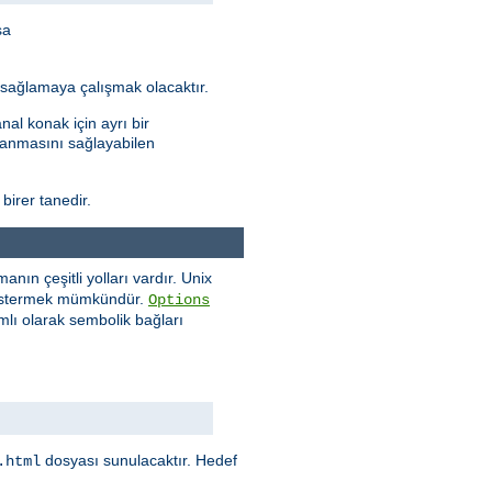
sa
ı sağlamaya çalışmak olacaktır.
al konak için ayrı bir
ptanmasını sağlayabilen
 birer tanedir.
ın çeşitli yolları vardır. Unix
göstermek mümkündür.
Options
mlı olarak sembolik bağları
dosyası sunulacaktır. Hedef
.html