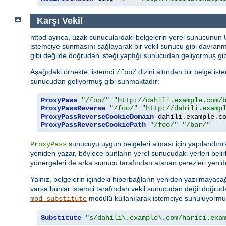
Karşı Vekil
httpd ayrıca, uzak sunuculardaki belgelerin yerel sunucunun
istemciye sunmasını sağlayarak bir vekil sunucu gibi davran
gibi değilde doğrudan isteği yaptığı sunucudan geliyormuş gib
Aşağıdaki örnekte, istemci
dizini altından bir belge is
/foo/
sunucudan geliyormuş gibi sunmaktadır:
ProxyPass
"/foo/"
"http://dahili.example.com/
ProxyPassReverse
"/foo/"
"http://dahili.examp
ProxyPassReverseCookieDomain
 dahili
.
example
.
c
ProxyPassReverseCookiePath
"/foo/"
"/bar/"
sunucuyu uygun belgeleri alması için yapılandırı
ProxyPass
yeniden yazar, böylece bunların yerel sunucudaki yerleri belir
yönergeleri de arka sunucu tarafından atanan çerezleri yenid
Yalnız, belgelerin içindeki hiperbağların yeniden yazılmayacağ
varsa bunlar istemci tarafından vekil sunucudan değil doğru
modülü kullanılarak istemciye sunuluyormuşç
mod_substitute
Substitute
"s/dahili\.example\.com/harici.exa