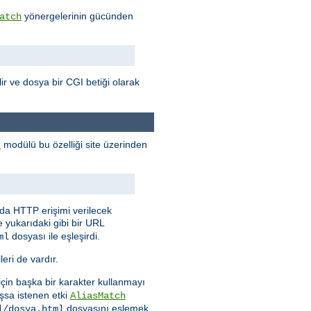
yönergelerinin gücünden
atch
ilir ve dosya bir CGI betiği olarak
modülü bu özelliği site üzerinden
r
nda HTTP erişimi verilecek
e yukarıdaki gibi bir URL
dosyası ile eşleşirdi.
ml
eri de vardır.
 için başka bir karakter kullanmayı
şsa istenen etki
AliasMatch
dosyasını eşlemek
l/dosya.html