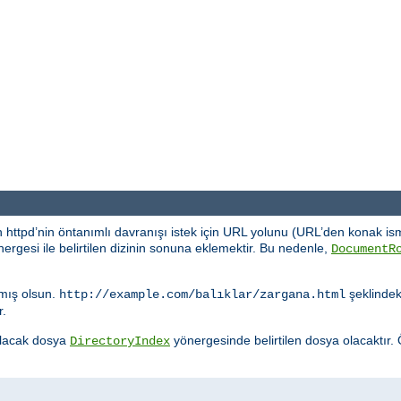
 httpd’nin öntanımlı davranışı istek için URL yolunu (URL’den konak ism
ergesi ile belirtilen dizinin sonuna eklemektir. Bu nedenle,
DocumentR
mış olsun.
şeklindeki
http://example.com/balıklar/zargana.html
r.
nulacak dosya
yönergesinde belirtilen dosya olacaktır.
DirectoryIndex