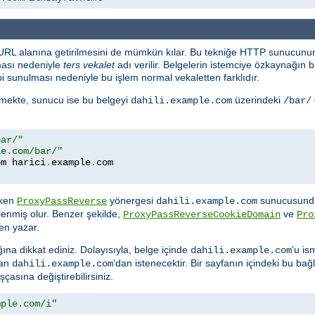
 URL alanına getirilmesini de mümkün kılar. Bu tekniğe HTTP sunucunun
ması nedeniyle
ters vekalet
adı verilir. Belgelerin istemciye özkaynağı
i sunulması nedeniyle bu işlem normal vekaletten farklıdır.
temekte, sunucu ise bu belgeyi
üzerindeki
dahili.example.com
/bar/
bar/"
le.com/bar/"
om harici
.
example
.
rken
yönergesi
sunucusunda
ProxyPassReverse
dahili.example.com
lenmiş olur. Benzer şekilde,
ve
ProxyPassReverseCookieDomain
Pro
en yazar.
ına dikkat ediniz. Dolayısıyla, belge içinde
’u is
dahili.example.com
dan
’dan istenecektir. Bir sayfanın içindeki bu bağla
dahili.example.com
asına değiştirebilirsiniz.
mple.com/i"