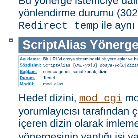
Bu yönerge istemciye dai
yönlendirme durumu (302)
ile aynı 
Redirect temp
ScriptAlias
Yönerge
Açıklama:
Bir URL’yi dosya sistemindeki bir yere eşler ve hed
Sözdizimi:
ScriptAlias [
URL-yolu
]
dosya-yolu
|
dizi
Bağlam:
sunucu geneli, sanal konak, dizin
Durum:
Temel
Modül:
mod_alias
Hedef dizini,
mod
mod_cgi
yorumlayıcısı tarafından ça
içeren dizin olarak imlem
yönergesinin yaptığı işi y