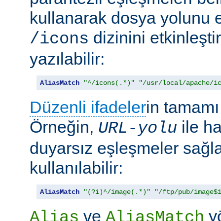
kullanarak dosya yolunu e
dizinini etkinleşt
/icons
yazılabilir:
AliasMatch
"^/icons(.*)"
"/usr/local/apache/i
Düzenli ifadeler
in tamamı 
Örneğin,
ile h
URL-yolu
duyarsız eşleşmeler sağl
kullanılabilir:
AliasMatch
"(?i)^/image(.*)"
"/ftp/pub/image$
ve
yö
Alias
AliasMatch