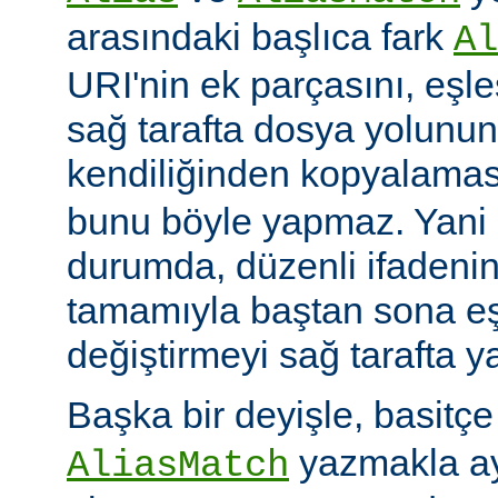
arasındaki başlıca fark
Al
URI'nin ek parçasını, eşl
sağ tarafta dosya yolunu
kendiliğinden kopyalamas
bunu böyle yapmaz. Yani
durumda, düzenli ifadenin
tamamıyla baştan sona eş
değiştirmeyi sağ tarafta y
Başka bir deyişle, basitç
yazmakla ayn
AliasMatch