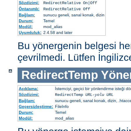
Sözdizimi:
RedirectRelative On|Off
Öntanımlı:
RedirectRelative Off
Bağlam:
sunucu geneli, sanal konak, dizin
Durum:
Temel
Modül:
mod_alias
Uyumluluk:
2.4.58 and later
Bu yönergenin belgesi h
çevrilmedi. Lütfen İngiliz
RedirectTemp
Yöne
Açıklama:
İstemciyi, geçici bir yönlendirme isteği dö
Sözdizimi:
RedirectTemp
URL-yolu
URL
Bağlam:
sunucu geneli, sanal konak, dizin, .htacc
Geçersizleştirme:
FileInfo
Durum:
Temel
Modül:
mod_alias