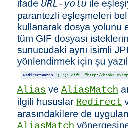
ifade
ile eşleş
URL-yolu
parantezli eşleşmeleri bel
kullanarak dosya yolunu e
tüm GIF dosyası isteklerin
sunucudaki aynı isimli J
yönlendirmek için şu yazıla
RedirectMatch
"(.*)\.gif$"
"http://baska.exam
ve
ar
Alias
AliasMatch
ilgili hususlar
Redirect
arasındakilere de uygulanır
yönergesine
AliasMatch