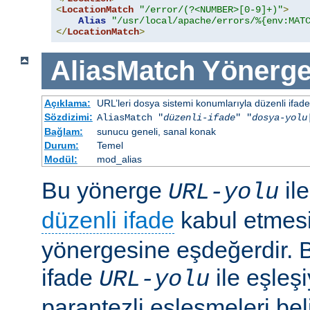
<
LocationMatch
"/error/(?<NUMBER>[0-9]+)"
>
Alias
"/usr/local/apache/errors/%{env:MAT
</
LocationMatch
>
AliasMatch
Yönerge
Açıklama:
URL’leri dosya sistemi konumlarıyla düzenli ifadel
Sözdizimi:
AliasMatch "
düzenli-ifade
" "
dosya-yolu
Bağlam:
sunucu geneli, sanal konak
Durum:
Temel
Modül:
mod_alias
Bu yönerge
il
URL-yolu
düzenli ifade
kabul etmes
yönergesine eşdeğerdir. Be
ifade
ile eşleş
URL-yolu
parantezli eşleşmeleri bel