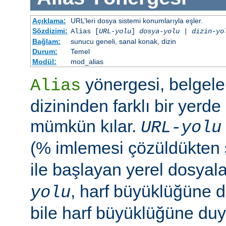
Açıklama:
URL’leri dosya sistemi konumlarıyla eşler.
Sözdizimi:
Alias [
URL-yolu
]
dosya-yolu
|
dizin-yo
Bağlam:
sunucu geneli, sanal konak, dizin
Durum:
Temel
Modül:
mod_alias
yönergesi, belgele
Alias
dizininden farklı bir yerd
mümkün kılar.
URL-yolu
(% imlemesi çözüldükten
ile başlayan yerel dosyala
, harf büyüklüğüne d
yolu
bile harf büyüklüğüne duya