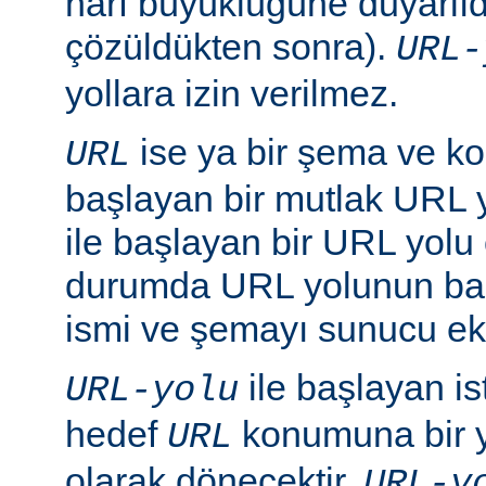
harf büyüklüğüne duyarlıd
çözüldükten sonra).
URL-
yollara izin verilmez.
ise ya bir şema ve ko
URL
başlayan bir mutlak URL ya
ile başlayan bir URL yolu ol
durumda URL yolunun baş
ismi ve şemayı sunucu ekl
ile başlayan is
URL-yolu
hedef
konumuna bir y
URL
olarak dönecektir.
URL-y