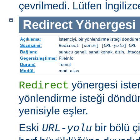
çevrilmedi. Lütfen İngiliz
Redirect
Yönergesi
Açıklama:
İstemciyi, bir yönlendirme isteği döndürere
Sözdizimi:
Redirect [
durum
] [
URL-yolu
]
URL
Bağlam:
sunucu geneli, sanal konak, dizin, .htacc
Geçersizleştirme:
FileInfo
Durum:
Temel
Modül:
mod_alias
yönergesi iste
Redirect
yönlendirme isteği döndür
yenisiyle eşler.
Eski
bir bölü çi
URL-yolu