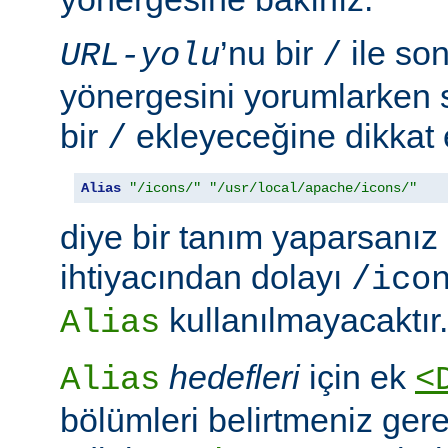
’nu bir
ile so
URL-yolu
/
yönergesini yorumlarken
bir
ekleyeceğine dikkat e
/
Alias
"/icons/"
"/usr/local/apache/icons/"
diye bir tanım yaparsanız
ihtiyacından dolayı
/ico
kullanılmayacaktır.
Alias
hedefleri
için ek
Alias
<
bölümleri belirtmeniz ger