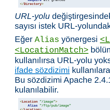
Require
</
Directory
>
URL-yolu
değiştirgesindek
sayısı istek URL-yolundaki
Eğer
yönergesi
Alias
<L
bölüm
<LocationMatch>
kullanılırsa URL-yolu yoks
ifade sözdizimi
kullanılar
Bu sözdizimi Apache 2.4.
kulanılabilir.
<
Location
"/image"
>
Alias
"/ftp/pub/image"
</
Location
>