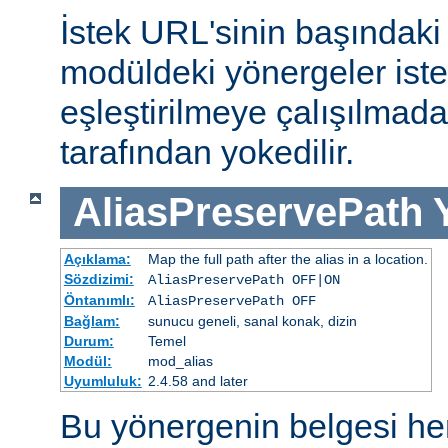
İstek URL'sinin başındaki 
modüldeki yönergeler iste
eşleştirilmeye çalışılma
tarafından yokedilir.
AliasPreservePath
Açıklama:
Map the full path after the alias in a location.
Sözdizimi:
AliasPreservePath OFF|ON
Öntanımlı:
AliasPreservePath OFF
Bağlam:
sunucu geneli, sanal konak, dizin
Durum:
Temel
Modül:
mod_alias
Uyumluluk:
2.4.58 and later
Bu yönergenin belgesi h