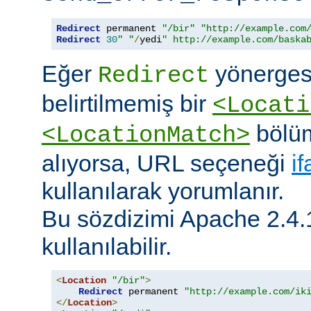
Redirect
 permanent 
"/bir"
"http://example.com
Redirect
30
" "
/
yedi
" http://example.com/baska
Eğer
yönerges
Redirect
belirtilmemiş bir
<Locati
bölüm
<LocationMatch>
alıyorsa, URL seçeneği
i
kullanılarak yorumlanır.
Bu sözdizimi Apache 2.4.
kullanılabilir.
<
Location
"/bir"
>
Redirect
 permanent 
"http://example.com/ik
</
Location
>