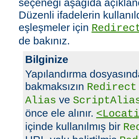
seçeneği aşağıda açıklandı
Düzenli ifadelerin kullanı
eşleşmeler için
Redirec
de bakınız.
Bilginize
Yapılandırma dosyasında
bakmaksızın
Redirect
ve
Alias
ScriptAlia
önce ele alınır.
<Locat
içinde kullanılmış bir
Re