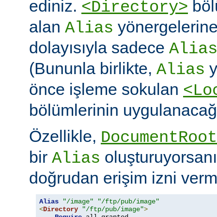
ediniz.
böl
<Directory>
alan
yönergelerine ö
Alias
dolayısıyla sadece
Alia
(Bununla birlikte,
y
Alias
önce işleme sokulan
<Lo
bölümlerinin uygulanacağı
Özellikle,
DocumentRoot
bir
oluşturuyorsanı
Alias
doğrudan erişim izni verme
Alias
"/image"
"/ftp/pub/image"
<
Directory
"/ftp/pub/image"
>