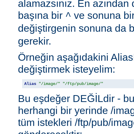
alamazsınız. En azından d
başına bir
ve sonuna bi
^
değiştirgenin sonuna da b
gerekir.
Örneğin aşağıdakini Alias
değiştirmek isteyelim:
Alias
"/image/"
"/ftp/pub/image/"
Bu eşdeğer DEĞİLdir - b
herhangi bir yerinde /ima
tüm istekleri /ftp/pub/imag