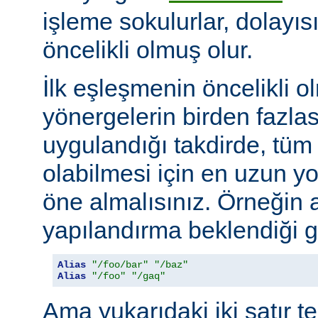
işleme sokulurlar, dolayıs
öncelikli olmuş olur.
İlk eşleşmenin öncelikli o
yönergelerin birden fazlası
uygulandığı takdirde, tüm 
olabilmesi için en uzun y
öne almalısınız. Örneğin 
yapılandırma beklendiği gi
Alias
"/foo/bar"
"/baz"
Alias
"/foo"
"/gaq"
Ama yukarıdaki iki satır t