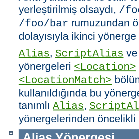
yerleştirilmiş olsaydı,
/fo
rumuzundan ön
/foo/bar
dolayısıyla ikinci yönerge
,
v
Alias
ScriptAlias
yönergeleri
<Location>
bölüm
<LocationMatch>
kullanıldığında bu yönerg
tanımlı
,
Alias
ScriptAl
yönergelerinden öncelikli 
Alias
Yönergesi