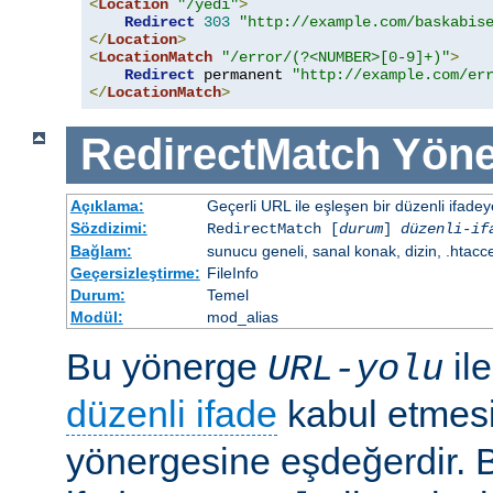
<
Location
"/yedi"
>
Redirect
303
"http://example.com/baskabis
</
Location
>
<
LocationMatch
"/error/(?<NUMBER>[0-9]+)"
>
Redirect
 permanent 
"http://example.com/er
</
LocationMatch
>
RedirectMatch
Yöne
Açıklama:
Geçerli URL ile eşleşen bir düzenli ifade
Sözdizimi:
RedirectMatch [
durum
]
düzenli-if
Bağlam:
sunucu geneli, sanal konak, dizin, .htacc
Geçersizleştirme:
FileInfo
Durum:
Temel
Modül:
mod_alias
Bu yönerge
il
URL-yolu
düzenli ifade
kabul etmes
yönergesine eşdeğerdir. Be