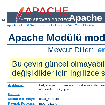
Apache 
Apache
>
HTTP Sunucusu
>
Belgeleme
>
Sürüm 2.4
>
Modüller
Apache Modülü mod
Mevcut Diller:
e
Bu çeviri güncel olmayabil
değişiklikler için İngilizce
Açıklama:
Belge ağacının parçalarının dosya sistemini
yönlendirmesi yapar.
Durum:
Temel
Modül Betimleyici:
alias_module
Kaynak Dosyası:
mod_alias.c