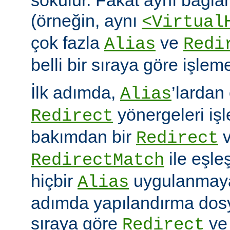
(örneğin, aynı
<Virtual
çok fazla
ve
Alias
Redi
belli bir sıraya göre işlem
İlk adımda,
’lardan
Alias
yönergeleri iş
Redirect
bakımdan bir
v
Redirect
ile eşleş
RedirectMatch
hiçbir
uygulanmayac
Alias
adımda yapılandırma dosy
sıraya göre
v
Redirect