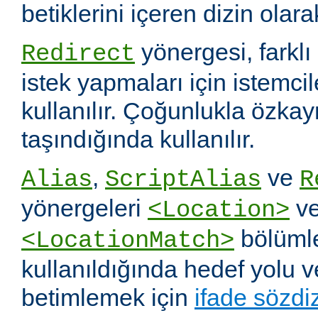
betiklerini içeren dizin olara
yönergesi, farklı 
Redirect
istek yapmaları için istemci
kullanılır. Çoğunlukla özka
taşındığında kullanılır.
,
ve
Alias
ScriptAlias
R
yönergeleri
v
<Location>
bölümle
<LocationMatch>
kullanıldığında hedef yolu 
betimlemek için
ifade sözdi