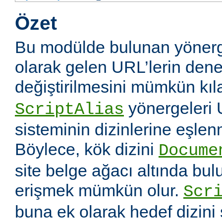
Özet
Bu modülde bulunan yönerg
olarak gelen URL’lerin dene
değiştirilmesini mümkün kıl
yönergeleri 
ScriptAlias
sisteminin dizinlerine eşlen
Böylece, kök dizini
Docume
site belge ağacı altında bu
erişmek mümkün olur.
Scr
buna ek olarak hedef dizin