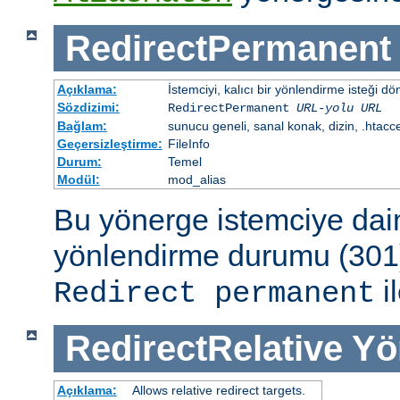
RedirectPermanent
Açıklama:
İstemciyi, kalıcı bir yönlendirme isteği dö
Sözdizimi:
RedirectPermanent
URL-yolu
URL
Bağlam:
sunucu geneli, sanal konak, dizin, .htacc
Geçersizleştirme:
FileInfo
Durum:
Temel
Modül:
mod_alias
Bu yönerge istemciye dai
yönlendirme durumu (301)
il
Redirect permanent
RedirectRelative
Yö
Açıklama:
Allows relative redirect targets.