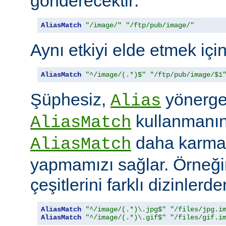
gönderecektir:
AliasMatch
"/image/"
"/ftp/pub/image/"
Aynı etkiyi elde etmek içi
AliasMatch
"^/image/(.*)$"
"/ftp/pub/image/$1
Şüphesiz,
yönerges
Alias
kullanmanın 
AliasMatch
daha karmaş
AliasMatch
yapmamızı sağlar. Örneğin
çeşitlerini farklı dizinler
AliasMatch
"^/image/(.*)\.jpg$"
"/files/jpg.i
AliasMatch
"^/image/(.*)\.gif$"
"/files/gif.i