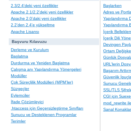
2.3/2.4’deki yeni özellikler
Başlarken
Apache 2.1/2.2’deki yeni özellikler
Adres ve Portl
Apache 2.0’daki yeni özellikler
Yapılandırma D
2.2’den 2.4’e yükseltme
Yapılandırma B
Apache Lisansı
İçerik Bellekle
İçerik Dili Yöne
Başvuru Kılavuzu
Devingen Payla
Derleme ve Kurulum
Ortam Değişken
Başlatma
Günlük Dosyal
Durdurma ve Yeniden Başlatma
URL’lerin Dosy
Çalışma anı Yapılandırma Yönergeleri
Başarım Arttır
Modüller
Güvenlik İpuçla
Çok Süreçlilik Modülleri (MPM’ler)
Sunucu Geneli
Süzgeçler
SSL/TLS Şifre
Eylemciler
CGI için Suexe
İfade Çözümleyici
mod_rewrite i
.htaccess için Geçersizleştirme Sınıfları
Sanal Konakla
Sunucu ve Desteklenen Programlar
Terimler