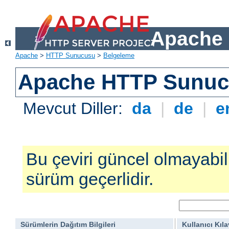
Apache 
Apache
>
HTTP Sunucusu
>
Belgeleme
Apache HTTP Sunucu
Mevcut Diller:
da
|
de
|
e
Bu çeviri güncel olmayabilir
sürüm geçerlidir.
Sürümlerin Dağıtım Bilgileri
Kullanıcı Kıl