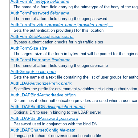
AuthFormMimetype
fieldname
The name of a form field carrying the mimetype of the body of the req
AuthFormPassword
fieldname
The name of a form field carrying the login password
AuthFormProvider
provider-name
[
provider-name
] ...
Sets the authentication provider(s) for this location
AuthFormSitePassphrase
secret
Bypass authentication checks for high traffic sites
AuthFormSize
size
The largest size of the form in bytes that will be parsed for the login d
AuthFormUsername
fieldname
The name of a form field carrying the login username
AuthGroupFile
file-path
Sets the name of a text file containing the list of user groups for autho
AuthLDAPAuthorizePrefix
prefix
Specifies the prefix for environment variables set during authorization
AuthLDAPBindAuthoritative off|on
Determines if other authentication providers are used when a user can
AuthLDAPBindDN
distinguished-name
Optional DN to use in binding to the LDAP server
AuthLDAPBindPassword
password
Password used in conjunction with the bind DN
AuthLDAPCharsetConfig
file-path
Language to charset conversion configuration file