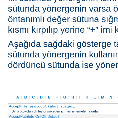
sütunda yönergenin varsa ön
öntanımlı değer sütuna sı
kısmı kırpılıp yerine “+” imi
Aşağıda sağdaki gösterge t
sütunda yönergenin kullanım
dördüncü sütunda ise yönerg
A
|
B
|
C
|
D
|
E
|
F
|
G
|
H
|
I
|
K
|
L
|
M
|
N
|
AcceptFilter
protocol
kabul_süzgeci
Bir protokolün dinleyici soketleri için en iyilemeleri ayarlar
AcceptPathInfo On|Off|Default