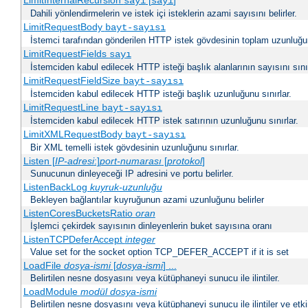
LimitInternalRecursion
[
]
sayı
sayı
Dahili yönlendirmelerin ve istek içi isteklerin azami sayısını belirler.
LimitRequestBody
bayt-sayısı
İstemci tarafından gönderilen HTTP istek gövdesinin toplam uzunluğun
LimitRequestFields
sayı
İstemciden kabul edilecek HTTP isteği başlık alanlarının sayısını sınır
LimitRequestFieldSize
bayt-sayısı
İstemciden kabul edilecek HTTP isteği başlık uzunluğunu sınırlar.
LimitRequestLine
bayt-sayısı
İstemciden kabul edilecek HTTP istek satırının uzunluğunu sınırlar.
LimitXMLRequestBody
bayt-sayısı
Bir XML temelli istek gövdesinin uzunluğunu sınırlar.
Listen [
IP-adresi
:]
port-numarası
[
protokol
]
Sunucunun dinleyeceği IP adresini ve portu belirler.
ListenBackLog
kuyruk-uzunluğu
Bekleyen bağlantılar kuyruğunun azami uzunluğunu belirler
ListenCoresBucketsRatio
oran
İşlemci çekirdek sayısının dinleyenlerin buket sayısına oranı
ListenTCPDeferAccept
integer
Value set for the socket option TCP_DEFER_ACCEPT if it is set
LoadFile
dosya-ismi
[
dosya-ismi
] ...
Belirtilen nesne dosyasını veya kütüphaneyi sunucu ile ilintiler.
LoadModule
modül dosya-ismi
Belirtilen nesne dosyasını veya kütüphaneyi sunucu ile ilintiler ve etki