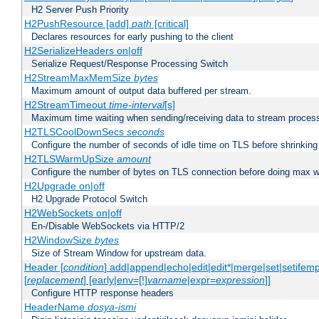
H2 Server Push Priority
H2PushResource [add]
path
[critical]
Declares resources for early pushing to the client
H2SerializeHeaders on|off
Serialize Request/Response Processing Switch
H2StreamMaxMemSize
bytes
Maximum amount of output data buffered per stream.
H2StreamTimeout
time-interval
[s]
Maximum time waiting when sending/receiving data to stream proces
H2TLSCoolDownSecs
seconds
Configure the number of seconds of idle time on TLS before shrinking
H2TLSWarmUpSize
amount
Configure the number of bytes on TLS connection before doing max w
H2Upgrade on|off
H2 Upgrade Protocol Switch
H2WebSockets on|off
En-/Disable WebSockets via HTTP/2
H2WindowSize
bytes
Size of Stream Window for upstream data.
Header [
condition
] add|append|echo|edit|edit*|merge|set|setifem
[
replacement
] [early|env=[!]
varname
|expr=
expression
]]
Configure HTTP response headers
HeaderName
dosya-ismi