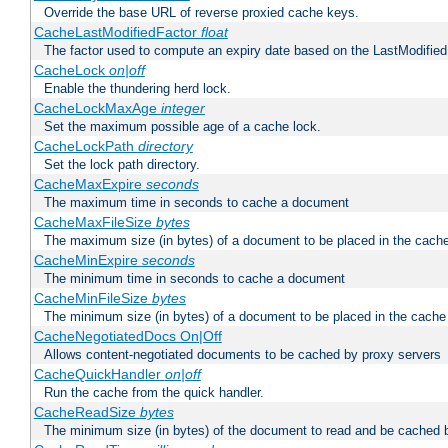
Override the base URL of reverse proxied cache keys.
CacheLastModifiedFactor
float
The factor used to compute an expiry date based on the LastModified
CacheLock
on|off
Enable the thundering herd lock.
CacheLockMaxAge
integer
Set the maximum possible age of a cache lock.
CacheLockPath
directory
Set the lock path directory.
CacheMaxExpire
seconds
The maximum time in seconds to cache a document
CacheMaxFileSize
bytes
The maximum size (in bytes) of a document to be placed in the cach
CacheMinExpire
seconds
The minimum time in seconds to cache a document
CacheMinFileSize
bytes
The minimum size (in bytes) of a document to be placed in the cache
CacheNegotiatedDocs On|Off
Allows content-negotiated documents to be cached by proxy servers
CacheQuickHandler
on|off
Run the cache from the quick handler.
CacheReadSize
bytes
The minimum size (in bytes) of the document to read and be cached 