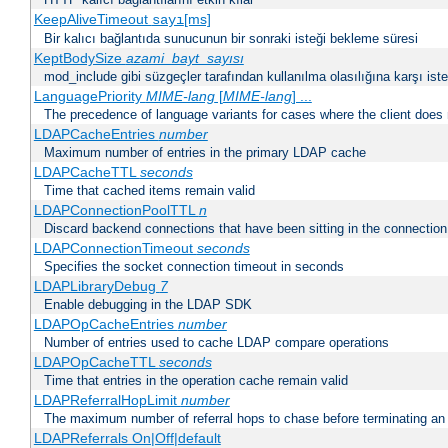
KeepAliveTimeout
[ms]
sayı
Bir kalıcı bağlantıda sunucunun bir sonraki isteği bekleme süresi
KeptBodySize
azami_bayt_sayısı
mod_include gibi süzgeçler tarafından kullanılma olasılığına karşı istek
LanguagePriority
MIME-lang
[
MIME-lang
] ...
The precedence of language variants for cases where the client does
LDAPCacheEntries
number
Maximum number of entries in the primary LDAP cache
LDAPCacheTTL
seconds
Time that cached items remain valid
LDAPConnectionPoolTTL
n
Discard backend connections that have been sitting in the connection
LDAPConnectionTimeout
seconds
Specifies the socket connection timeout in seconds
LDAPLibraryDebug
7
Enable debugging in the LDAP SDK
LDAPOpCacheEntries
number
Number of entries used to cache LDAP compare operations
LDAPOpCacheTTL
seconds
Time that entries in the operation cache remain valid
LDAPReferralHopLimit
number
The maximum number of referral hops to chase before terminating a
LDAPReferrals On|Off|default