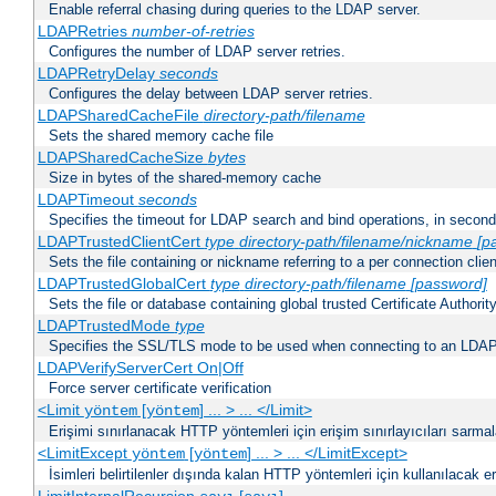
Enable referral chasing during queries to the LDAP server.
LDAPRetries
number-of-retries
Configures the number of LDAP server retries.
LDAPRetryDelay
seconds
Configures the delay between LDAP server retries.
LDAPSharedCacheFile
directory-path/filename
Sets the shared memory cache file
LDAPSharedCacheSize
bytes
Size in bytes of the shared-memory cache
LDAPTimeout
seconds
Specifies the timeout for LDAP search and bind operations, in secon
LDAPTrustedClientCert
type
directory-path/filename/nickname
[p
Sets the file containing or nickname referring to a per connection clien
LDAPTrustedGlobalCert
type
directory-path/filename
[password]
Sets the file or database containing global trusted Certificate Authority 
LDAPTrustedMode
type
Specifies the SSL/TLS mode to be used when connecting to an LDAP
LDAPVerifyServerCert On|Off
Force server certificate verification
<Limit
[
] ... > ... </Limit>
yöntem
yöntem
Erişimi sınırlanacak HTTP yöntemleri için erişim sınırlayıcıları sarmal
<LimitExcept
[
] ... > ... </LimitExcept>
yöntem
yöntem
İsimleri belirtilenler dışında kalan HTTP yöntemleri için kullanılacak er