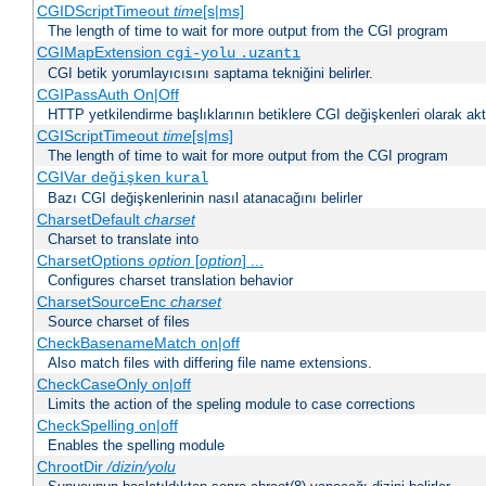
CGIDScriptTimeout
time
[s|ms]
The length of time to wait for more output from the CGI program
CGIMapExtension
cgi-yolu
.uzantı
CGI betik yorumlayıcısını saptama tekniğini belirler.
CGIPassAuth On|Off
HTTP yetkilendirme başlıklarının betiklere CGI değişkenleri olarak akta
CGIScriptTimeout
time
[s|ms]
The length of time to wait for more output from the CGI program
CGIVar
değişken
kural
Bazı CGI değişkenlerinin nasıl atanacağını belirler
CharsetDefault
charset
Charset to translate into
CharsetOptions
option
[
option
] ...
Configures charset translation behavior
CharsetSourceEnc
charset
Source charset of files
CheckBasenameMatch on|off
Also match files with differing file name extensions.
CheckCaseOnly on|off
Limits the action of the speling module to case corrections
CheckSpelling on|off
Enables the spelling module
ChrootDir
/dizin/yolu