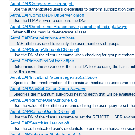
AuthLDAPCompareAsUser on|off
Use the authenticated user's credentials to perform authorization co
AuthLDAPCompareDNOnServer on|off
Use the LDAP server to compare the DNs
AuthLDAPDereferenceAliases never|searching|finding|always
When will the module de-reference aliases
AuthLDAPGroupAttribute
attribute
LDAP attributes used to identify the user members of groups.
AuthLDAPGroupAttributeIsDN on|off
Use the DN of the client username when checking for group members
AuthLDAPInitialBindAsUser off|on
Determines if the server does the initial DN lookup using the basic a
for the server
AuthLDAPInitialBindPattern
regex
substitution
Specifies the transformation of the basic authentication username to
AuthLDAPMaxSubGroupDepth
Number
Specifies the maximum sub-group nesting depth that will be evaluated
AuthLDAPRemoteUserAttribute uid
Use the value of the attribute returned during the user query to se
AuthLDAPRemoteUserIsDN on|off
Use the DN of the client username to set the REMOTE_USER environ
AuthLDAPSearchAsUser on|off
Use the authenticated user's credentials to perform authorization sea
AuthLDAPSubGroupAttribute
attribute