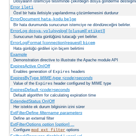
Dosyaların istemciye tesliminde çekirdeğin dosya gönderme desteğinin 
Error
ileti
Özel bir hata iletisiyle yapılandırma çözümlemesini durdurur
ErrorDocument
hata-kodu
belge
Bir hata durumunda sunucunun istemciye ne döndüreceğini belirler.
ErrorLog
|syslog[:[
][:
]]
dosya-yolu
oluşum
etiket
Sunucunun hata günlüğünü tutacağı yeri belirler.
ErrorLogFormat [connection|request]
biçem
Hata günlüğü girdileri için biçem belirtimi
Example
Demonstration directive to illustrate the Apache module API
ExpiresActive On|Off
Enables generation of
headers
Expires
ExpiresByType
MIME-type
<code>seconds
Value of the
header configured by MIME type
Expires
ExpiresDefault
<code>seconds
Default algorithm for calculating expiration time
ExtendedStatus On|Off
Her istekte ek durum bilgisinin izini sürer
ExtFilterDefine
filtername
parameters
Define an external filter
ExtFilterOptions
option
[
option
] ...
Configure
options
mod_ext_filter