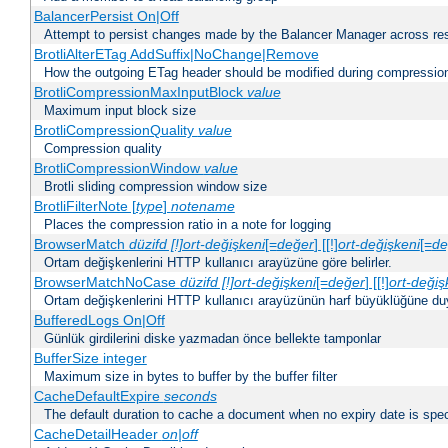
BalancerPersist On|Off
Attempt to persist changes made by the Balancer Manager across res
BrotliAlterETag AddSuffix|NoChange|Remove
How the outgoing ETag header should be modified during compressio
BrotliCompressionMaxInputBlock
value
Maximum input block size
BrotliCompressionQuality
value
Compression quality
BrotliCompressionWindow
value
Brotli sliding compression window size
BrotliFilterNote [
type
]
notename
Places the compression ratio in a note for logging
BrowserMatch
düzifd [!]ort-değişkeni
[=
değer
] [[!]
ort-değişkeni
[=
de
Ortam değişkenlerini HTTP kullanıcı arayüzüne göre belirler.
BrowserMatchNoCase
düzifd [!]ort-değişkeni
[=
değer
] [[!]
ort-değiş
Ortam değişkenlerini HTTP kullanıcı arayüzünün harf büyüklüğüne duyar
BufferedLogs On|Off
Günlük girdilerini diske yazmadan önce bellekte tamponlar
BufferSize integer
Maximum size in bytes to buffer by the buffer filter
CacheDefaultExpire
seconds
The default duration to cache a document when no expiry date is spec
CacheDetailHeader
on|off