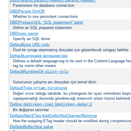
DBDParams
param1
=
value1
[,
param2
=
value2
]
Parameters for database connection
DBDPersist On|Off
Whether to use persistent connections
DBDPrepareSQL
"SQL statement"
label
Define an SQL prepared statement
DBDriver
name
Specify an SQL driver
DefaultIcon
URL-yolu
Özel bir simge atanmamış dosyalar için gösterilecek simgeyi belirler.
DefaultLanguage
language-tag
Defines a default language-tag to be sent in the Content-Language head
tag by some other means.
DefaultRuntimeDir
dizin-yolu
Sunucunun çalışma anı dosyaları için temel dizin
DefaultType
|none
ortam-türü
Değeri
olduğu takdirde, bu yönergenin bir uyarı vermekten başk
none
saptayamadığı durumda göndereceği öntanımlı ortam türünü belirlerdi
Define
[
]
değişken-ismi
değişken-değeri
Bir değişken tanımlar
DeflateAlterETag AddSuffix|NoChange|Remove
How the outgoing ETag header should be modified during compressio
DeflateBufferSize
value