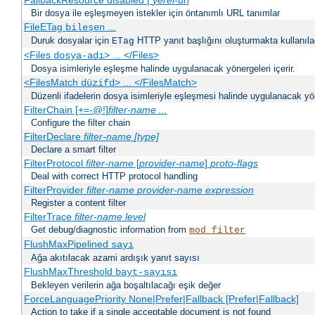
FallbackResource disabled |
yerel-url
Bir dosya ile eşleşmeyen istekler için öntanımlı URL tanımlar
FileETag
...
bileşen
Duruk dosyalar için
HTTP yanıt başlığını oluşturmakta kullanılaca
ETag
<Files
> ... </Files>
dosya-adı
Dosya isimleriyle eşleşme halinde uygulanacak yönergeleri içerir.
<FilesMatch
> ... </FilesMatch>
düzifd
Düzenli ifadelerin dosya isimleriyle eşleşmesi halinde uygulanacak yöne
FilterChain [+=-@!]
filter-name
...
Configure the filter chain
FilterDeclare
filter-name
[type]
Declare a smart filter
FilterProtocol
filter-name
[
provider-name
]
proto-flags
Deal with correct HTTP protocol handling
FilterProvider
filter-name
provider-name
expression
Register a content filter
FilterTrace
filter-name
level
Get debug/diagnostic information from
mod_filter
FlushMaxPipelined
sayı
Ağa akıtılacak azami ardışık yanıt sayısı
FlushMaxThreshold
bayt-sayısı
Bekleyen verilerin ağa boşaltılacağı eşik değer
ForceLanguagePriority None|Prefer|Fallback [Prefer|Fallback]
Action to take if a single acceptable document is not found