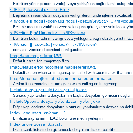
Belirtilen yönerge adının varlığı veya yokluğuna bağlı olarak çalıştırıl
<IfFile [!]
> ... </IfFile>
dosyaadı
Başlatma sırasında bir dosyanın varlığı durumunda işleme sokulacak 
<IfModule [!]
|
> ... </IfModul
modül-dosyası
modül-betimleyici
Belli bir modülün varlığına veya yokluğuna göre işleme sokulacak yöne
<IfSection [!]
> ... </IfSection>
bölüm-adı
Belirtilen bölüm adının varlığı veya yokluğuna bağlı olarak çalıştırılac
<IfVersion [[!]
operator
]
version
> ... </IfVersion>
contains version dependent configuration
ImapBase map|referer|
URL
Default
for imagemap files
base
ImapDefault error|nocontent|map|referer|
URL
Default action when an imagemap is called with coordinates that are n
ImapMenu none|formatted|semiformatted|unformatted
Action if no coordinates are given when calling an imagemap
Include
|
|
dosya-yolu
dizin-yolu
joker
Sunucu yapılandırma dosyalarının başka dosyaları içermesini sağlar.
IncludeOptional
|
|
dosya-yolu
dizin-yolu
joker
Diğer yapılandırma dosyalarının sunucu yapılandırma dosyasına dahil 
IndexHeadInsert
"imlenim ..."
Bir dizin sayfasının HEAD bölümüne metin yerleştirir.
IndexIgnore
dosya
[
dosya
] ...
Dizin içerik listesinden gizlenecek dosyaların listesi belirtilir.