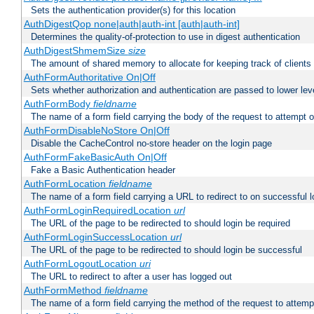
Sets the authentication provider(s) for this location
AuthDigestQop none|auth|auth-int [auth|auth-int]
Determines the quality-of-protection to use in digest authentication
AuthDigestShmemSize
size
The amount of shared memory to allocate for keeping track of clients
AuthFormAuthoritative On|Off
Sets whether authorization and authentication are passed to lower le
AuthFormBody
fieldname
The name of a form field carrying the body of the request to attempt 
AuthFormDisableNoStore On|Off
Disable the CacheControl no-store header on the login page
AuthFormFakeBasicAuth On|Off
Fake a Basic Authentication header
AuthFormLocation
fieldname
The name of a form field carrying a URL to redirect to on successful l
AuthFormLoginRequiredLocation
url
The URL of the page to be redirected to should login be required
AuthFormLoginSuccessLocation
url
The URL of the page to be redirected to should login be successful
AuthFormLogoutLocation
uri
The URL to redirect to after a user has logged out
AuthFormMethod
fieldname
The name of a form field carrying the method of the request to attemp