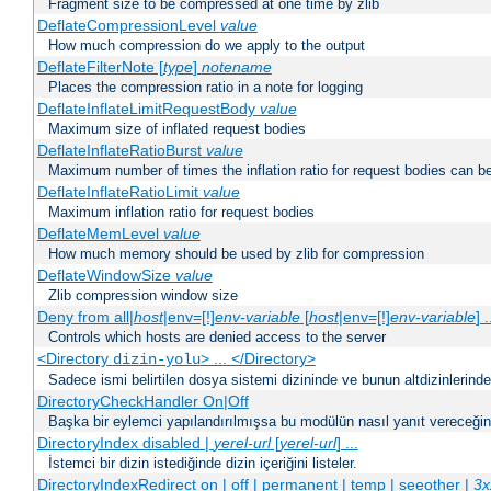
Fragment size to be compressed at one time by zlib
DeflateCompressionLevel
value
How much compression do we apply to the output
DeflateFilterNote [
type
]
notename
Places the compression ratio in a note for logging
DeflateInflateLimitRequestBody
value
Maximum size of inflated request bodies
DeflateInflateRatioBurst
value
Maximum number of times the inflation ratio for request bodies can b
DeflateInflateRatioLimit
value
Maximum inflation ratio for request bodies
DeflateMemLevel
value
How much memory should be used by zlib for compression
DeflateWindowSize
value
Zlib compression window size
Deny from all|
host
|env=[!]
env-variable
[
host
|env=[!]
env-variable
] .
Controls which hosts are denied access to the server
<Directory
> ... </Directory>
dizin-yolu
Sadece ismi belirtilen dosya sistemi dizininde ve bunun altdizinlerind
DirectoryCheckHandler On|Off
Başka bir eylemci yapılandırılmışsa bu modülün nasıl yanıt vereceğini 
DirectoryIndex disabled |
yerel-url
[
yerel-url
] ...
İstemci bir dizin istediğinde dizin içeriğini listeler.
DirectoryIndexRedirect on | off | permanent | temp | seeother |
3x