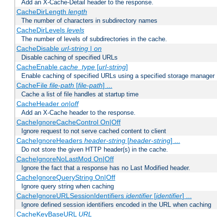
Add an X-Cache-Detail header to the response.
CacheDirLength
length
The number of characters in subdirectory names
CacheDirLevels
levels
The number of levels of subdirectories in the cache.
CacheDisable
url-string
|
on
Disable caching of specified URLs
CacheEnable
cache_type
[
url-string
]
Enable caching of specified URLs using a specified storage manager
CacheFile
file-path
[
file-path
] ...
Cache a list of file handles at startup time
CacheHeader
on|off
Add an X-Cache header to the response.
CacheIgnoreCacheControl On|Off
Ignore request to not serve cached content to client
CacheIgnoreHeaders
header-string
[
header-string
] ...
Do not store the given HTTP header(s) in the cache.
CacheIgnoreNoLastMod On|Off
Ignore the fact that a response has no Last Modified header.
CacheIgnoreQueryString On|Off
Ignore query string when caching
CacheIgnoreURLSessionIdentifiers
identifier
[
identifier
] ...
Ignore defined session identifiers encoded in the URL when caching
CacheKeyBaseURL
URL