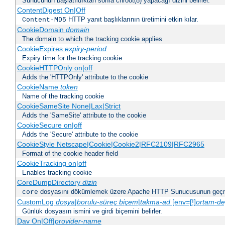
Sunucunun başlatıldıktan sonra chroot(8) yapacağı dizini belirler.
ContentDigest On|Off
HTTP yanıt başlıklarının üretimini etkin kılar.
Content-MD5
CookieDomain
domain
The domain to which the tracking cookie applies
CookieExpires
expiry-period
Expiry time for the tracking cookie
CookieHTTPOnly on|off
Adds the 'HTTPOnly' attribute to the cookie
CookieName
token
Name of the tracking cookie
CookieSameSite None|Lax|Strict
Adds the 'SameSite' attribute to the cookie
CookieSecure on|off
Adds the 'Secure' attribute to the cookie
CookieStyle Netscape|Cookie|Cookie2|RFC2109|RFC2965
Format of the cookie header field
CookieTracking on|off
Enables tracking cookie
CoreDumpDirectory
dizin
dosyasını dökümlemek üzere Apache HTTP Sunucusunun geçme
core
CustomLog
dosya
|
borulu-süreç
biçem
|
takma-ad
[env=[!]
ortam-de
Günlük dosyasın ismini ve girdi biçemini belirler.
Dav On|Off|
provider-name