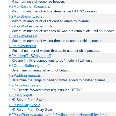
Maximum size of response headers
H2MaxSessionStreams
n
Maximum number of active streams per HTTP/2 session.
H2MaxStreamErrors
n
Maximum amount of client caused errors to tolerate
H2MaxWorkerIdleSeconds
n
Maximum number of seconds h2 workers remain idle until shut down.
H2MaxWorkers
n
Maximum number of worker threads to use per child process.
H2MinWorkers
n
Minimal number of worker threads to use per child process.
H2ModernTLSOnly on|off
Require HTTP/2 connections to be "modern TLS" only
H2OutputBuffering on|off
Determine buffering behavior of output
H2Padding
numbits
Determine the range of padding bytes added to payload frames
H2ProxyRequests on|off
En-/Disable forward proxy requests via HTTP/2
H2Push on|off
H2 Server Push Switch
H2PushDiarySize
n
H2 Server Push Diary Size
H2PushPriority
mime-type
[after|before|interleaved] [
weight
]