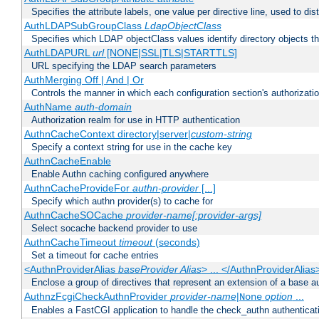
Specifies the attribute labels, one value per directive line, used to d
AuthLDAPSubGroupClass
LdapObjectClass
Specifies which LDAP objectClass values identify directory objects t
AuthLDAPURL
url
[NONE|SSL|TLS|STARTTLS]
URL specifying the LDAP search parameters
AuthMerging Off | And | Or
Controls the manner in which each configuration section's authorizatio
AuthName
auth-domain
Authorization realm for use in HTTP authentication
AuthnCacheContext directory|server|
custom-string
Specify a context string for use in the cache key
AuthnCacheEnable
Enable Authn caching configured anywhere
AuthnCacheProvideFor
authn-provider
[...]
Specify which authn provider(s) to cache for
AuthnCacheSOCache
provider-name[:provider-args]
Select socache backend provider to use
AuthnCacheTimeout
timeout
(seconds)
Set a timeout for cache entries
<AuthnProviderAlias
baseProvider Alias
> ... </AuthnProviderAlias
Enclose a group of directives that represent an extension of a base au
AuthnzFcgiCheckAuthnProvider
provider-name
|
option
...
None
Enables a FastCGI application to handle the check_authn authenticat