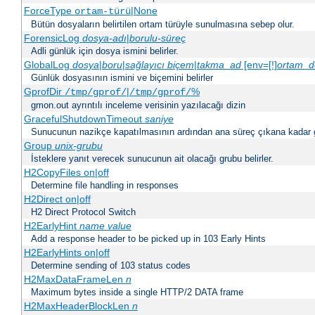
ForceType
|None
ortam-türü
Bütün dosyaların belirtilen ortam türüyle sunulmasına sebep olur.
ForensicLog
dosya-adı
|
borulu-süreç
Adli günlük için dosya ismini belirler.
GlobalLog
dosya
|
boru
|
sağlayıcı
biçem
|
takma_ad
[env=[!]
ortam_d
Günlük dosyasının ismini ve biçemini belirler
GprofDir
|
%
/tmp/gprof/
/tmp/gprof/
gmon.out ayrıntılı inceleme verisinin yazılacağı dizin
GracefulShutdownTimeout
saniye
Sunucunun nazikçe kapatılmasının ardından ana süreç çıkana kadar ge
Group
unix-grubu
İsteklere yanıt verecek sunucunun ait olacağı grubu belirler.
H2CopyFiles on|off
Determine file handling in responses
H2Direct on|off
H2 Direct Protocol Switch
H2EarlyHint
name
value
Add a response header to be picked up in 103 Early Hints
H2EarlyHints on|off
Determine sending of 103 status codes
H2MaxDataFrameLen
n
Maximum bytes inside a single HTTP/2 DATA frame
H2MaxHeaderBlockLen
n