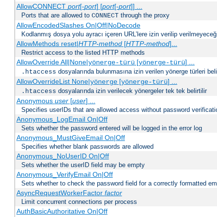
AllowCONNECT
port
[-
port
] [
port
[-
port
]] ...
Ports that are allowed to
through the proxy
CONNECT
AllowEncodedSlashes On|Off|NoDecode
Kodlanmış dosya yolu ayracı içeren URL’lere izin verilip verilmeyeceğin
AllowMethods reset|
HTTP-method
[
HTTP-method
]...
Restrict access to the listed HTTP methods
AllowOverride All|None|
[
] ...
yönerge-türü
yönerge-türü
dosyalarında bulunmasına izin verilen yönerge türleri belirt
.htaccess
AllowOverrideList None|
[
] ...
yönerge
yönerge-türü
dosyalarında izin verilecek yönergeler tek tek belirtilir
.htaccess
Anonymous
user
[
user
] ...
Specifies userIDs that are allowed access without password verificati
Anonymous_LogEmail On|Off
Sets whether the password entered will be logged in the error log
Anonymous_MustGiveEmail On|Off
Specifies whether blank passwords are allowed
Anonymous_NoUserID On|Off
Sets whether the userID field may be empty
Anonymous_VerifyEmail On|Off
Sets whether to check the password field for a correctly formatted em
AsyncRequestWorkerFactor
factor
Limit concurrent connections per process
AuthBasicAuthoritative On|Off