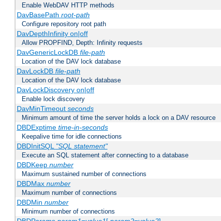
Enable WebDAV HTTP methods
DavBasePath
root-path
Configure repository root path
DavDepthInfinity on|off
Allow PROPFIND, Depth: Infinity requests
DavGenericLockDB
file-path
Location of the DAV lock database
DavLockDB
file-path
Location of the DAV lock database
DavLockDiscovery on|off
Enable lock discovery
DavMinTimeout
seconds
Minimum amount of time the server holds a lock on a DAV resource
DBDExptime
time-in-seconds
Keepalive time for idle connections
DBDInitSQL
"SQL statement"
Execute an SQL statement after connecting to a database
DBDKeep
number
Maximum sustained number of connections
DBDMax
number
Maximum number of connections
DBDMin
number
Minimum number of connections