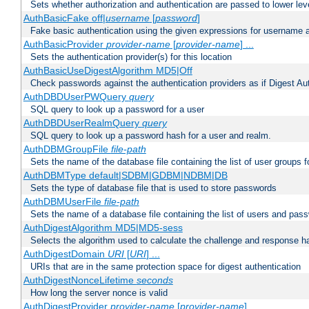
Sets whether authorization and authentication are passed to lower le
AuthBasicFake off|
username
[
password
]
Fake basic authentication using the given expressions for username
AuthBasicProvider
provider-name
[
provider-name
] ...
Sets the authentication provider(s) for this location
AuthBasicUseDigestAlgorithm MD5|Off
Check passwords against the authentication providers as if Digest Aut
AuthDBDUserPWQuery
query
SQL query to look up a password for a user
AuthDBDUserRealmQuery
query
SQL query to look up a password hash for a user and realm.
AuthDBMGroupFile
file-path
Sets the name of the database file containing the list of user groups f
AuthDBMType default|SDBM|GDBM|NDBM|DB
Sets the type of database file that is used to store passwords
AuthDBMUserFile
file-path
Sets the name of a database file containing the list of users and pass
AuthDigestAlgorithm MD5|MD5-sess
Selects the algorithm used to calculate the challenge and response ha
AuthDigestDomain
URI
[
URI
] ...
URIs that are in the same protection space for digest authentication
AuthDigestNonceLifetime
seconds
How long the server nonce is valid
AuthDigestProvider
provider-name
[
provider-name
] ...