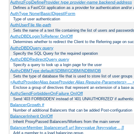
AuthnzFcgiDefineProvider
type
provider-name
backend-address
Defines a FastCGI application as a provider for authentication and/or 
AuthType None|Basic|Digest|Form
Type of user authentication
AuthUserFile
file-path
Sets the name of a text file containing the list of users and passwords
AuthzDBDLoginToReferer On|Off
Determines whether to redirect the Client to the Referring page on succ
AuthzDBDQuery
query
Specify the SQL Query for the required operation
AuthzDBDRedirectQuery
query
Specify a query to look up a login page for the user
AuthzDBMType default|SDBM|GDBM|NDBM|DB
Sets the type of database file that is used to store list of user groups
<AuthzProviderAlias
baseProvider Alias Require-Parameters
> ...
Enclose a group of directives that represent an extension of a base au
AuthzSendForbiddenOnFailure On|Off
Send '403 FORBIDDEN' instead of '401 UNAUTHORIZED' if authenticat
BalancerGrowth
#
Number of additional Balancers that can be added Post-configuration
BalancerInherit On|Off
Inherit ProxyPassed Balancers/Workers from the main server
BalancerMember [
balancerurl
]
url
[
key=value [key=value ...]]
Add a member to a load balancing group