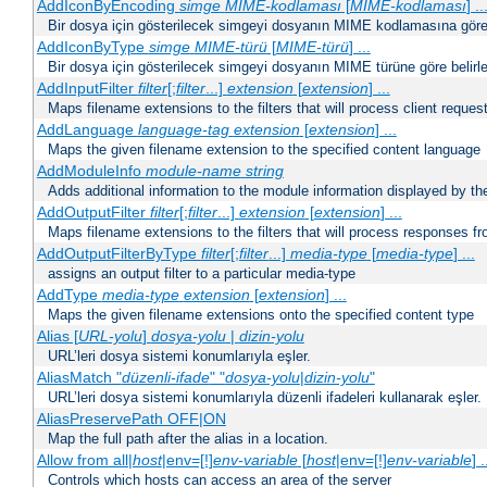
AddIconByEncoding
simge
MIME-kodlaması
[
MIME-kodlaması
] ..
Bir dosya için gösterilecek simgeyi dosyanın MIME kodlamasına göre b
AddIconByType
simge
MIME-türü
[
MIME-türü
] ...
Bir dosya için gösterilecek simgeyi dosyanın MIME türüne göre belirle
AddInputFilter
filter
[;
filter
...]
extension
[
extension
] ...
Maps filename extensions to the filters that will process client reques
AddLanguage
language-tag
extension
[
extension
] ...
Maps the given filename extension to the specified content language
AddModuleInfo
module-name
string
Adds additional information to the module information displayed by the
AddOutputFilter
filter
[;
filter
...]
extension
[
extension
] ...
Maps filename extensions to the filters that will process responses fr
AddOutputFilterByType
filter
[;
filter
...]
media-type
[
media-type
] ...
assigns an output filter to a particular media-type
AddType
media-type
extension
[
extension
] ...
Maps the given filename extensions onto the specified content type
Alias [
URL-yolu
]
dosya-yolu
|
dizin-yolu
URL’leri dosya sistemi konumlarıyla eşler.
AliasMatch "
düzenli-ifade
" "
dosya-yolu
|
dizin-yolu
"
URL’leri dosya sistemi konumlarıyla düzenli ifadeleri kullanarak eşler.
AliasPreservePath OFF|ON
Map the full path after the alias in a location.
Allow from all|
host
|env=[!]
env-variable
[
host
|env=[!]
env-variable
] .
Controls which hosts can access an area of the server