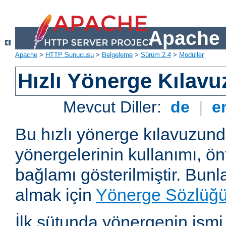
Apache 
Apache
>
HTTP Sunucusu
>
Belgeleme
>
Sürüm 2.4
>
Modüller
Hızlı Yönerge Kılavu
Mevcut Diller:
de
|
e
Bu hızlı yönerge kılavuzun
yönergelerinin kullanımı, ö
bağlamı gösterilmiştir. Bunlar
almak için
Yönerge Sözlüğ
İlk sütunda yönergenin ismi ve