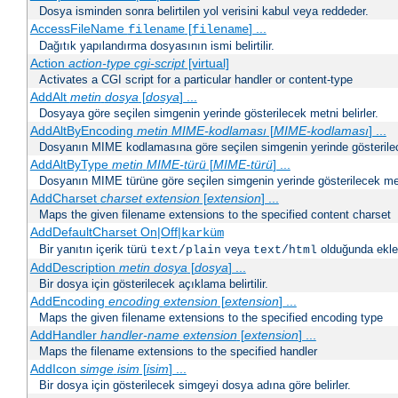
Dosya isminden sonra belirtilen yol verisini kabul veya reddeder.
AccessFileName
[
] ...
filename
filename
Dağıtık yapılandırma dosyasının ismi belirtilir.
Action
action-type
cgi-script
[virtual]
Activates a CGI script for a particular handler or content-type
AddAlt
metin
dosya
[
dosya
] ...
Dosyaya göre seçilen simgenin yerinde gösterilecek metni belirler.
AddAltByEncoding
metin
MIME-kodlaması
[
MIME-kodlaması
] ...
Dosyanın MIME kodlamasına göre seçilen simgenin yerinde gösterilece
AddAltByType
metin
MIME-türü
[
MIME-türü
] ...
Dosyanın MIME türüne göre seçilen simgenin yerinde gösterilecek metn
AddCharset
charset
extension
[
extension
] ...
Maps the given filename extensions to the specified content charset
AddDefaultCharset On|Off|
karküm
Bir yanıtın içerik türü
veya
olduğunda eklen
text/plain
text/html
AddDescription
metin dosya
[
dosya
] ...
Bir dosya için gösterilecek açıklama belirtilir.
AddEncoding
encoding
extension
[
extension
] ...
Maps the given filename extensions to the specified encoding type
AddHandler
handler-name
extension
[
extension
] ...
Maps the filename extensions to the specified handler
AddIcon
simge
isim
[
isim
] ...
Bir dosya için gösterilecek simgeyi dosya adına göre belirler.