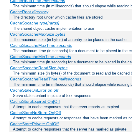
CacheReadTime
milliseconds
The minimum time (in milliseconds) that should elapse while reading 
CacheRoot
directory
The directory root under which cache files are stored
CacheSocache
type[:args]
The shared object cache implementation to use
CacheSocacheMaxSize
bytes
The maximum size (in bytes) of an entry to be placed in the cache
CacheSocacheMaxTime
seconds
The maximum time (in seconds) for a document to be placed in the c
CacheSocacheMinTime
seconds
The minimum time (in seconds) for a document to be placed in the c
CacheSocacheReadSize
bytes
The minimum size (in bytes) of the document to read and be cached 
CacheSocacheReadTime
milliseconds
The minimum time (in milliseconds) that should elapse while reading 
CacheStaleOnError
on|off
Serve stale content in place of 5xx responses.
CacheStoreExpired On|Off
Attempt to cache responses that the server reports as expired
CacheStoreNoStore On|Off
Attempt to cache requests or responses that have been marked as no
CacheStorePrivate On|Off
Attempt to cache responses that the server has marked as private