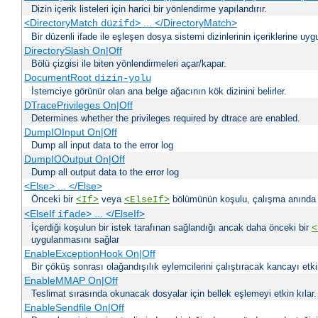
Dizin içerik listeleri için harici bir yönlendirme yapılandırır.
<DirectoryMatch
> ... </DirectoryMatch>
düzifd
Bir düzenli ifade ile eşleşen dosya sistemi dizinlerinin içeriklerine u
DirectorySlash On|Off
Bölü çizgisi ile biten yönlendirmeleri açar/kapar.
DocumentRoot
dizin-yolu
İstemciye görünür olan ana belge ağacının kök dizinini belirler.
DTracePrivileges On|Off
Determines whether the privileges required by dtrace are enabled.
DumpIOInput On|Off
Dump all input data to the error log
DumpIOOutput On|Off
Dump all output data to the error log
<Else> ... </Else>
Önceki bir
veya
bölümünün koşulu, çalışma anında bir
<If>
<ElseIf>
<ElseIf
> ... </ElseIf>
ifade
İçerdiği koşulun bir istek tarafınan sağlandığı ancak daha önceki bir
<
uygulanmasını sağlar
EnableExceptionHook On|Off
Bir çöküş sonrası olağandışılık eylemcilerini çalıştıracak kancayı etkin
EnableMMAP On|Off
Teslimat sırasında okunacak dosyalar için bellek eşlemeyi etkin kılar.
EnableSendfile On|Off