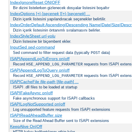
IndexIgnoreReset ON|OFF
Bir dizini listelerken gizlenecek dosyalar listesini boşaltır
IndexOptions [+|-]
seçenek
[[+|-]
seçenek
] ...
Dizin içerik listesini yapılandıracak seçenekler belirtilir.
IndexOrderDefault Ascending|Descending Name|Date|Size|Descri
Dizin içerik listesinin öntanımlı sıralamasını belirler.
IndexStyleSheet
url-yolu
Dizin listesine bir biçembent ekler.
InputSed
sed-command
Sed command to filter request data (typically
data)
POST
ISAPIAppendLogToErrors on|off
Record
requests from ISAPI extensio
HSE_APPEND_LOG_PARAMETER
ISAPIAppendLogToQuery on|off
Record
requests from ISAPI extensio
HSE_APPEND_LOG_PARAMETER
ISAPICacheFile
file-path
[
file-path
] ...
ISAPI .dll files to be loaded at startup
ISAPIFakeAsync on|off
Fake asynchronous support for ISAPI callbacks
ISAPILogNotSupported on|off
Log unsupported feature requests from ISAPI extensions
ISAPIReadAheadBuffer
size
Size of the Read Ahead Buffer sent to ISAPI extensions
KeepAlive On|Off
HTTP kalıcı bağlantılarını etkin kılar