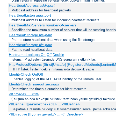
Dizin listesinin tepesine yerleştirilecek dosyanın ismini belirler.
HeartbeatAddress
addr:port
Multicast address for heartbeat packets
HeartbeatListen
addr:port
multicast address to listen for incoming heartbeat requests
HeartbeatMaxServers
number-of-servers
Specifies the maximum number of servers that will be sending heartbe
HeartbeatStorage
file-path
Path to store heartbeat data when using flat-file storage
HeartbeatStorage
file-path
Path to read heartbeat data
HostnameLookups On|Off|Double
İstemci IP adresleri üzerinde DNS sorgularını etkin kılar.
HttpProtocolOptions [Strict|Unsafe] [RegisteredMethods|LenientM
HTTP İstek İletilerindeki sınırlamalarda değişiklik yapar
IdentityCheck On|Off
Enables logging of the RFC 1413 identity of the remote user
IdentityCheckTimeout
seconds
Determines the timeout duration for ident requests
<If
> ... </If>
ifade
Çalışma anında bir koşul bir istek tarafından yerine getirildiği takdirde
<IfDefine [!]
> ... </IfDefine>
parametre-adı
Başlatma sırasında bir doğruluk sınamasından sonra işleme sokulacak
<IfDirective [!]
> ... </IfDirective>
yönerge-adı