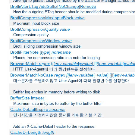
Attempt to persist changes made by the Balancer Manager across res
BrotliAlterETag AddSuffix|NoChange|Remove
How the outgoing ETag header should be modified during compressio
BrotliCompressionMaxInputBlock
value
Maximum input block size
BrotliCompressionQuality
value
Compression quality
BrotliCompressionWindow
value
Brotli sliding compression window size
BrotliFilterNote [
type
]
notename
Places the compression ratio in a note for logging
BrowserMatch
regex [!]env-variable
[=
value
] [[!]
env-variable
[=
valu
HTTP User-Agent에 따라 환경변수를 설정한다
BrowserMatchNoCase
regex [!]env-variable
[=
value
] [[!]
env-variab
대소문자를 구별하지않고 User-Agent에 따라 환경변수를 설정한다
Buffer log entries in memory before writing to disk
BufferSize integer
Maximum size in bytes to buffer by the buffer filter
CacheDefaultExpire
seconds
만기시간을 지정하지않은 문서를 캐쉬할 기본 기간.
Add an X-Cache-Detail header to the response.
CacheDirLength
length