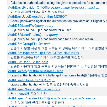
Fake basic authentication using the given expressions for username
AuthBasicProvider On|Off|
provider-name
[
provider-name
] ...
이 위치에 대한 인증제공자를 지정한다
AuthBasicUseDigestAlgorithm MD5|Off
Check passwords against the authentication providers as if Digest Aut
AuthDBDUserPWQuery
query
SQL query to look up a password for a user
AuthDBDUserRealmQuery
query
SQL query to look up a password hash for a user and realm.
AuthDBMGroupFile
file-path
인증에 사용할 사용자 그룹 목록을 저장하는 데이터베이스 파일명을 
AuthDBMType default|SDBM|GDBM|NDBM|DB
암호를 저장하는 데이터베이스 파일 종류를 지정한다
AuthDBMUserFile
file-path
인증할 사용자와 암호 목록을 저장하는 데이터베이스 파일명을 지정
AuthDigestAlgorithm MD5|MD5-sess
digest authentication에서 challenge와 response hash를 계산
AuthDigestDomain
URI
[
URI
] ...
digest authentication에서 같은 보호영역에 속하는 URI들
AuthDigestNonceLifetime
seconds
서버 nonce가 유효한 기간
AuthDigestProvider On|Off|
provider-name
[
provider-name
] ...
이 위치에 대한 인증제공자를 지정한다