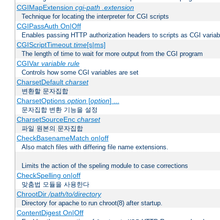
CGIMapExtension
cgi-path
.extension
Technique for locating the interpreter for CGI scripts
CGIPassAuth On|Off
Enables passing HTTP authorization headers to scripts as CGI variab
CGIScriptTimeout
time
[s|ms]
The length of time to wait for more output from the CGI program
CGIVar
variable
rule
Controls how some CGI variables are set
CharsetDefault
charset
변환할 문자집합
CharsetOptions
option
[
option
] ...
문자집합 변환 기능을 설정
CharsetSourceEnc
charset
파일 원본의 문자집합
CheckBasenameMatch on|off
Also match files with differing file name extensions.
Limits the action of the speling module to case corrections
CheckSpelling on|off
맞춤법 모듈을 사용한다
ChrootDir
/path/to/directory
Directory for apache to run chroot(8) after startup.
ContentDigest On|Off