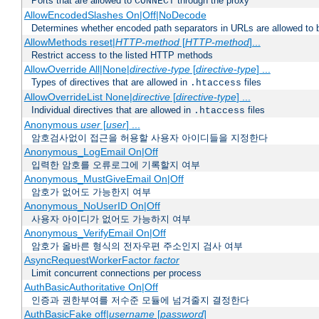
Ports that are allowed to
through the proxy
CONNECT
AllowEncodedSlashes On|Off|NoDecode
Determines whether encoded path separators in URLs are allowed to 
AllowMethods reset|
HTTP-method
[
HTTP-method
]...
Restrict access to the listed HTTP methods
AllowOverride All|None|
directive-type
[
directive-type
] ...
Types of directives that are allowed in
files
.htaccess
AllowOverrideList None|
directive
[
directive-type
] ...
Individual directives that are allowed in
files
.htaccess
Anonymous
user
[
user
] ...
암호검사없이 접근을 허용할 사용자 아이디들을 지정한다
Anonymous_LogEmail On|Off
입력한 암호를 오류로그에 기록할지 여부
Anonymous_MustGiveEmail On|Off
암호가 없어도 가능한지 여부
Anonymous_NoUserID On|Off
사용자 아이디가 없어도 가능하지 여부
Anonymous_VerifyEmail On|Off
암호가 올바른 형식의 전자우편 주소인지 검사 여부
AsyncRequestWorkerFactor
factor
Limit concurrent connections per process
AuthBasicAuthoritative On|Off
인증과 권한부여를 저수준 모듈에 넘겨줄지 결정한다
AuthBasicFake off|
username
[
password
]