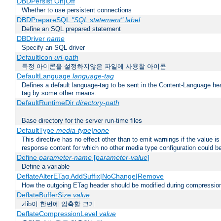
DBDPersist On|Off
Whether to use persistent connections
DBDPrepareSQL
"SQL statement"
label
Define an SQL prepared statement
DBDriver
name
Specify an SQL driver
DefaultIcon
url-path
특정 아이콘을 설정하지않은 파일에 사용할 아이콘
DefaultLanguage
language-tag
Defines a default language-tag to be sent in the Content-Language head
tag by some other means.
DefaultRuntimeDir
directory-path
Base directory for the server run-time files
DefaultType
media-type|none
This directive has no effect other than to emit warnings if the value i
response content for which no other media type configuration could b
Define
parameter-name
[
parameter-value
]
Define a variable
DeflateAlterETag AddSuffix|NoChange|Remove
How the outgoing ETag header should be modified during compressio
DeflateBufferSize
value
zlib이 한번에 압축할 크기
DeflateCompressionLevel
value