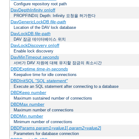
Configure repository root path
DavDepthInfinity on|off
PROPFIND의 Depth: Infinity 요청을 허가한다
DavGenericLockDB
file-path
Location of the DAV lock database
DavLockDB
file-path
DAV 잠금 데이터베이스 위치
DavLockDiscovery on|off
Enable lock discovery
DavMinTimeout
seconds
서버가 DAV 자원에 대해 유지할 잠금의 최소시간
DBDExptime
time-in-seconds
Keepalive time for idle connections
DBDInitSQL
"SQL statement"
Execute an SQL statement after connecting to a database
DBDKeep
number
Maximum sustained number of connections
DBDMax
number
Maximum number of connections
DBDMin
number
Minimum number of connections
DBDParams
param1
=
value1
[,
param2
=
value2
]
Parameters for database connection