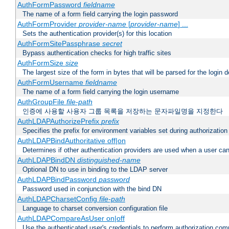
AuthFormPassword
fieldname
The name of a form field carrying the login password
AuthFormProvider
provider-name
[
provider-name
] ...
Sets the authentication provider(s) for this location
AuthFormSitePassphrase
secret
Bypass authentication checks for high traffic sites
AuthFormSize
size
The largest size of the form in bytes that will be parsed for the login d
AuthFormUsername
fieldname
The name of a form field carrying the login username
AuthGroupFile
file-path
인증에 사용할 사용자 그룹 목록을 저장하는 문자파일명을 지정한다
AuthLDAPAuthorizePrefix
prefix
Specifies the prefix for environment variables set during authorization
AuthLDAPBindAuthoritative off|on
Determines if other authentication providers are used when a user can
AuthLDAPBindDN
distinguished-name
Optional DN to use in binding to the LDAP server
AuthLDAPBindPassword
password
Password used in conjunction with the bind DN
AuthLDAPCharsetConfig
file-path
Language to charset conversion configuration file
AuthLDAPCompareAsUser on|off
Use the authenticated user's credentials to perform authorization co