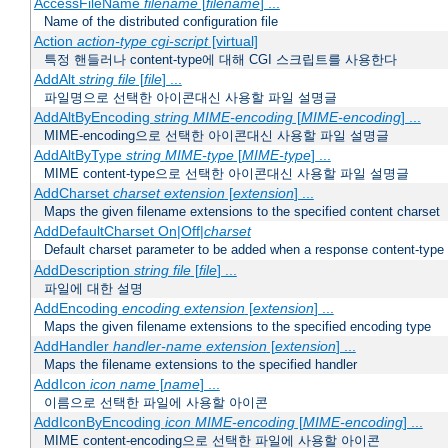
AccessFileName
filename
[
filename
] ...
Name of the distributed configuration file
Action
action-type
cgi-script
[virtual]
특정 핸들러나 content-type에 대해 CGI 스크립트를 사용한다
AddAlt
string
file
[
file
] ...
파일명으로 선택한 아이콘대신 사용할 파일 설명글
AddAltByEncoding
string
MIME-encoding
[
MIME-encoding
] ...
MIME-encoding으로 선택한 아이콘대신 사용할 파일 설명글
AddAltByType
string
MIME-type
[
MIME-type
] ...
MIME content-type으로 선택한 아이콘대신 사용할 파일 설명글
AddCharset
charset
extension
[
extension
] ...
Maps the given filename extensions to the specified content charset
AddDefaultCharset On|Off|
charset
Default charset parameter to be added when a response content-type
AddDescription
string file
[
file
] ...
파일에 대한 설명
AddEncoding
encoding
extension
[
extension
] ...
Maps the given filename extensions to the specified encoding type
AddHandler
handler-name
extension
[
extension
] ...
Maps the filename extensions to the specified handler
AddIcon
icon
name
[
name
] ...
이름으로 선택한 파일에 사용할 아이콘
AddIconByEncoding
icon
MIME-encoding
[
MIME-encoding
] ...
MIME content-encoding으로 선택한 파일에 사용할 아이콘