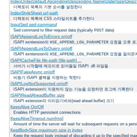
IndexOrderDefault Ascending|Descending Name|Date|Size|Descri
디렉토리 목록의 기본 순서를 설정한다
IndexStyleSheet
url-path
디렉토리 목록에 CSS 스타일쉬트를 추가한다
InputSed
sed-command
Sed command to filter request data (typically
data)
POST
ISAPIAppendLogToErrors on|off
ISAPI exntension의
요청을 오류 로
HSE_APPEND_LOG_PARAMETER
ISAPIAppendLogToQuery on|off
ISAPI exntension의
요청을 질의문
HSE_APPEND_LOG_PARAMETER
ISAPICacheFile
file-path
[
file-path
] ...
서버가 시작할때 메모리로 읽어들일 ISAPI .dll 파일들
ISAPIFakeAsync on|off
비동기 ISAPI 콜백을 지원하는 척한다
ISAPILogNotSupported on|off
ISAPI extension이 지원하지 않는 기능을 요청하면 로그에 기록한다
ISAPIReadAheadBuffer
size
ISAPI extension의 미리읽기버퍼(read ahead buffer) 크기
KeepAlive On|Off
Enables HTTP persistent connections
KeepAliveTimeout
num
[ms]
Amount of time the server will wait for subsequent requests on a pers
KeptBodySize
maximum size in bytes
Keep the request body instead of discarding it up to the specified ma