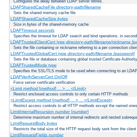
Configures the delay between LDAP server retries.
LDAPSharedCacheFile
directory-path/filename
Sets the shared memory cache file
LDAPSharedCacheSize
bytes
Size in bytes of the shared-memory cache
LDAPTimeout
seconds
Specifies the timeout for LDAP search and bind operations, in secon
LDAPTrustedClientCert
type
directory-path/filename/nickname
[p
Sets the file containing or nickname referring to a per connection clien
LDAPTrustedGlobalCert
type
directory-path/filename
[password]
Sets the file or database containing global trusted Certificate Authority 
LDAPTrustedMode
type
Specifies the SSL/TLS mode to be used when connecting to an LDAP
LDAPVerifyServerCert On|Off
Force server certificate verification
<Limit
method
[
method
] ... > ... </Limit>
Restrict enclosed access controls to only certain HTTP methods
<LimitExcept
method
[
method
] ... > ... </LimitExcept>
Restrict access controls to all HTTP methods except the named one
LimitInternalRecursion
number
[
number
]
Determine maximum number of internal redirects and nested subrequ
LimitRequestBody
bytes
Restricts the total size of the HTTP request body sent from the client
LimitRequestFields
number