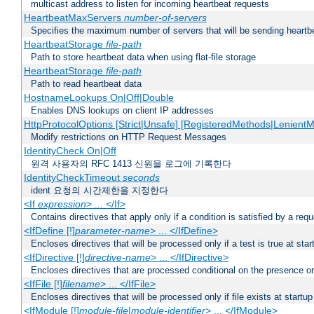
multicast address to listen for incoming heartbeat requests
HeartbeatMaxServers
number-of-servers
Specifies the maximum number of servers that will be sending heartbe
HeartbeatStorage
file-path
Path to store heartbeat data when using flat-file storage
HeartbeatStorage
file-path
Path to read heartbeat data
HostnameLookups On|Off|Double
Enables DNS lookups on client IP addresses
HttpProtocolOptions [Strict|Unsafe] [RegisteredMethods|LenientM
Modify restrictions on HTTP Request Messages
IdentityCheck On|Off
원격 사용자의 RFC 1413 신원을 로그에 기록한다
IdentityCheckTimeout
seconds
ident 요청의 시간제한을 지정한다
<If
expression
> ... </If>
Contains directives that apply only if a condition is satisfied by a req
<IfDefine [!]
parameter-name
> ... </IfDefine>
Encloses directives that will be processed only if a test is true at star
<IfDirective [!]
directive-name
> ... </IfDirective>
Encloses directives that are processed conditional on the presence or
<IfFile [!]
filename
> ... </IfFile>
Encloses directives that will be processed only if file exists at startup
<IfModule [!]
module-file
|
module-identifier
> ... </IfModule>