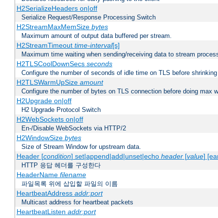
H2SerializeHeaders on|off
Serialize Request/Response Processing Switch
H2StreamMaxMemSize
bytes
Maximum amount of output data buffered per stream.
H2StreamTimeout
time-interval
[s]
Maximum time waiting when sending/receiving data to stream proces
H2TLSCoolDownSecs
seconds
Configure the number of seconds of idle time on TLS before shrinking
H2TLSWarmUpSize
amount
Configure the number of bytes on TLS connection before doing max w
H2Upgrade on|off
H2 Upgrade Protocol Switch
H2WebSockets on|off
En-/Disable WebSockets via HTTP/2
H2WindowSize
bytes
Size of Stream Window for upstream data.
Header [
condition
] set|append|add|unset|echo
header
[
value
] [ea
HTTP 응답 헤더를 구성한다
HeaderName
filename
파일목록 위에 삽입할 파일의 이름
HeartbeatAddress
addr:port
Multicast address for heartbeat packets
HeartbeatListen
addr:port