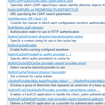
AuthLDAPSubGroupClass
LdapObjectClass
Specifies which LDAP objectClass values identify directory objects t
AuthLDAPURL
url
[NONE|SSL|TLS|STARTTLS]
URL specifying the LDAP search parameters
AuthMerging Off | And | Or
Controls the manner in which each configuration section's authorizatio
AuthName
auth-domain
Authorization realm for use in HTTP authentication
AuthnCacheContext directory|server|
custom-string
Specify a context string for use in the cache key
AuthnCacheEnable
Enable Authn caching configured anywhere
AuthnCacheProvideFor
authn-provider
[...]
Specify which authn provider(s) to cache for
AuthnCacheSOCache
provider-name[:provider-args]
Select socache backend provider to use
AuthnCacheTimeout
timeout
(seconds)
Set a timeout for cache entries
<AuthnProviderAlias
baseProvider Alias
> ... </AuthnProviderAlias
Enclose a group of directives that represent an extension of a base au
AuthnzFcgiCheckAuthnProvider
provider-name
|
option
...
None
Enables a FastCGI application to handle the check_authn authenticat
AuthnzFcgiDefineProvider
type
provider-name
backend-address
Defines a FastCGI application as a provider for authentication and/or 