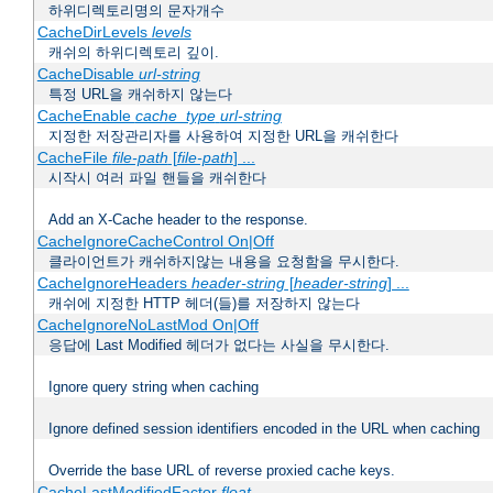
하위디렉토리명의 문자개수
CacheDirLevels
levels
캐쉬의 하위디렉토리 깊이.
CacheDisable
url-string
특정 URL을 캐쉬하지 않는다
CacheEnable
cache_type
url-string
지정한 저장관리자를 사용하여 지정한 URL을 캐쉬한다
CacheFile
file-path
[
file-path
] ...
시작시 여러 파일 핸들을 캐쉬한다
Add an X-Cache header to the response.
CacheIgnoreCacheControl On|Off
클라이언트가 캐쉬하지않는 내용을 요청함을 무시한다.
CacheIgnoreHeaders
header-string
[
header-string
] ...
캐쉬에 지정한 HTTP 헤더(들)를 저장하지 않는다
CacheIgnoreNoLastMod On|Off
응답에 Last Modified 헤더가 없다는 사실을 무시한다.
Ignore query string when caching
Ignore defined session identifiers encoded in the URL when caching
Override the base URL of reverse proxied cache keys.
CacheLastModifiedFactor
float