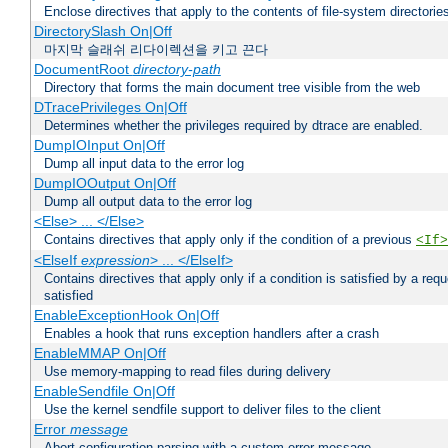
Enclose directives that apply to the contents of file-system directori
DirectorySlash On|Off
마지막 슬래쉬 리다이렉션을 키고 끈다
DocumentRoot
directory-path
Directory that forms the main document tree visible from the web
DTracePrivileges On|Off
Determines whether the privileges required by dtrace are enabled.
DumpIOInput On|Off
Dump all input data to the error log
DumpIOOutput On|Off
Dump all output data to the error log
<Else> ... </Else>
Contains directives that apply only if the condition of a previous
<If>
<ElseIf
expression
> ... </ElseIf>
Contains directives that apply only if a condition is satisfied by a req
satisfied
EnableExceptionHook On|Off
Enables a hook that runs exception handlers after a crash
EnableMMAP On|Off
Use memory-mapping to read files during delivery
EnableSendfile On|Off
Use the kernel sendfile support to deliver files to the client
Error
message
Abort configuration parsing with a custom error message