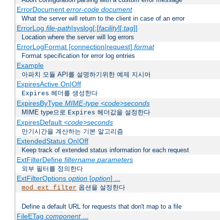
ErrorDocument
error-code
document
What the server will return to the client in case of an error
ErrorLog
file-path
|syslog[:[
facility
][:
tag
]]
Location where the server will log errors
ErrorLogFormat [connection|request]
format
Format specification for error log entries
Example
아파치 모듈 API를 설명하기위한 예제 지시어
ExpiresActive On|Off
헤더를 생성한다
Expires
ExpiresByType
MIME-type
<code>seconds
MIME type으로
헤더값을 설정한다
Expires
ExpiresDefault
<code>seconds
만기시간을 계산하는 기본 알고리즘
ExtendedStatus On|Off
Keep track of extended status information for each request
ExtFilterDefine
filtername
parameters
외부 필터를 정의한다
ExtFilterOptions
option
[
option
] ...
옵션을 설정한다
mod_ext_filter
Define a default URL for requests that don't map to a file
FileETag
component
...