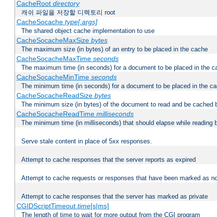
CacheRoot
directory
캐쉬 파일을 저장할 디렉토리 root
CacheSocache
type[:args]
The shared object cache implementation to use
CacheSocacheMaxSize
bytes
The maximum size (in bytes) of an entry to be placed in the cache
CacheSocacheMaxTime
seconds
The maximum time (in seconds) for a document to be placed in the c
CacheSocacheMinTime
seconds
The minimum time (in seconds) for a document to be placed in the c
CacheSocacheReadSize
bytes
The minimum size (in bytes) of the document to read and be cached 
CacheSocacheReadTime
milliseconds
The minimum time (in milliseconds) that should elapse while reading 
Serve stale content in place of 5xx responses.
Attempt to cache responses that the server reports as expired
Attempt to cache requests or responses that have been marked as no
Attempt to cache responses that the server has marked as private
CGIDScriptTimeout
time
[s|ms]
The length of time to wait for more output from the CGI program