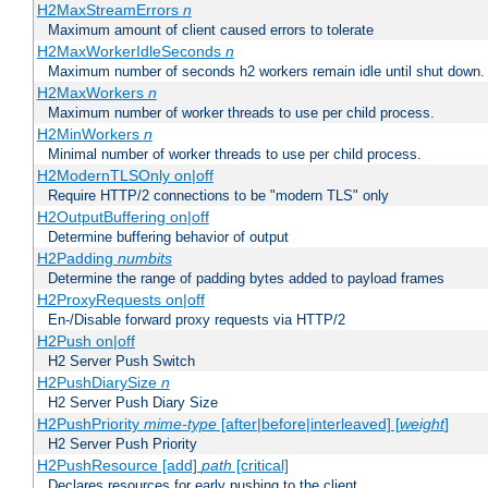
H2MaxStreamErrors
n
Maximum amount of client caused errors to tolerate
H2MaxWorkerIdleSeconds
n
Maximum number of seconds h2 workers remain idle until shut down.
H2MaxWorkers
n
Maximum number of worker threads to use per child process.
H2MinWorkers
n
Minimal number of worker threads to use per child process.
H2ModernTLSOnly on|off
Require HTTP/2 connections to be "modern TLS" only
H2OutputBuffering on|off
Determine buffering behavior of output
H2Padding
numbits
Determine the range of padding bytes added to payload frames
H2ProxyRequests on|off
En-/Disable forward proxy requests via HTTP/2
H2Push on|off
H2 Server Push Switch
H2PushDiarySize
n
H2 Server Push Diary Size
H2PushPriority
mime-type
[after|before|interleaved] [
weight
]
H2 Server Push Priority
H2PushResource [add]
path
[critical]
Declares resources for early pushing to the client