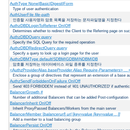
AuthType None|Basic|Digest|Form
Type of user authentication
AuthUserFile
file-path
인증할 사용자명와 암호 목록을 저장하는 문자파일명을 지정한다
AuthzDBDLoginToReferer On|Off
Determines whether to redirect the Client to the Referring page on succ
AuthzDBDQuery
query
Specify the SQL Query for the required operation
AuthzDBDRedirectQuery
query
Specify a query to look up a login page for the user
AuthzDBMType default|SDBM|GDBM|NDBM|DB
암호를 저장하는 데이터베이스 파일 종류를 지정한다
<AuthzProviderAlias
baseProvider Alias Require-Parameters
> ...
Enclose a group of directives that represent an extension of a base au
AuthzSendForbiddenOnFailure On|Off
Send '403 FORBIDDEN' instead of '401 UNAUTHORIZED' if authenticat
BalancerGrowth
#
Number of additional Balancers that can be added Post-configuration
BalancerInherit On|Off
Inherit ProxyPassed Balancers/Workers from the main server
BalancerMember [
balancerurl
]
url
[
key=value [key=value ...]]
Add a member to a load balancing group
BalancerPersist On|Off