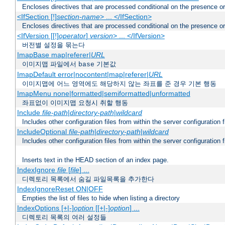
Encloses directives that are processed conditional on the presence o
<IfSection [!]
section-name
> ... </IfSection>
Encloses directives that are processed conditional on the presence or
<IfVersion [[!]
operator
]
version
> ... </IfVersion>
버전별 설정을 묶는다
ImapBase map|referer|
URL
이미지맵 파일에서
기본값
base
ImapDefault error|nocontent|map|referer|
URL
이미지맵에 어느 영역에도 해당하지 않는 좌표를 준 경우 기본 행동
ImapMenu none|formatted|semiformatted|unformatted
좌표없이 이미지맵 요청시 취할 행동
Include
file-path
|
directory-path
|
wildcard
Includes other configuration files from within the server configuration f
IncludeOptional
file-path
|
directory-path
|
wildcard
Includes other configuration files from within the server configuration f
Inserts text in the HEAD section of an index page.
IndexIgnore
file
[
file
] ...
디렉토리 목록에서 숨길 파일목록을 추가한다
IndexIgnoreReset ON|OFF
Empties the list of files to hide when listing a directory
IndexOptions [+|-]
option
[[+|-]
option
] ...
디렉토리 목록의 여러 설정들