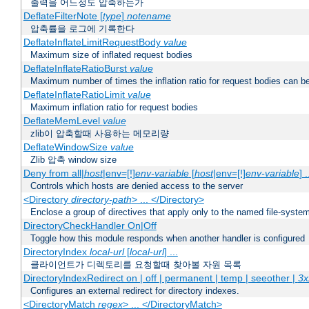
출력을 어느정도 압축하는가
DeflateFilterNote [
type
]
notename
압축률을 로그에 기록한다
DeflateInflateLimitRequestBody
value
Maximum size of inflated request bodies
DeflateInflateRatioBurst
value
Maximum number of times the inflation ratio for request bodies can b
DeflateInflateRatioLimit
value
Maximum inflation ratio for request bodies
DeflateMemLevel
value
zlib이 압축할때 사용하는 메모리량
DeflateWindowSize
value
Zlib 압축 window size
Deny from all|
host
|env=[!]
env-variable
[
host
|env=[!]
env-variable
] .
Controls which hosts are denied access to the server
<Directory
directory-path
> ... </Directory>
Enclose a group of directives that apply only to the named file-system 
DirectoryCheckHandler On|Off
Toggle how this module responds when another handler is configured
DirectoryIndex
local-url
[
local-url
] ...
클라이언트가 디렉토리를 요청할때 찾아볼 자원 목록
DirectoryIndexRedirect on | off | permanent | temp | seeother |
3x
Configures an external redirect for directory indexes.
<DirectoryMatch
regex
> ... </DirectoryMatch>