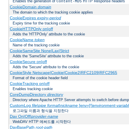
Enables the generation of
HTTP Response headers
Content-MD5
CookieDomain
domain
The domain to which the tracking cookie applies
CookieExpires
expiry-period
Expiry time for the tracking cookie
CookieHTTPOnly on|off
Adds the 'HTTPOnly' attribute to the cookie
CookieName
token
Name of the tracking cookie
CookieSameSite None|Lax|Strict
Adds the 'SameSite' attribute to the cookie
CookieSecure on|off
Adds the 'Secure' attribute to the cookie
CookieStyle Netscape|Cookie|Cookie2|RFC2109|RFC2965
Format of the cookie header field
CookieTracking on|off
Enables tracking cookie
CoreDumpDirectory
directory
Directory where Apache HTTP Server attempts to switch before dump
CustomLog
file
|
pipe
format
|
nickname
[env=[!]
environment-variab
로그파일 이름과 형식을 지정한다
Dav On|Off|
provider-name
WebDAV HTTP 메써드를 시작한다
DavBasePath
root-path