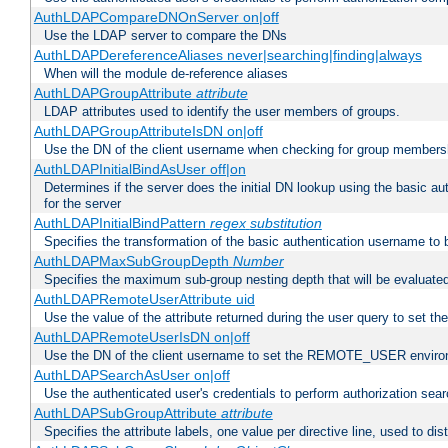
AuthLDAPCompareDNOnServer on|off
Use the LDAP server to compare the DNs
AuthLDAPDereferenceAliases never|searching|finding|always
When will the module de-reference aliases
AuthLDAPGroupAttribute
attribute
LDAP attributes used to identify the user members of groups.
AuthLDAPGroupAttributeIsDN on|off
Use the DN of the client username when checking for group members
AuthLDAPInitialBindAsUser off|on
Determines if the server does the initial DN lookup using the basic a
for the server
AuthLDAPInitialBindPattern
regex
substitution
Specifies the transformation of the basic authentication username to
AuthLDAPMaxSubGroupDepth
Number
Specifies the maximum sub-group nesting depth that will be evaluated
AuthLDAPRemoteUserAttribute uid
Use the value of the attribute returned during the user query to se
AuthLDAPRemoteUserIsDN on|off
Use the DN of the client username to set the REMOTE_USER environ
AuthLDAPSearchAsUser on|off
Use the authenticated user's credentials to perform authorization sea
AuthLDAPSubGroupAttribute
attribute
Specifies the attribute labels, one value per directive line, used to d