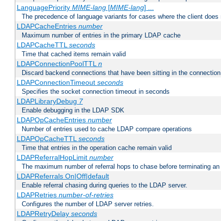
LanguagePriority
MIME-lang
[
MIME-lang
] ...
The precedence of language variants for cases where the client does
LDAPCacheEntries
number
Maximum number of entries in the primary LDAP cache
LDAPCacheTTL
seconds
Time that cached items remain valid
LDAPConnectionPoolTTL
n
Discard backend connections that have been sitting in the connection
LDAPConnectionTimeout
seconds
Specifies the socket connection timeout in seconds
LDAPLibraryDebug
7
Enable debugging in the LDAP SDK
LDAPOpCacheEntries
number
Number of entries used to cache LDAP compare operations
LDAPOpCacheTTL
seconds
Time that entries in the operation cache remain valid
LDAPReferralHopLimit
number
The maximum number of referral hops to chase before terminating a
LDAPReferrals On|Off|default
Enable referral chasing during queries to the LDAP server.
LDAPRetries
number-of-retries
Configures the number of LDAP server retries.
LDAPRetryDelay
seconds