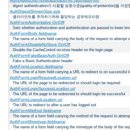
AuthDigestQop none|auth|auth-int [auth|auth-int]
digest authentication가 사용할 보호수준(quality-of-protection)을 지
AuthDigestShmemSize
size
클라이언트를 추적하기위해 할당하는 공유메모리량
AuthFormAuthoritative On|Off
Sets whether authorization and authentication are passed to lower le
AuthFormBody
fieldname
The name of a form field carrying the body of the request to attempt 
AuthFormDisableNoStore On|Off
Disable the CacheControl no-store header on the login page
AuthFormFakeBasicAuth On|Off
Fake a Basic Authentication header
AuthFormLocation
fieldname
The name of a form field carrying a URL to redirect to on successful l
AuthFormLoginRequiredLocation
url
The URL of the page to be redirected to should login be required
AuthFormLoginSuccessLocation
url
The URL of the page to be redirected to should login be successful
AuthFormLogoutLocation
uri
The URL to redirect to after a user has logged out
AuthFormMethod
fieldname
The name of a form field carrying the method of the request to attemp
AuthFormMimetype
fieldname
The name of a form field carrying the mimetype of the body of the req