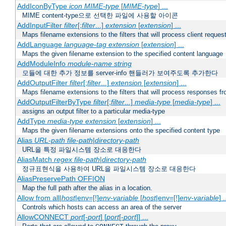
AddIconByType
icon
MIME-type
[
MIME-type
] ...
MIME content-type으로 선택한 파일에 사용할 아이콘
AddInputFilter
filter
[;
filter
...]
extension
[
extension
] ...
Maps filename extensions to the filters that will process client reques
AddLanguage
language-tag
extension
[
extension
] ...
Maps the given filename extension to the specified content language
AddModuleInfo
module-name
string
모듈에 대한 추가 정보를 server-info 핸들러가 보여주도록 추가한다
AddOutputFilter
filter
[;
filter
...]
extension
[
extension
] ...
Maps filename extensions to the filters that will process responses fr
AddOutputFilterByType
filter
[;
filter
...]
media-type
[
media-type
] ...
assigns an output filter to a particular media-type
AddType
media-type
extension
[
extension
] ...
Maps the given filename extensions onto the specified content type
Alias
URL-path
file-path
|
directory-path
URL을 특정 파일시스템 장소로 대응한다
AliasMatch
regex
file-path
|
directory-path
정규표현식을 사용하여 URL을 파일시스템 장소로 대응한다
AliasPreservePath OFF|ON
Map the full path after the alias in a location.
Allow from all|
host
|env=[!]
env-variable
[
host
|env=[!]
env-variable
] .
Controls which hosts can access an area of the server
AllowCONNECT
port
[-
port
] [
port
[-
port
]] ...