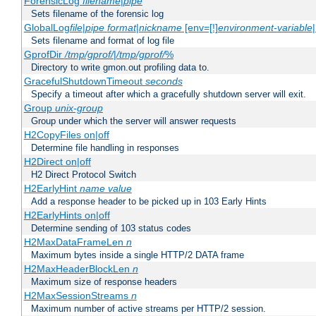
ForensicLog
filename
|
pipe
Sets filename of the forensic log
GlobalLog
file
|
pipe
format
|
nickname
[env=[!]
environment-variable
Sets filename and format of log file
GprofDir
/tmp/gprof/
|
/tmp/gprof/
%
Directory to write gmon.out profiling data to.
GracefulShutdownTimeout
seconds
Specify a timeout after which a gracefully shutdown server will exit.
Group
unix-group
Group under which the server will answer requests
H2CopyFiles on|off
Determine file handling in responses
H2Direct on|off
H2 Direct Protocol Switch
H2EarlyHint
name
value
Add a response header to be picked up in 103 Early Hints
H2EarlyHints on|off
Determine sending of 103 status codes
H2MaxDataFrameLen
n
Maximum bytes inside a single HTTP/2 DATA frame
H2MaxHeaderBlockLen
n
Maximum size of response headers
H2MaxSessionStreams
n
Maximum number of active streams per HTTP/2 session.