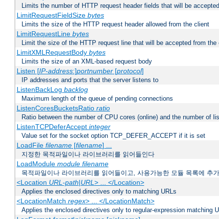
Limits the number of HTTP request header fields that will be accepted
LimitRequestFieldSize
bytes
Limits the size of the HTTP request header allowed from the client
LimitRequestLine
bytes
Limit the size of the HTTP request line that will be accepted from the 
LimitXMLRequestBody
bytes
Limits the size of an XML-based request body
Listen [
IP-address
:]
portnumber
[
protocol
]
IP addresses and ports that the server listens to
ListenBackLog
backlog
Maximum length of the queue of pending connections
ListenCoresBucketsRatio
ratio
Ratio between the number of CPU cores (online) and the number of lis
ListenTCPDeferAccept
integer
Value set for the socket option TCP_DEFER_ACCEPT if it is set
LoadFile
filename
[
filename
] ...
지정한 목적파일이나 라이브러리를 읽어들인다
LoadModule
module filename
목적파일이나 라이브러리를 읽어들이고, 사용가능한 모듈 목록에 추
<Location
URL-path
|
URL
> ... </Location>
Applies the enclosed directives only to matching URLs
<LocationMatch
regex
> ... </LocationMatch>
Applies the enclosed directives only to regular-expression matching 