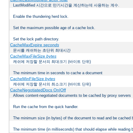
LastModified 시간으로 만기시간을 계산하는데 사용하는 계수.
Enable the thundering herd lock.
Set the maximum possible age of a cache lock.
Set the lock path directory.
CacheMaxExpire
seconds
문서를 캐쉬하는 초단위 최대시간
CacheMaxFileSize
bytes
캐쉬에 저장할 문서의 최대크기 (바이트 단위)
The minimum time in seconds to cache a document
CacheMinFileSize
bytes
캐쉬에 저장할 문서의 최소크기 (바이트 단위)
CacheNegotiatedDocs On|Off
Allows content-negotiated documents to be cached by proxy servers
Run the cache from the quick handler.
The minimum size (in bytes) of the document to read and be cached 
The minimum time (in milliseconds) that should elapse while reading 