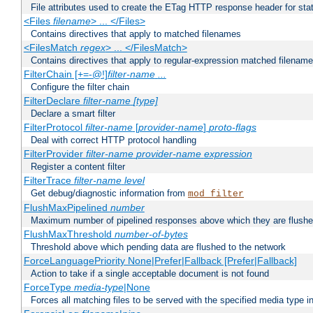
File attributes used to create the ETag HTTP response header for stati
<Files
filename
> ... </Files>
Contains directives that apply to matched filenames
<FilesMatch
regex
> ... </FilesMatch>
Contains directives that apply to regular-expression matched filenam
FilterChain [+=-@!]
filter-name
...
Configure the filter chain
FilterDeclare
filter-name
[type]
Declare a smart filter
FilterProtocol
filter-name
[
provider-name
]
proto-flags
Deal with correct HTTP protocol handling
FilterProvider
filter-name
provider-name
expression
Register a content filter
FilterTrace
filter-name
level
Get debug/diagnostic information from
mod_filter
FlushMaxPipelined
number
Maximum number of pipelined responses above which they are flushe
FlushMaxThreshold
number-of-bytes
Threshold above which pending data are flushed to the network
ForceLanguagePriority None|Prefer|Fallback [Prefer|Fallback]
Action to take if a single acceptable document is not found
ForceType
media-type
|None
Forces all matching files to be served with the specified media type 