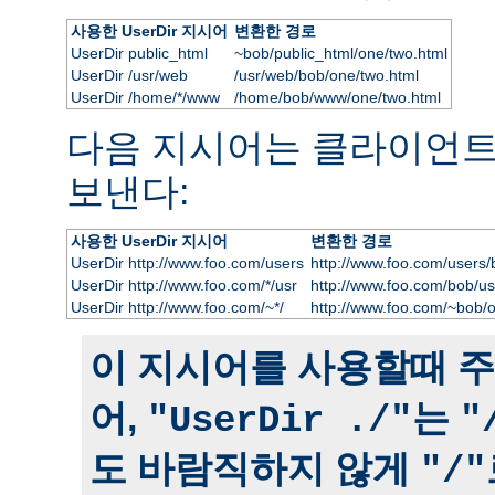
사용한 UserDir 지시어
변환한 경로
UserDir public_html
~bob/public_html/one/two.html
UserDir /usr/web
/usr/web/bob/one/two.html
UserDir /home/*/www
/home/bob/www/one/two.html
다음 지시어는 클라이언
보낸다:
사용한 UserDir 지시어
변환한 경로
UserDir http://www.foo.com/users
http://www.foo.com/users/
UserDir http://www.foo.com/*/usr
http://www.foo.com/bob/us
UserDir http://www.foo.com/~*/
http://www.foo.com/~bob/
이 지시어를 사용할때 주
어,
는
"UserDir ./"
"
도 바람직하지 않게
"/"