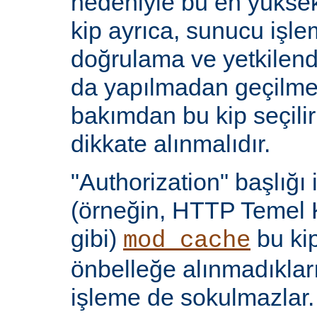
nedeniyle bu en yüksek 
kip ayrıca, sunucu işlem
doğrulama ve yetkilen
da yapılmadan geçilmes
bakımdan bu kip seçili
dikkate alınmalıdır.
"Authorization" başlığı 
(örneğin, HTTP Temel 
gibi)
bu kip
mod_cache
önbelleğe alınmadıkları
işleme de sokulmazlar.