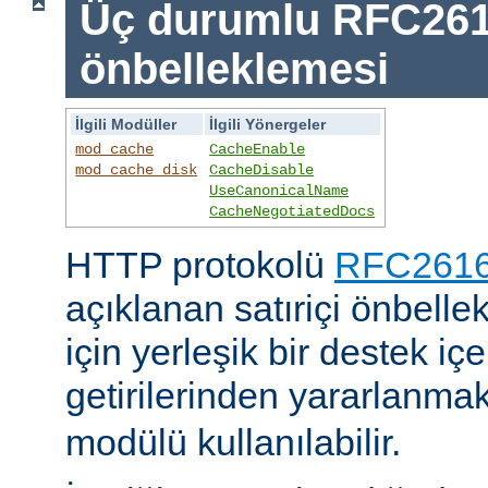
Üç durumlu RFC26
önbelleklemesi
İlgili Modüller
İlgili Yönergeler
mod_cache
CacheEnable
mod_cache_disk
CacheDisable
UseCanonicalName
CacheNegotiatedDocs
HTTP protokolü
RFC2616'
açıklanan satıriçi önbel
için yerleşik bir destek iç
getirilerinden yararlanmak
modülü kullanılabilir.