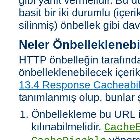
basit bir iki durumlu (içer
silinmiş) önbellek gibi dav
Neler Önbelleklenebi
HTTP önbelleğin tarafınd
önbelleklenebilecek içeri
13.4 Response Cacheabil
tanımlanmış olup, bunlar ş
Önbellekleme bu URL il
kılınabilmelidir.
Cache
yönerg