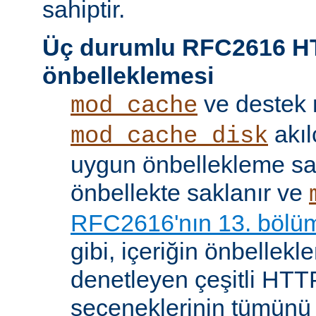
sahiptir.
Üç durumlu RFC2616 H
önbelleklemesi
ve destek
mod_cache
akıl
mod_cache_disk
uygun önbellekleme sağl
önbellekte saklanır ve
RFC2616'nın 13. bölü
gibi, içeriğin önbelleklen
denetleyen çeşitli HTTP
seçeneklerinin tümünü