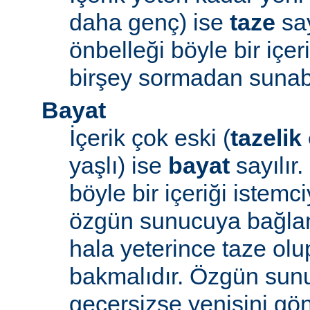
daha genç) ise
taze
say
önbelleği böyle bir içe
birşey sormadan sunabi
Bayat
İçerik çok eski (
tazelik
yaşlı) ise
bayat
sayılır
böyle bir içeriği iste
özgün sunucuya bağlanı
hala yeterince taze ol
bakmalıdır. Özgün sunu
geçersizse yenisini gön