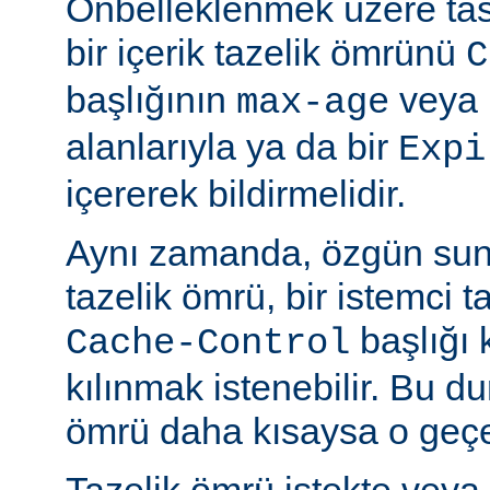
Önbelleklenmek üzere tasa
bir içerik tazelik ömrünü
C
başlığının
veya
max-age
alanlarıyla ya da bir
Expi
içererek bildirmelidir.
Aynı zamanda, özgün sun
tazelik ömrü, bir istemci t
başlığı 
Cache-Control
kılınmak istenebilir. Bu d
ömrü daha kısaysa o geçer
Tazelik ömrü istekte veya