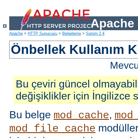
Apache 
Apache
>
HTTP Sunucusu
>
Belgeleme
>
Sürüm 2.4
Önbellek Kullanım K
Mevcut
Bu çeviri güncel olmayabil
değişiklikler için İngilizce
Bu belge
,
mod_cache
mod
modüller
mod_file_cache