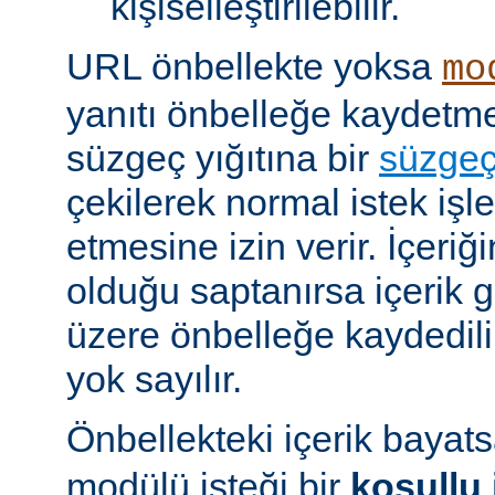
kişiselleştirilebilir.
URL önbellekte yoksa
mo
yanıtı önbelleğe kaydet
süzgeç yığıtına bir
süzge
çekilerek normal istek iş
etmesine izin verir. İçeriğ
olduğu saptanırsa içerik
üzere önbelleğe kaydedilir
yok sayılır.
Önbellekteki içerik bayat
modülü isteği bir
koşullu 