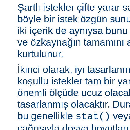
Şartlı istekler çifte yarar s
böyle bir istek özgün sun
iki içerik de aynıysa bun
ve özkaynağın tamamını a
kurtulunur.
İkinci olarak, iyi tasarla
koşullu istekler tam bir y
önemli ölçüde ucuz olaca
tasarlanmış olacaktır. Du
bu genellikle
veya
stat()
çağrısıyla dosya boyutları