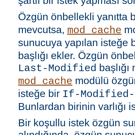
şartlı bir istek yapması s
Özgün önbellekli yanıtta 
mevcutsa,
mo
mod_cache
sunucuya yapılan isteğe 
başlığı ekler. Özgün önbell
başlığı 
Last-Modified
modülü özgün
mod_cache
isteğe bir
If-Modified-
Bunlardan birinin varlığı i
Bir koşullu istek özgün s
alındığında, özgün sunu