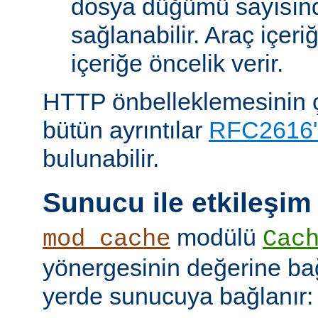
dosya düğümü sayısın
sağlanabilir. Araç içeri
içeriğe öncelik verir.
HTTP önbelleklemesinin çal
bütün ayrıntılar
RFC2616'
bulunabilir.
Sunucu ile etkileşim
modülü
mod_cache
Cac
yönergesinin değerine bağl
yerde sunucuya bağlanır: