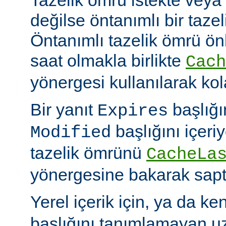
değilse öntanımlı bir tazel
Öntanımlı tazelik ömrü önbe
saat olmakla birlikte
Cach
yönergesi kullanılarak kola
Bir yanıt
başlığı
Expires
başlığını içeri
Modified
tazelik ömrünü
CacheLa
yönergesine bakarak sapt
Yerel içerik için, ya da ke
başlığını tanımlamayan uza