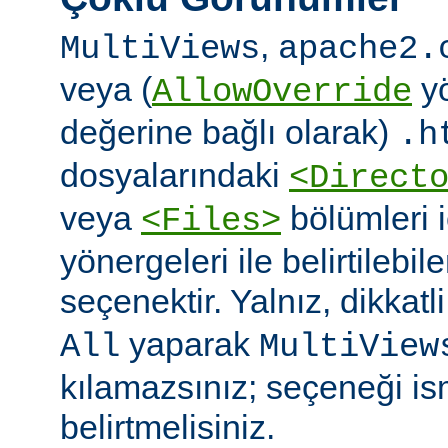
,
MultiViews
apache2.
veya (
yö
AllowOverride
değerine bağlı olarak)
.h
dosyalarındaki
<Direct
veya
bölümleri 
<Files>
yönergeleri ile belirtilebil
seçenektir. Yalnız, dikkatl
yaparak
All
MultiView
kılamazsınız; seçeneği is
belirtmelisiniz.