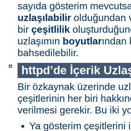
sayıda gösterim mevcuts
uzlaşılabilir
olduğundan v
bir
çeşitlilik
oluşturduğun
uzlaşımın
boyutlar
ından 
bahsedilebilir.
httpd’de İçerik Uzla
Bir özkaynak üzerinde uzl
çeşitlerinin her biri hakk
verilmesi gerekir. Bu iki yo
Ya gösterim çeşitlerini