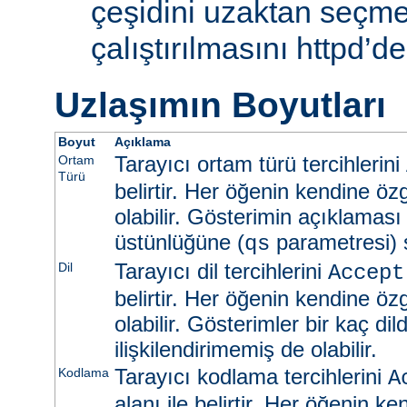
çeşidini uzaktan seçme
çalıştırılmasını httpd’de
Uzlaşımın Boyutları
Boyut
Açıklama
Tarayıcı ortam türü tercihlerini
Ortam
Türü
belirtir. Her öğenin kendine öz
olabilir. Gösterimin açıklaması
üstünlüğüne (
parametresi) s
qs
Tarayıcı dil tercihlerini
Dil
Accept
belirtir. Her öğenin kendine öz
olabilir. Gösterimler bir kaç dild
ilişkilendirimemiş de olabilir.
Tarayıcı kodlama tercihlerini
Kodlama
A
alanı ile belirtir. Her öğenin k