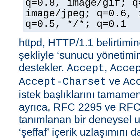
q=0.8, image/gif; q
image/jpeg; q=0.6, 
q=0.5, */*; q=0.1
httpd, HTTP/1.1 belirtimi
şekliyle ‘sunucu yönetimin
destekler.
,
Accept
Acce
ve
Accept-Charset
Ac
istek başlıklarını tamamen
ayrıca, RFC 2295 ve RFC
tanımlanan bir deneysel u
‘şeffaf’ içerik uzlaşımını 