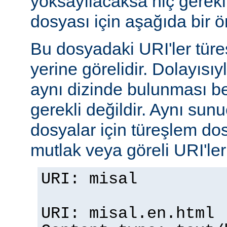
yoksayılacaksa hiç gerekli
dosyası için aşağıda bir ör
Bu dosyadaki URI'ler tür
yerine görelidir. Dolayısıy
aynı dizinde bulunması b
gerekli değildir. Aynı su
dosyalar için türeşlem do
mutlak veya göreli URI'ler b
URI: misal
URI: misal.en.html