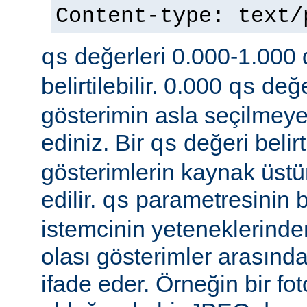
Content-type: text
değerleri 0.000-1.000 d
qs
belirtilebilir. 0.000
değe
qs
gösterimin asla seçilmeye
ediniz. Bir
değeri belir
qs
gösterimlerin kaynak üst
edilir.
parametresinin be
qs
istemcinin yeteneklerinde
olası gösterimler arasında
ifade eder. Örneğin bir f