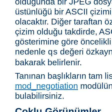
olduğunda bir JPEG dosy
üstünlüğü bir ASCII çizi
olacaktır. Diğer taraftan 
çizim olduğu takdirde, AS
gösterimine göre öncelikli
nedenle
değeri özkay
qs
bakarak belirlenir.
Tanınan başlıkların tam lis
mod_negotiation
modülün
bulabilirsiniz.
Çoklu Görünümler