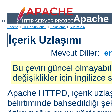
Apache 
Apache
>
HTTP Sunucusu
>
Belgeleme
>
Sürüm 2.4
İçerik Uzlaşımı
Mevcut Diller:
e
Bu çeviri güncel olmayabil
değişiklikler için İngilizce
Apache HTTPD, içerik uzla
belirtiminde bahsedildiği şek