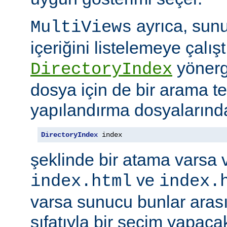
ayrıca, sunu
MultiViews
içeriğini listelemeye çalı
yönerge
DirectoryIndex
dosya için de bir arama ter
yapılandırma dosyalarınd
DirectoryIndex
 index
şeklinde bir atama varsa 
ve
index.html
index.
varsa sunucu bunlar ara
sıfatıyla bir seçim yapacak