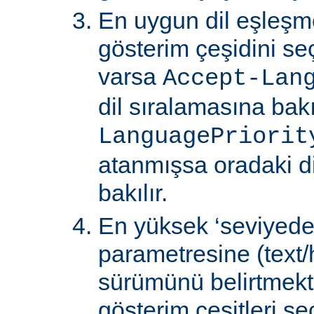
En uygun dil eşleşm
gösterim çeşidini s
varsa
Accept-Lan
dil sıralamasına bakıl
LanguagePriorit
atanmışsa oradaki d
bakılır.
En yüksek ‘seviyede
parametresine (text/
sürümünü belirtmekte
gösterim çeşitleri seçi