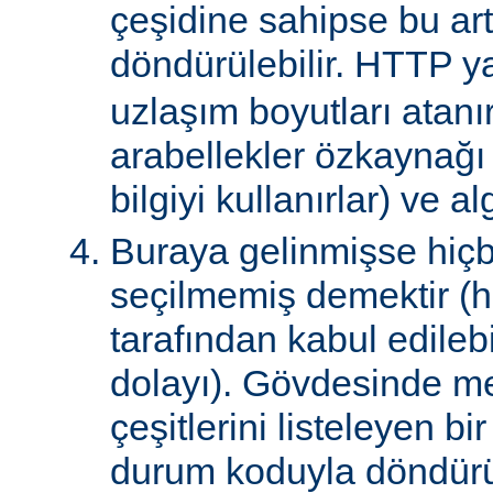
çeşidine sahipse bu art
döndürülebilir. HTTP ya
uzlaşım boyutları atanır
arabellekler özkaynağ
bilgiyi kullanırlar) ve al
Buraya gelinmişse hiçb
seçilmemiş demektir (hi
tarafından kabul edile
dolayı). Gövdesinde m
çeşitlerini listeleyen 
durum koduyla döndürül