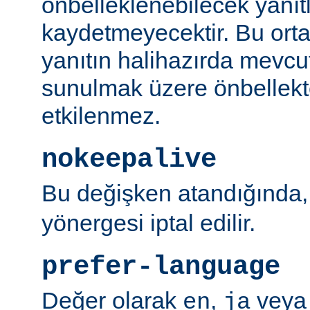
önbelleklenebilecek yanıtl
kaydetmeyecektir. Bu orta
yanıtın halihazırda mevcut
sunulmak üzere önbellekt
etkilenmez.
nokeepalive
Bu değişken atandığında
yönergesi iptal edilir.
prefer-language
Değer olarak
,
vey
en
ja