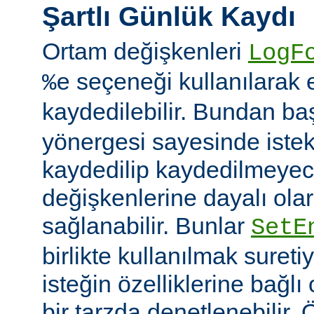
Şartlı Günlük Kaydı
Ortam değişkenleri
LogF
seçeneği kullanılarak 
%e
kaydedilebilir. Bundan b
yönergesi sayesinde istek
kaydedilip kaydedilmeye
değişkenlerine dayalı olar
sağlanabilir. Bunlar
SetE
birlikte kullanılmak sureti
isteğin özelliklerine bağl
bir tarzda denetlenebilir.