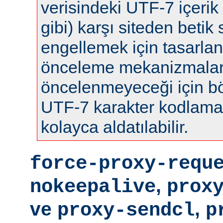
verisindeki UTF-7 içerik 
gibi) karşı siteden betik s
engellemek için tasarla
önceleme mekanizmalar
öncelenmeyeceği için böy
UTF-7 karakter kodlamas
kolayca aldatılabilir.
force-proxy-requ
,
nokeepalive
prox
ve
,
proxy-sendcl
p