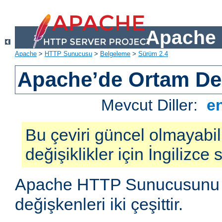
Apache 
Apache
>
HTTP Sunucusu
>
Belgeleme
>
Sürüm 2.4
Apache’de Ortam Değ
Mevcut Diller:
e
Bu çeviri güncel olmayabil
değişiklikler için İngilizce
Apache HTTP Sunucusunu e
değişkenleri iki çeşittir.