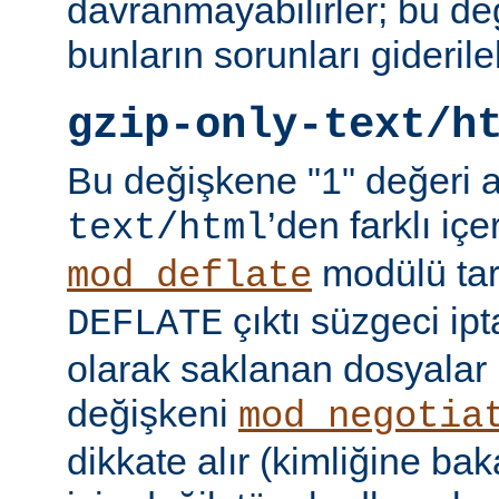
davranmayabilirler; bu d
bunların sorunları giderileb
gzip-only-text/h
Bu değişkene "1" değeri 
’den farklı içer
text/html
modülü tar
mod_deflate
çıktı süzgeci ipta
DEFLATE
olarak saklanan dosyalar 
değişkeni
mod_negotia
dikkate alır (kimliğine ba