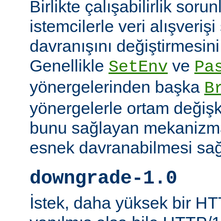
Birlikte çalışabilirlik soru
istemcilerle veri alışverişi
davranışını değiştirmesini 
Genellikle
ve
SetEnv
Pa
yönergelerinden başka
B
yönergelerle ortam değişk
bunu sağlayan mekanizmal
esnek davranabilmesi sağl
downgrade-1.0
İstek, daha yüksek bir HT