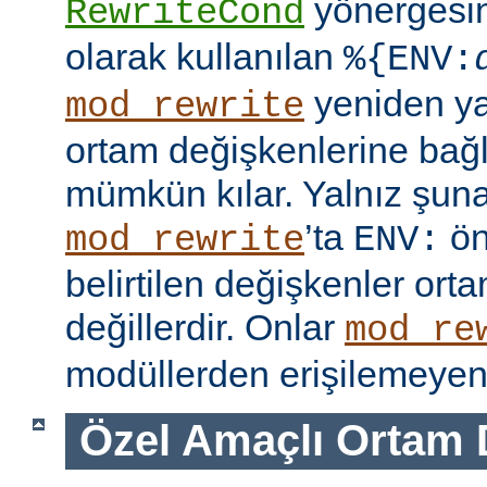
yönergesi
RewriteCond
olarak kullanılan
%{ENV:
yeniden y
mod_rewrite
ortam değişkenlerine bağl
mümkün kılar. Yalnız şuna
’ta
ön
mod_rewrite
ENV:
belirtilen değişkenler ort
değillerdir. Onlar
mod_re
modüllerden erişilemeyen 
Özel Amaçlı Ortam 