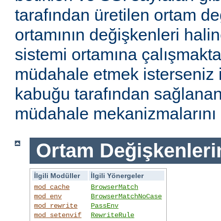
tarafından üretilen ortam de
ortamının değişkenleri haline
sistemi ortamına çalışmakt
müdahale etmek isterseniz i
kabuğu tarafından sağlanan
müdahale mekanizmalarını k
Ortam Değişkenleri
İlgili Modüller
İlgili Yönergeler
mod_cache
BrowserMatch
mod_env
BrowserMatchNoCase
mod_rewrite
PassEnv
mod_setenvif
RewriteRule