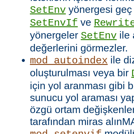
yönergesi geç ça
SetEnv
ve
SetEnvIf
Rewrit
yönergeler
ile
SetEnv
değerlerini görmezler.
ile di
mod_autoindex
oluşturulması veya bir
için yol aranması gibi b
sunucu yol araması yap
özgü ortam değişkenleri
tarafından miras alınM
modülü