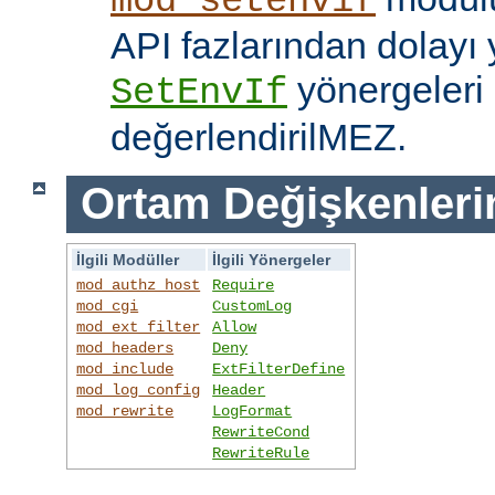
mod_setenvif
API fazlarından dolayı y
yönergeleri 
SetEnvIf
değerlendirilMEZ.
Ortam Değişkenleri
İlgili Modüller
İlgili Yönergeler
mod_authz_host
Require
mod_cgi
CustomLog
mod_ext_filter
Allow
mod_headers
Deny
mod_include
ExtFilterDefine
mod_log_config
Header
mod_rewrite
LogFormat
RewriteCond
RewriteRule