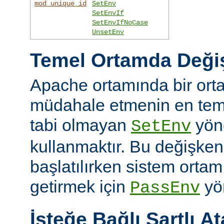
mod_unique_id
SetEnv
SetEnvIf
SetEnvIfNoCase
UnsetEnv
Temel Ortamda Değiş
Apache ortamında bir ort
müdahale etmenin en teme
tabi olmayan
yön
SetEnv
kullanmaktır. Bu değişken
başlatılırken sistem ortam
getirmek için
yön
PassEnv
İsteğe Bağlı Şartlı A