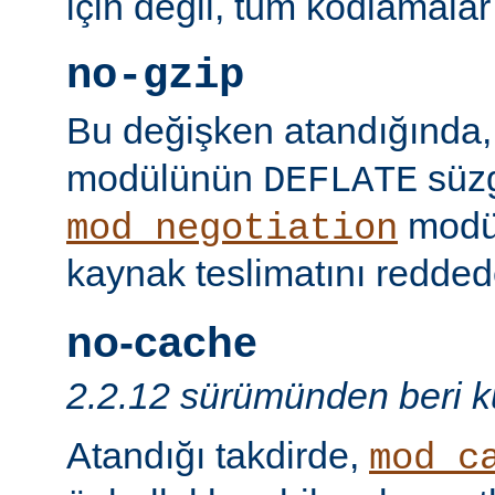
için değil, tüm kodlamalar
no-gzip
Bu değişken atandığında
modülünün
süzg
DEFLATE
modü
mod_negotiation
kaynak teslimatını redded
no-cache
2.2.12 sürümünden beri ku
Atandığı takdirde,
mod_c