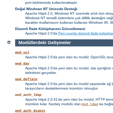
port belirtiminde kullanılmaktadır.
Doğal Windows NT Unicode Desteği
Apache httpd 2.0, Windows NT üzerinde artık tüm dosy
Windows NT temelli sistemlere çok dillilik desteğini 
karakter kodlamasını kullanan kullanan Windows 95, 98
Düzenli İfade Kütüphanesi Güncellemesi
Apache httpd 2.0’da
Perl uyumlu düzenli ifade kütüpha
Modüllerdeki Gelişmeler
mod_ssl
Apache httpd 2.0’da yeni olan bu modül, OpenSSL taraf
mod_dav
Apache httpd 2.0’da yeni olan bu modül, site içeriğini
belirtimini gerçekler.
mod_deflate
Apache httpd 2.0’da yeni olan bu modül sayesinde ağ ban
tarayıcıların desteklenmesi mümkün olmuştur.
mod_auth_ldap
Apache httpd 2.0.41’de yeni olan bu modül, HTTP temel 
mümkün kılar. Kardeş modülü olan
ise bağla
mod_ldap
mod_auth_digest