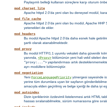
Paylaşımlı belleği kullanan süreçlere karşı oturum önbel
mod_charset_lite
Apache httpd 2.0’da yeni olan bu deneysel modül, kara
mod_file_cache
Apache httpd 2.0’da yeni olan bu modül, Apache HHP 
yetenekleri de ekler.
mod_headers
Bu modül Apache httpd 2.0’da daha esnek hale getirilmiş
şartlı olarak atanabilmektedir.
mod_proxy
Bu modül HTTP/1.1 uyumlu vekaleti daha güvenilir kılma
yanında,
bölümünün yeni hali vekil siteleri d
<Proxy>
yapılandırması artık desteklenmemekte
"proxy:...">
ayrı modüllere bölünmüştür.
mod_negotiation
Yeni
yönergesi sayesinde ist
ForceLanguagePriority
yerine tüm durumlara uyan bir sayfanın gönderilebilme
amacıyla elden geçirilmiş ve belge içeriği ile daha iyi e
mod_autoindex
Dizin içeriklerinin özdevimli listelenmesi artık HTML tab
hassas sıralanabilmekte, sürüm numarasına göre sıralama