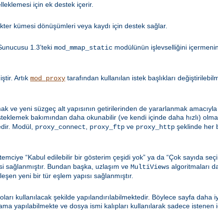
leklemesi için ek destek içerir.
kter kümesi dönüşümleri veya kaydı için destek sağlar.
Sunucusu 1.3’teki
modülünün işlevselliğini içermen
mod_mmap_static
tir. Artık
tarafından kullanılan istek başlıkları değiştirilebi
mod_proxy
k ve yeni süzgeç alt yapısının getirilerinden de yararlanmak amacıyla 
esteklemek bakımından daha okunabilir (ve kendi içinde daha hızlı) olma
dir. Modül,
,
ve
şeklinde her b
proxy_connect
proxy_ftp
proxy_http
emciye “Kabul edilebilir bir gösterim çeşidi yok” ya da “Çok sayıda seçi
si sağlanmıştır. Bundan başka, uzlaşım ve
algoritmaları d
MultiViews
şleşen yeni bir tür eşlem yapısı sağlanmıştır.
loları kullanılacak şekilde yapılandırılabilmektedir. Böylece sayfa daha 
 yapılabilmekte ve dosya ismi kalıpları kullanılarak sadece istenen içe