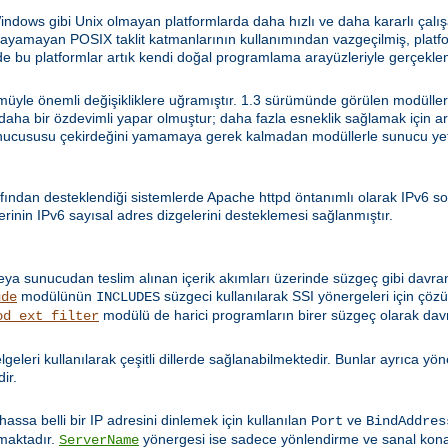
ws gibi Unix olmayan platformlarda daha hızlı ve daha kararlı çalışa
sağlayamayan POSIX taklit katmanlarının kullanımından vazgeçilmiş, pla
 bu platformlar artık kendi doğal programlama arayüzleriyle gerçeklen
yle önemli değişikliklere uğramıştır. 1.3 sürümünde görülen modüllerle 
i daha bir özdevimli yapar olmuştur; daha fazla esneklik sağlamak için a
nucususu çekirdeğini yamamaya gerek kalmadan modüllerle sunucu yetene
fından desteklendiği sistemlerde Apache httpd öntanımlı olarak IPv6 so
rinin IPv6 sayısal adres dizgelerini desteklemesi sağlanmıştır.
eya sunucudan teslim alınan içerik akımları üzerinde süzgeç gibi davra
modülünün
süzgeci kullanılarak SSI yönergeleri için ç
ude
INCLUDES
modülü de harici programların birer süzgeç olarak dav
od_ext_filter
 belgeleri kullanılarak çeşitli dillerde sağlanabilmektedir. Bunlar ayrıca y
dir.
Bilhassa belli bir IP adresini dinlemek için kullanılan
ve
Port
BindAddres
lmaktadır.
yönergesi ise sadece yönlendirme ve sanal kon
ServerName