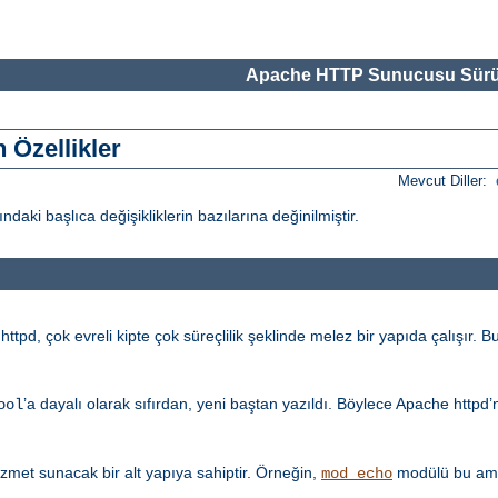
Apache HTTP Sunucusu Sürü
 Özellikler
Mevcut Diller:
i başlıca değişikliklerin bazılarına değinilmiştir.
tpd, çok evreli kipte çok süreçlilik şeklinde melez bir yapıda çalışır. Bu
’a dayalı olarak sıfırdan, yeni baştan yazıldı. Böylece Apache httpd
ool
met sunacak bir alt yapıya sahiptir. Örneğin,
modülü bu amaç
mod_echo