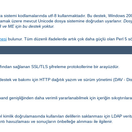
a sistemi kodlamalarında utf-8 kullanmaktadır. Bu destek, Windows 2
sağlamak üzere mevcut Unicode dosya sistemine doğrudan uyarlanır.
Dosy
 ve ME için bu destek yoktur.
nesi
bulunur. Tüm düzenli ifadelerde artık çok daha güçlü olan Perl 5 sö
ından sağlanan SSL/TLS şifreleme protokollerine bir arayüzdür.
n destek ve bakımı için HTTP dağıtık yazım ve sürüm yönetimi (DAV - Dis
d genişliğinden daha verimli yararlanabilmek için içeriğin sıkıştırılar
kimlik doğrulamasında kullanılan delillerin saklanması için LDAP verita
ntı havuzlaması ve sonuçların önbelleğe alınması ile ilgilenir.