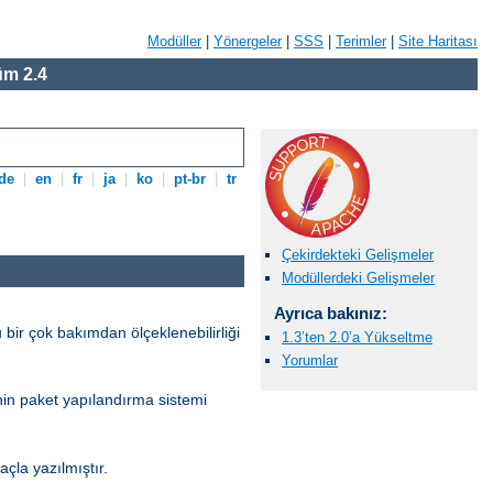
Modüller
|
Yönergeler
|
SSS
|
Terimler
|
Site Haritası
m 2.4
de
|
en
|
fr
|
ja
|
ko
|
pt-br
|
tr
Çekirdekteki Gelişmeler
Modüllerdeki Gelişmeler
Ayrıca bakınız:
 bir çok bakımdan ölçeklenebilirliği
1.3’ten 2.0’a Yükseltme
Yorumlar
’nin paket yapılandırma sistemi
la yazılmıştır.