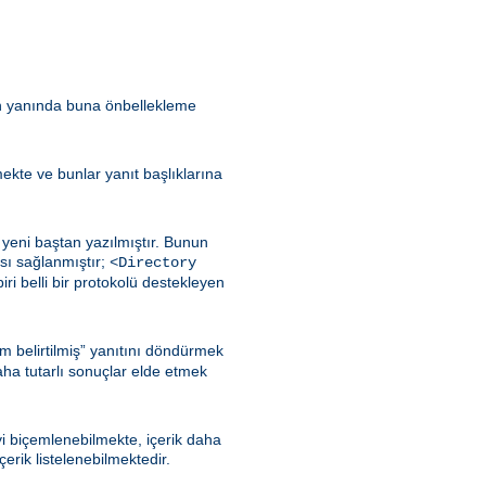
in yanında buna önbellekleme
lmekte ve bunlar yanıt başlıklarına
yeni baştan yazılmıştır. Bunun
sı sağlanmıştır;
<Directory
iri belli bir protokolü destekleyen
m belirtilmiş” yanıtını döndürmek
aha tutarlı sonuçlar elde etmek
iyi biçemlenebilmekte, içerik daha
rik listelenebilmektedir.