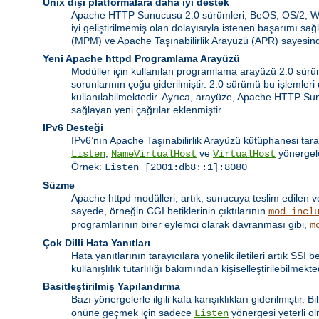
Unix dışı platformalara daha iyi destek
Apache HTTP Sunucusu 2.0 sürümleri, BeOS, OS/2, Windo
iyi geliştirilmemiş olan dolayısıyla istenen başarımı 
(MPM) ve Apache Taşınabilirlik Arayüzü (APR) sayesinde
Yeni Apache httpd Programlama Arayüzü
Modüller için kullanılan programlama arayüzü 2.0 sürümü
sorunlarının çoğu giderilmiştir. 2.0 sürümü bu işlemler
kullanılabilmektedir. Ayrıca, arayüze, Apache HTTP Su
sağlayan yeni çağrılar eklenmiştir.
IPv6 Desteği
IPv6’nın Apache Taşınabilirlik Arayüzü kütüphanesi tara
,
ve
yönergele
Listen
NameVirtualHost
VirtualHost
Örnek:
Listen [2001:db8::1]:8080
Süzme
Apache httpd modülleri, artık, sunucuya teslim edilen v
sayede, örneğin CGI betiklerinin çıktılarının
mod_incl
programlarının birer eylemci olarak davranması gibi,
m
Çok Dilli Hata Yanıtları
Hata yanıtlarının tarayıcılara yönelik iletileri artık SSI
kullanışlılık tutarlılığı bakımından kişiselleştirilebilmekte
Basitleştirilmiş Yapılandırma
Bazı yönergelerle ilgili kafa karışıklıkları giderilmiştir. 
önüne geçmek için sadece
yönergesi yeterli o
Listen