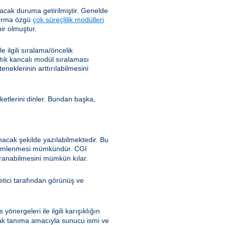
cak duruma getirilmiştir. Genelde
tforma özgü
çok süreçlilik modülleri
ir olmuştur.
ilgili sıralama/öncelik
rtık kancalı modül sıralaması
klerinin arttırılabilmesini
ketlerini dinler. Bundan başka,
nacak şekilde yazılabilmektedir. Bu
özümlenmesi mümkündür. CGI
ranabilmesini mümkün kılar.
önetici tarafından görünüş ve
yönergeleri ile ilgili karışıklığın
s
ak tanıma amacıyla sunucu ismi ve