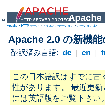
Apach
Apache
>
HTTP サーバ
>
ドキュメンテーション
>
バージョン 2.4
Apache 2.0 の新機
翻訳済み言語:
de
|
en
|
f
この日本語訳はすでに古
性があります。 最近更
には英語版をご覧下さい