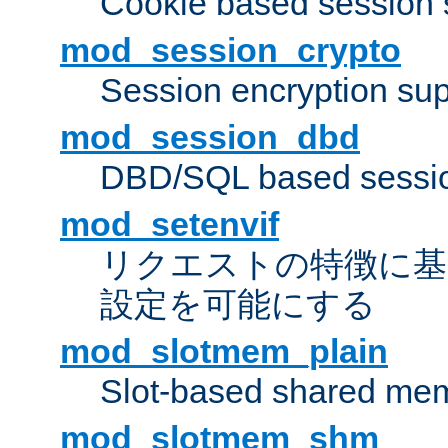
Cookie based session 
mod_session_crypto
Session encryption sup
mod_session_dbd
DBD/SQL based sessio
mod_setenvif
リクエストの特徴に基
設定を可能にする
mod_slotmem_plain
Slot-based shared mem
mod_slotmem_shm