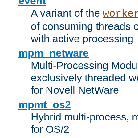
event
A variant of the
worke
of consuming threads o
with active processing
mpm_netware
Multi-Processing Modu
exclusively threaded w
for Novell NetWare
mpmt_os2
Hybrid multi-process,
for OS/2