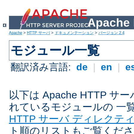
Apach
Apache
>
HTTP サーバ
>
ドキュメンテーション
>
バージョン 2.4
モジュール一覧
翻訳済み言語:
de
|
en
|
e
以下は Apache HTTP
れているモジュールの 一
HTTP サーバ ディレクテ
ト順のリストもご覧くださ