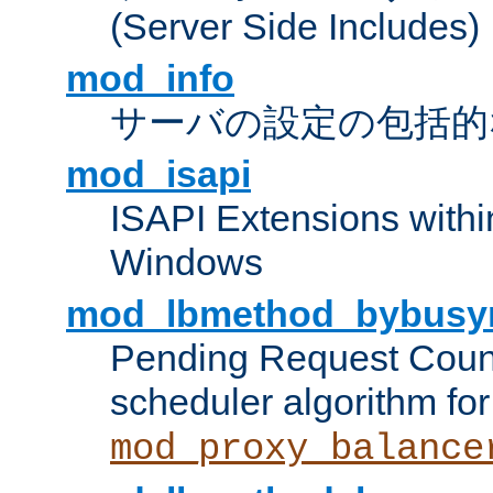
(Server Side Includes)
mod_info
サーバの設定の包括的
mod_isapi
ISAPI Extensions withi
Windows
mod_lbmethod_bybusy
Pending Request Count
scheduler algorithm for
mod_proxy_balance