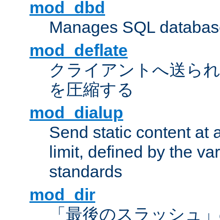
mod_dbd
Manages SQL database
mod_deflate
クライアントへ送ら
を圧縮する
mod_dialup
Send static content at 
limit, defined by the v
standards
mod_dir
「最後のスラッシュ」