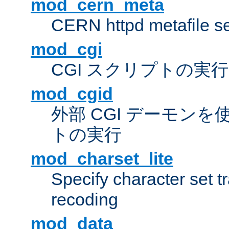
mod_cern_meta
CERN httpd metafile s
mod_cgi
CGI スクリプトの実行
mod_cgid
外部 CGI デーモンを使
トの実行
mod_charset_lite
Specify character set tr
recoding
mod_data