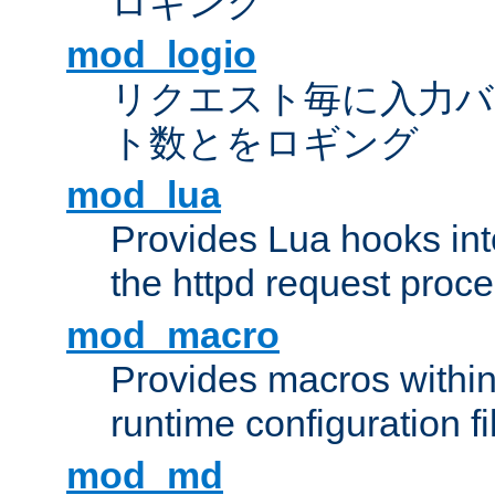
ロギング
mod_logio
リクエスト毎に入力バ
ト数とをロギング
mod_lua
Provides Lua hooks into
the httpd request proc
mod_macro
Provides macros withi
runtime configuration fi
mod_md