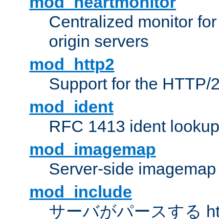
mod_heartmonitor
Centralized monitor fo
origin servers
mod_http2
Support for the HTTP/2
mod_ident
RFC 1413 ident looku
mod_imagemap
Server-side imagemap
mod_include
サーバがパースする ht