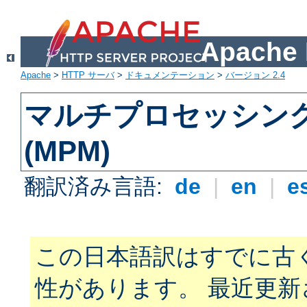
Apach
Apache
>
HTTP サーバ
>
ドキュメンテーション
>
バージョン 2.4
マルチプロセッシン
(MPM)
翻訳済み言語:
de
|
en
|
e
この日本語訳はすでに古
性があります。 最近更