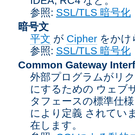
IDEA, RC4 など。
参照:
SSL/TLS 暗号化
暗号文
平文
が
Cipher
をかけ
参照:
SSL/TLS 暗号化
Common Gateway Inter
外部プログラムがリ
にするための ウェブ
タフェースの標準仕様
により定義 されてい
在します。