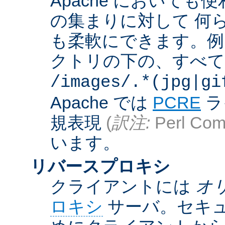
Apache において
の集まりに対して 何
も柔軟にできます。例えば
クトリの下の、すべての .g
/images/.*(jpg|gi
Apache では
PCRE
ラ
規表現
(
訳注:
Perl Comp
います。
リバースプロキシ
クライアントには
オ
ロキシ
サーバ。セキュ