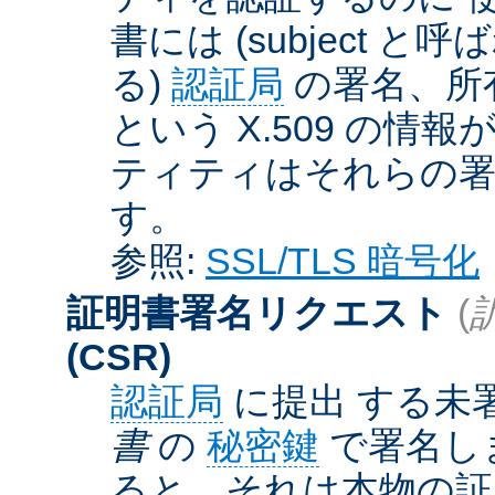
書には (subject と呼
る)
認証局
の署名、所
という X.509 の
ティティはそれらの署
す。
参照:
SSL/TLS 暗号化
証明書署名リクエスト
(
(CSR)
認証局
に提出 する未
書
の
秘密鍵
で署名しま
ると、それは本物の証