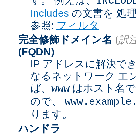
INCLUD
Includes
の文書を 処
参照:
フィルタ
完全修飾ドメイン名
(
訳注
(FQDN)
IP アドレスに解決
なるネットワーク エ
ば、
はホスト名
www
ので、
www.example
ります。
ハンドラ