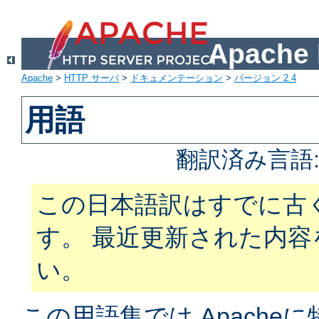
Apach
Apache
>
HTTP サーバ
>
ドキュメンテーション
>
バージョン 2.4
用語
翻訳済み言語
この日本語訳はすでに古
す。 最近更新された内
い。
この用語集では Apach