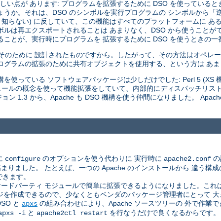
い点が あります: プログラムを拡張するために DSO を使っていると
しょうか。それは、DSO のシンボルを実行プログラムの シンボルから
 知らない) に反していて、この機能はすべてのプラットフォームに あ
ボルは再エクスポートされることは あまりなく、DSO から使うことが
ことが、実行時にプログラムを 拡張するために DSO を使うときの一
はそのために 設計されたものですから。したがって、その方法はオペレー
ログラムの拡張のために共有オブジェクトを使用する、という方は あ
使っている ソフトウェアパッケージは少しだけでした: Perl 5 (XS 機構
 モジュールの概念を使って機能拡張をしていて、内部的にディスパッチリス
 1.3 から、Apache も DSO 機構を使う仲間になりました。 Apac
に
のオプションを使う代わりに 実行時に
の
configure
apache2.conf
した。 たとえば、一つの Apache のインストールから 違う構成のサ
できます。
ドパーティ モジュールで簡単に拡張できるようになりました。これは、A
ジを作成できるので、少なくともベンダのパッケージ管理者にとって 
SO と
の組み合わせにより、Apache ソースツリーの 外で作
apxs
と
を行なうだけで良くなるからです。
apxs -i
apache2ctl restart