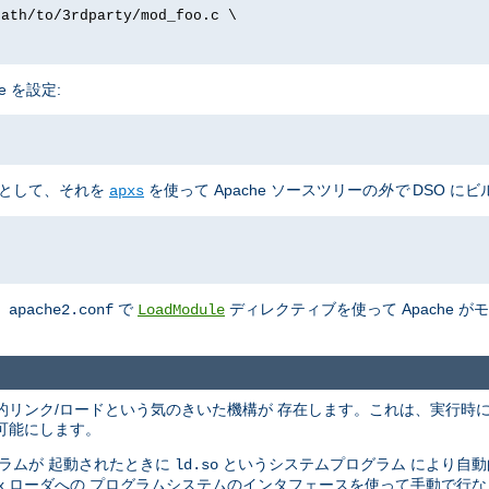
path/to/3rdparty/mod_foo.c \
e を設定:
として、それを
を使って Apache ソースツリーの
外で
DSO にビ
apxs
、
で
ディレクティブを使って Apache 
apache2.conf
LoadModule
の動的リンク/ロードという気のきいた機構が 存在します。これは、実行時
可能にします。
ラムが 起動されたときに
というシステムプログラム により自
ld.so
nix ローダへの プログラムシステムのインタフェースを使って手動で行