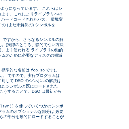
ようになっています。 これらはシ
れます。これによりライブラリへの
ハードコードされたパス、 環境変
 (まだ未解決の) シンボルを
)。 ですから、さらなるシンボルの解
ん。(実際のところ、静的でない方法
)。よく使われる ライブラリの動的
ラムのために必要なディスクの領域
、標準的な名前は
です)。
foo.so
ん。 ですので、実行プログラムは
対して DSO のシンボルの解決は
トされたシンボルと既にロードされた
こうすることで、DSO は最初から
を使っていくつかのシンボ
lsym()
グラムのオプショナルな部分は 必要
れらの部分を動的にロードすることが