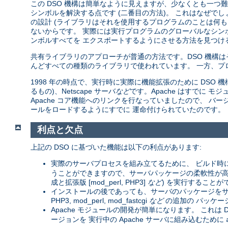
この DSO 機構は簡単なように見えますが、少なくとも一つ難し
シンボルを解決する点です (二番目の方法)。 これはなぜで
の設計 (ライブラリはそれを使用するプログラムのことは何も
ないからです。 実際には実行プログラムのグローバルなシン
ンボルすべてを エクスポートするようにさせる方法を見つける
共有ライブラリのアプローチが普通の方法です。DSO 機構
んどすべての種類のライブラリで使われています。 一方、プ
1998 年の時点で、実行時に実際に機能拡張のために DSO 機構を
るもの)、Netscape サーバ
など
です。Apache はすでに
Apache コア機能へのリンクを行なっていましたので、 バージョン
ールをロードするようにすでに 運命付けられていたのです。
利点と欠点
上記の DSO に基づいた機能は以下の利点があります:
実際のサーバプロセスを組み立てるために、 ビルド時
うことができますので、サーバパッケージの柔軟性が高まりま
成と拡張版 [mod_perl, PHP3]
など
) を実行することが
インストールの後であっても、サーバのパッケージをサー
PHP3, mod_perl, mod_fastcgi
など
の追加の パッケー
Apache モジュールの開発が簡単になります。 これは D
ージョンを 実行中の Apache サーバに組み込むために