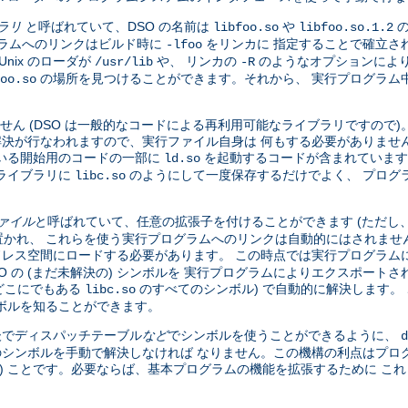
ブラリ
と呼ばれていて、DSO の名前は
や
の
libfoo.so
libfoo.so.1.2
グラムへのリンクはビルド時に
をリンカに 指定することで確立さ
-lfoo
nix のローダが
や、 リンカの
のようなオプションにより
/usr/lib
-R
の場所を見つけることができます。それから、 実行プログラム中の
oo.so
せん (DSO は一般的なコードによる再利用可能なライブラリですので
全な解決が行なわれますので、実行ファイル自身は 何もする必要がありませ
いる開始用のコードの一部に
を起動するコードが含まれています
ld.so
ライブラリに
のようにして一度保存するだけでよく、 プログ
libc.so
ファイル
と呼ばれていて、任意の拡張子を付けることができます (ただし
かれ、 これらを使う実行プログラムへのリンクは自動的にはされませ
ドレス空間にロードする必要があります。 この時点では実行プログラムに
DSO の (まだ未解決の) シンボルを 実行プログラムによりエクスポー
、どこにでもある
のすべてのシンボル) で自動的に解決します。 
libc.so
ボルを知ることができます。
 後でディスパッチテーブル
など
でシンボルを使うことができるように、
d
のシンボルを手動で解決しなければ なりません。この機構の利点はプロ
い) ことです。必要ならば、基本プログラムの機能を拡張するために こ