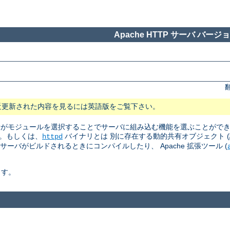
Apache HTTP サーバ バージョン
近更新された内容を見るには英語版をご覧下さい。
 管理者がモジュールを選択することでサーバに組み込む機能を選ぶことがで
。もしくは、
バイナリとは 別に存在する動的共有オブジェクト (訳注: Dyn
httpd
はサーバがビルドされるときにコンパイルしたり、 Apache 拡張ツール (
ます。