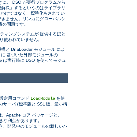
きに、 DSO が実行プログラムから
「逆解決」するというのはライブラリ
るわけではなく、標準化もされてい
できません。リンカにグローバルシ
番の問題です。
ティングシステムが 提供するほと
まり使われていません。
と DnaLoader モジュール によ
トに 基づいた外部モジュールの
he は実行時に DSO を使ってモジュ
設定用コマンド
を使
LoadModule
ーバ (標準版と SSL 版、最小構
pache コア パッケージと、
大きな利点があります。
業でき、開発中のモジュールの新しいバ