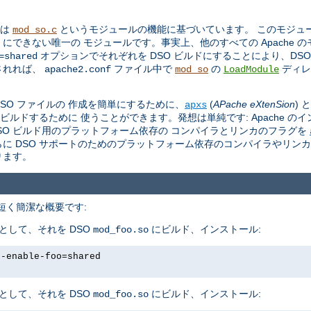
トは
というモジュールの機能に基づいています。 このモジュール 
mod_so.c
O にできない唯一の モジュールです。事実上、他のすべての Apache 
オプションでそれぞれを DSO ビルドにすることにより、DS
=shared
されれば、
ファイル中で
の
ディレ
apache2.conf
mod_so
LoadModule
。
 DSO ファイルの 作成を簡単にするために、
(
APache eXtenSion
)
apxs
をビルドするために 使うことができます。発想は単純です: Apache の
し、DSO ビルド用のプラットフォーム依存の コンパイラとリンカのフラグを
さらに DSO サポートのためのプラットフォーム依存のコンパイラやリン
ります。
、 短く簡潔な概要です:
として、それを DSO
にビルド、インストール:
mod_foo.so
--enable-foo=shared
として、それを DSO
にビルド、インストール:
mod_foo.so