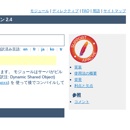
モジュール
|
ディレクティブ
|
FAQ
|
用語
|
サイトマップ
 2.4
翻訳済み言語:
en
|
fr
|
ja
|
ko
|
tr
実装
きます。 モジュールはサーバがビル
使用法の概要
amic Shared Object)
背景
) を 使って後でコンパイルして
apxs
利点と欠点
参照
コメント