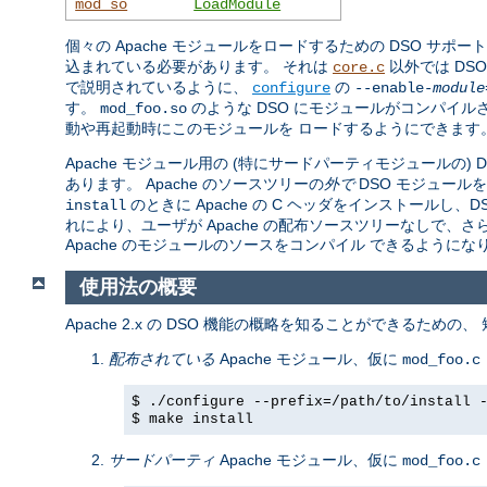
mod_so
LoadModule
個々の Apache モジュールをロードするための DSO サポー
込まれている必要があります。 それは
以外では DS
core.c
で説明されているように、
の
configure
--enable-
module
す。
のような DSO にモジュールがコンパイル
mod_foo.so
動や再起動時にこのモジュールを ロードするようにできます
Apache モジュール用の (特にサードパーティモジュールの)
あります。 Apache のソースツリーの
外で
DSO モジュール
のときに Apache の C ヘッダをインストール
install
れにより、ユーザが Apache の配布ソースツリーなしで、
Apache のモジュールのソースをコンパイル できるようにな
使用法の概要
Apache 2.x の DSO 機能の概略を知ることができるための
配布されている
Apache モジュール、仮に
mod_foo.c
$ ./configure --prefix=/path/to/install 
$ make install
サードパーティ
Apache モジュール、仮に
mod_foo.c