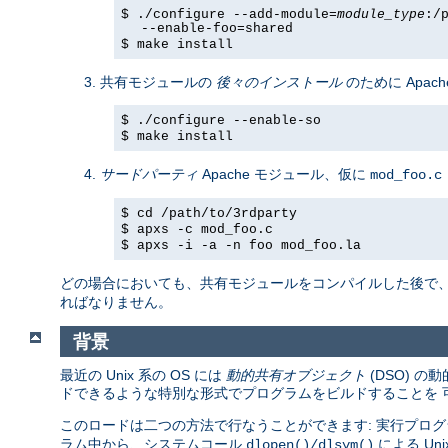
$ ./configure --add-module=
module_type
:/
--enable-foo=shared
$ make install
共有モジュールの
後々のインストール
のために Apach
$ ./configure --enable-so
$ make install
サードパーティ
Apache モジュール、仮に
mod_foo.c
$ cd /path/to/3rdparty
$ apxs -c mod_foo.c
$ apxs -i -a -n foo mod_foo.la
どの場合においても、共有モジュールをコンパイルした後で
ればなりません。
背景
最近の Unix 系の OS には
動的共有オブジェクト
(DSO) 
ドできるような特別な形式でプログラムをビルドすることを 
このロードは二つの方法で行なうことができます: 実行プログ
ラム中から、システムコール
による U
dlopen()/dlsym()