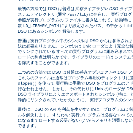
最初の方法では DSO は普通は
共有ライブラリ
や
DSO ライ
ステムディレクトリ (通常
) に存在し、 実行プロ
/usr/lib
参照が実行プログラムの ファイルに書き込まれて、起動時に U
数
により設定されたパス、の中から
LD_LIBRARY_PATH
libf
DSO にあるシンボルで 解決します。
普通は実行プログラム中のシンボルは DSO からは参照されま
決は必要ありません。 シンボルは Unix ローダにより完
でリンクされている すべての実行プログラムに組み込まれて
ロードの利点は明らかです。ライブラリのコードは システム
を節約することができます。
二つめの方法では DSO は普通は
共有オブジェクト
や
DSO 
これらのファイルは通常はプログラム専用のディレクトリに置
を使って 実行時に手動で DSO をプログラムのア
dlopen()
行なわれません。 しかし、その代わりに Unix のローダが 
DSO ライブラリによりエクスポートされたシンボル (特に
静的にリンクされていたかのように、 実行プログラムのシン
最後に、DSO の API を利点を生かすために、プログラムは
ルを解決します。 すなわち: 実行プログラムは必要なすべて
になるまでロードする必要がない (だからメモリも消費しな
できます。