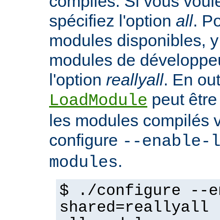
compilés. Si vous voulez
spécifiez l'option
all
. P
modules disponibles, y
modules de développeu
l'option
reallyall
. En out
peut être
LoadModule
les modules compilés vi
configure
--enable-
.
modules
$ ./configure --e
shared=reallyall 