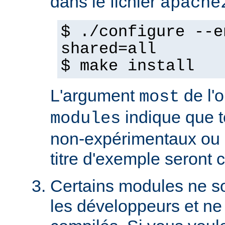
dans le fichier
apache
$ ./configure --e
shared=all
$ make install
L'argument
de l'
most
indique que 
modules
non-expérimentaux ou q
titre d'exemple seront 
Certains modules ne so
les développeurs et ne