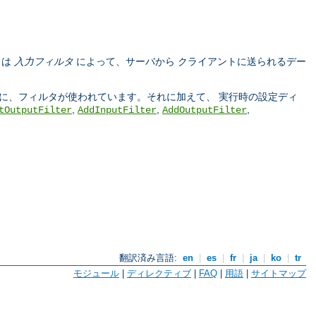
タは
入力フィルタ
によって、サーバから クライアントに送られるデー
う際に、フィルタが使われています。それに加えて、 実行時の設定ディ
,
,
,
tOutputFilter
AddInputFilter
AddOutputFilter
翻訳済み言語:
en
|
es
|
fr
|
ja
|
ko
|
tr
モジュール
|
ディレクティブ
|
FAQ
|
用語
|
サイトマップ