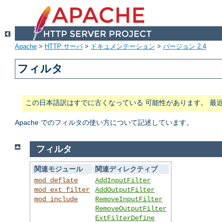
Apache
>
HTTP サーバ
>
ドキュメンテーション
>
バージョン 2.4
フィルタ
この日本語訳はすでに古くなっている 可能性があります。 最
Apache でのフィルタの使い方について記述しています。
フィルタ
関連モジュール
関連ディレクティブ
mod_deflate
AddInputFilter
mod_ext_filter
AddOutputFilter
mod_include
RemoveInputFilter
RemoveOutputFilter
ExtFilterDefine