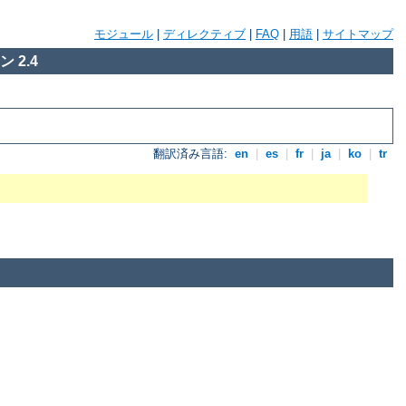
モジュール
|
ディレクティブ
|
FAQ
|
用語
|
サイトマップ
 2.4
翻訳済み言語:
en
|
es
|
fr
|
ja
|
ko
|
tr