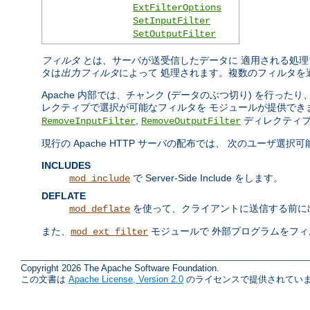
ExtFilterOptions
SetInputFilter
SetOutputFilter
フィルタ
とは、サーバが送受信したデータに 適用される処理
タは
出力フィルタ
によって 処理されます。複数のフィルタを
Apache 内部では、チャンク (データのぶつ切り) を行
レクティブで選択が可能なフィルタを モジュールが提供でき
,
ディレクティブ
RemoveInputFilter
RemoveOutputFilter
現行の Apache HTTP サーバの配布では、 次のユーザ選
INCLUDES
で Server-Side Include をします。
mod_include
DEFLATE
を使って、クライアントに送信する前に
mod_deflate
また、
モジュールで 外部プログラムをフ
mod_ext_filter
Copyright 2026 The Apache Software Foundation.
この文書は
Apache License, Version 2.0
のライセンスで提供されていま