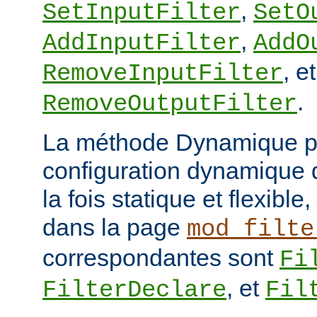
,
SetInputFilter
SetO
,
AddInputFilter
AddO
, et
RemoveInputFilter
.
RemoveOutputFilter
La méthode Dynamique p
configuration dynamique de
la fois statique et flexibl
dans la page
mod_filte
correspondantes sont
Fi
, et
FilterDeclare
Fil