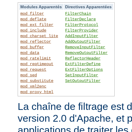
Modules Apparentés
Directives Apparentées
mod_filter
FilterChain
mod_deflate
FilterDeclare
mod_ext_filter
FilterProtocol
mod_include
FilterProvider
mod_charset_lite
AddInputFilter
mod_reflector
AddOutputFilter
mod_buffer
RemoveInputFilter
mod_data
RemoveOutputFilter
mod_ratelimit
ReflectorHeader
mod_reqtimeout
ExtFilterDefine
mod_request
ExtFilterOptions
mod_sed
SetInputFilter
mod_substitute
SetOutputFilter
mod_xml2enc
mod_proxy_html
La chaîne de filtrage est 
version 2.0 d'Apache, et 
applications de traiter le