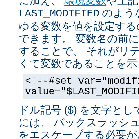
に加え、
環境変数
や上記
のような
LAST_MODIFIED
ゆる変数を値を設定する
できます。 変数名の前にド
することで、 それがリ
くて変数であることを示
<!--#set var="modif
value="$LAST_MODIFI
ドル記号 ($) を文字と
には、 バックスラッシ
をエスケープする必要が