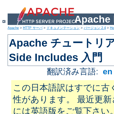
Apach
Apache
>
HTTP サーバ
>
ドキュメンテーション
>
バージョン 2.4
>
H
Apache チュートリアル
Side Includes 入門
翻訳済み言語:
e
この日本語訳はすでに古
性があります。 最近更
には英語版をご覧下さい