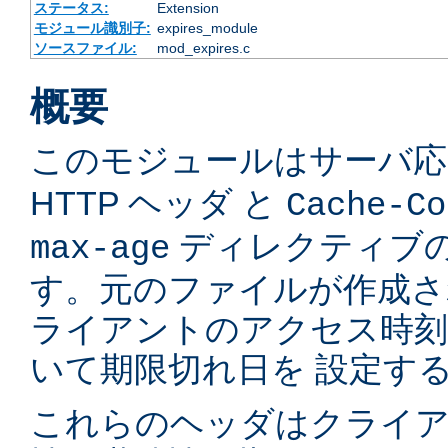
ステータス:
Extension
モジュール識別子:
expires_module
ソースファイル:
mod_expires.c
概要
このモジュールはサーバ
HTTP ヘッダ と
Cache-Co
ディレクティブの
max-age
す。元のファイルが作成さ
ライアントのアクセス時
いて期限切れ日を 設定す
これらのヘッダはクライア