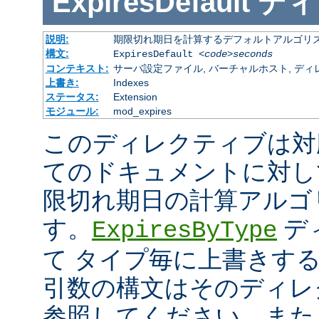
ExpiresDefault
ディ
説明:
期限切れ期日を計算するデフォルトアルゴリ
構文:
ExpiresDefault
<code>seconds
コンテキスト:
サーバ設定ファイル, バーチャルホスト, ディレクトリ
上書き:
Indexes
ステータス:
Extension
モジュール:
mod_expires
このディレクティブは対
てのドキュメントに対し
限切れ期日の計算アルゴ
す。
デ
ExpiresByType
て タイプ毎に上書きす
引数の構文はそのディレ
参照してください。また