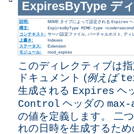
ExpiresByType
デ
説明:
MIME タイプによって設定される
ヘ
Expires
構文:
ExpiresByType
MIME-type
<code>second
コンテキスト:
サーバ設定ファイル, バーチャルホスト, ディレクトリ
上書き:
Indexes
ステータス:
Extension
モジュール:
mod_expires
このディレクティブは指
ドキュメント (
例えば
te
生成される
ヘ
Expires
ヘッダの
Control
max-
の値を定義します。 二
れの日時を生成するため