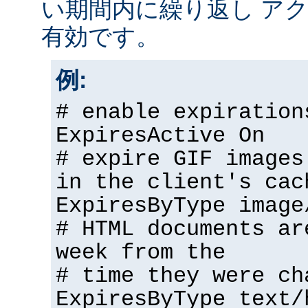
い期間内に繰り返し アク
有効です。
例:
# enable expiration
ExpiresActive On
# expire GIF images
in the client's cac
ExpiresByType image
# HTML documents ar
week from the
# time they were ch
ExpiresByType text/