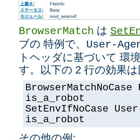
上書き:
FileInfo
ステータス:
Base
モジュール:
mod_setenvif
は
BrowserMatch
SetE
ブの 特例で、
User-Age
トヘッダに基づいて 環
す。以下の 2 行の効果
BrowserMatchNoCase 
is_a_robot
SetEnvIfNoCase User
is_a_robot
その他の例: