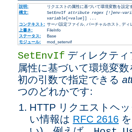
説明:
リクエストの属性に基づいて環境変数を設定
構文:
SetEnvIf
attribute regex [!]env-vari
variable
[=
value
]] ...
コンテキスト:
サーバ設定ファイル, バーチャルホスト, ディレクトリ
上書き:
FileInfo
ステータス:
Base
モジュール:
mod_setenvif
ディレクティ
SetEnvIf
属性に基づいて環境変数
初の引数で指定できる
at
つのどれかです:
HTTP リクエストヘ
い情報は
RFC 2616
を
い)。例えば、
,
Host
U