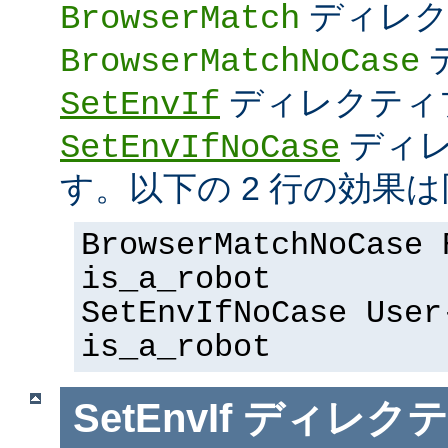
ディレク
BrowserMatch
BrowserMatchNoCase
ディレクティ
SetEnvIf
ディレ
SetEnvIfNoCase
す。以下の 2 行の効果は
BrowserMatchNoCase 
is_a_robot
SetEnvIfNoCase User
is_a_robot
SetEnvIf
ディレクテ