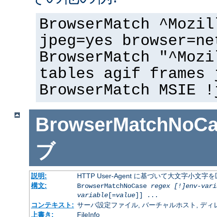
BrowserMatch ^Mozil
jpeg=yes browser=ne
BrowserMatch "^Mozi
tables agif frames 
BrowserMatch MSIE !
BrowserMatchNoCa
ブ
説明:
HTTP User-Agent に基づいて大文字小
構文:
BrowserMatchNoCase
regex [!]env-vari
variable
[=
value
]] ...
コンテキスト:
サーバ設定ファイル, バーチャルホスト, ディレクトリ
上書き:
FileInfo