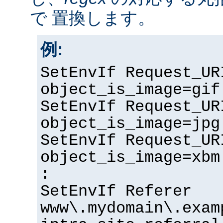
で 置換します。
例:
SetEnvIf Request_UR
object_is_image=gif
SetEnvIf Request_UR
object_is_image=jpg
SetEnvIf Request_UR
object_is_image=xbm
:
SetEnvIf Referer
www\.mydomain\.exam