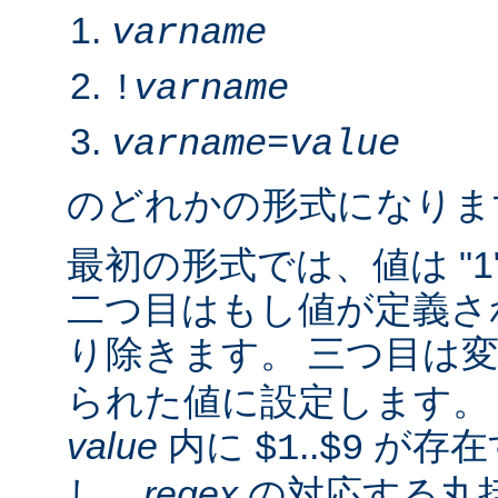
varname
!
varname
varname
=
value
のどれかの形式になりま
最初の形式では、値は "1
二つ目はもし値が定義さ
り除きます。 三つ目は
られた値に設定します。 2.
value
内に
..
が存在
$1
$9
し、
regex
の対応する丸