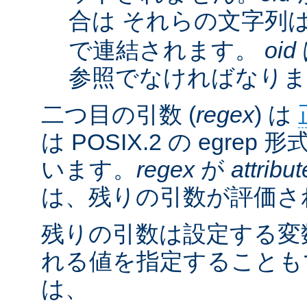
合は それらの文字列
で連結されます。
oid
参照でなければなりま
二つ目の引数 (
regex
) は
は POSIX.2 の egre
います。
regex
が
attribut
は、残りの引数が評価さ
残りの引数は設定する変
れる値を指定することも
は、