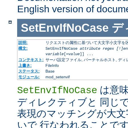
English version of docum
SetEnvIfNoCase
デ
説明:
リクエストの属性に基づいて大文字小文字を
構文:
SetEnvIfNoCase
attribute regex [!]en
variable
[=
value
]] ...
コンテキスト:
サーバ設定ファイル, バーチャルホスト, ディレクトリ
上書き:
FileInfo
ステータス:
Base
モジュール:
mod_setenvif
は意
SetEnvIfNoCase
ディレクティブと 同じ
表現のマッチングが大文
いで 行なわれることです