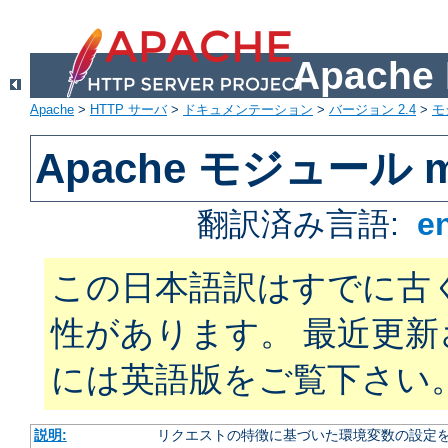
Apach
Apache
>
HTTP サーバ
>
ドキュメンテーション
>
バージョン 2.4
>
モ
Apache モジュール mo
翻訳済み言語:
e
この日本語訳はすでに古
性があります。 最近更
には英語版をご覧下さい
説明:
リクエストの特徴に基づいた環境変数の設定