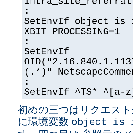
intra_site_referral
:
SetEnvIf object_is_
XBIT_PROCESSING=1
:
SetEnvIf
OID("2.16.840.1.113
(.*)" NetscapeComme
:
SetEnvIf ^TS* ^[a-z
初めの三つはリクエスト
に環境変数
object_is_