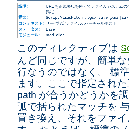
説明:
URL を正規表現を使ってファイルシステムの
指定
構文:
ScriptAliasMatch
regex
file-path
|
dir
コンテキスト:
サーバ設定ファイル, バーチャルホスト
ステータス:
Base
モジュール:
mod_alias
このディレクティブは
S
んど同じですが、簡単な
行なうのではなく、 標
ます。ここで指定された正
path が合うかどうか
弧で括られたマッチを 
置き換え、それをファイ