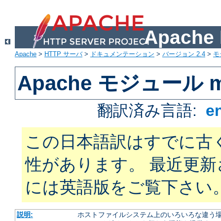
Apach
Apache
>
HTTP サーバ
>
ドキュメンテーション
>
バージョン 2.4
>
モ
Apache モジュール mo
翻訳済み言語:
e
この日本語訳はすでに古
性があります。 最近更
には英語版をご覧下さい
説明:
ホストファイルシステム上のいろいろな違う場