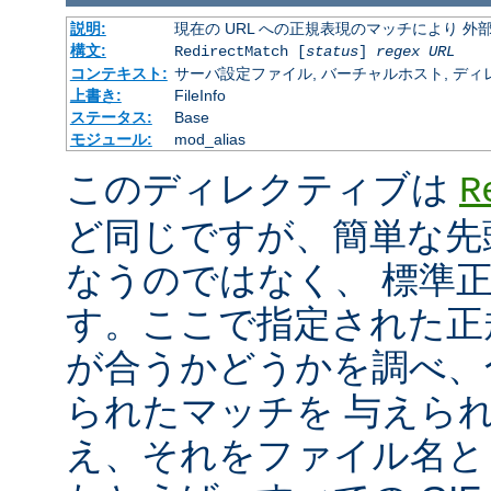
説明:
現在の URL への正規表現のマッチにより 
構文:
RedirectMatch [
status
]
regex
URL
コンテキスト:
サーバ設定ファイル, バーチャルホスト, ディレクトリ
上書き:
FileInfo
ステータス:
Base
モジュール:
mod_alias
このディレクティブは
R
ど同じですが、簡単な先
なうのではなく、 標準
す。ここで指定された正規表
が合うかどうかを調べ、
られたマッチを 与えら
え、それをファイル名と