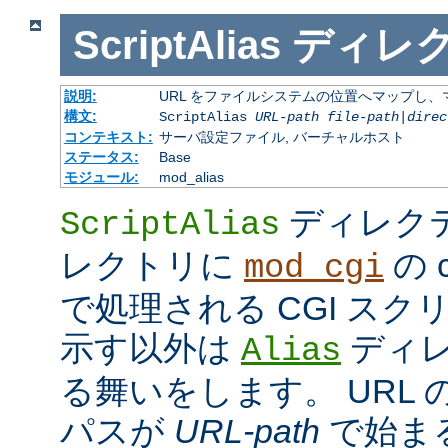
ScriptAlias
ディレ
説明:
URL をファイルシステムの位置へマップし、マ
構文:
ScriptAlias
URL-path
file-path
|
direc
コンテキスト:
サーバ設定ファイル, バーチャルホスト
ステータス:
Base
モジュール:
mod_alias
ディレク
ScriptAlias
レクトリに
の c
mod_cgi
で処理される CGI ス
示す以外は
ディレ
Alias
る舞いをします。 URL の
パスが
URL-path
で始ま