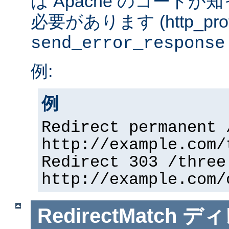
は Apache のコード
必要があります (http_prot
send_error_response
例:
例
Redirect permanent 
http://example.com/
Redirect 303 /three
http://example.com/
RedirectMatch
ディ