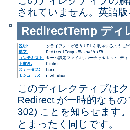
このディレクティブの解
されていません。英語版
RedirectTemp
ディ
説明:
クライアントが違う URL を取得するように
構文:
RedirectTemp
URL-path
URL
コンテキスト:
サーバ設定ファイル, バーチャルホスト, ディレクトリ
上書き:
FileInfo
ステータス:
Base
モジュール:
mod_alias
このディレクティブはク
Redirect が一時的な
302) ことを知らせます
とまったく同じです。