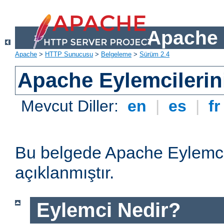
Apache 
Apache
>
HTTP Sunucusu
>
Belgeleme
>
Sürüm 2.4
Apache Eylemcilerin
Mevcut Diller:
en
|
es
|
f
Bu belgede Apache Eylemcil
açıklanmıştır.
Eylemci Nedir?