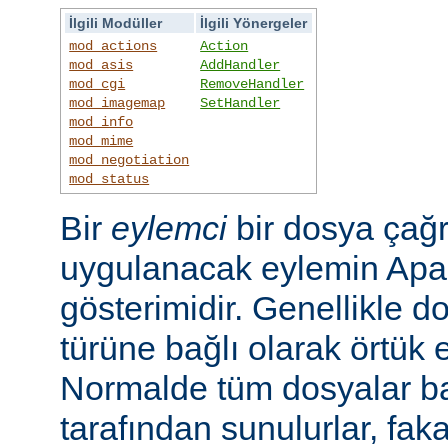
İlgili Modüller
İlgili Yönergeler
mod_actions
Action
mod_asis
AddHandler
mod_cgi
RemoveHandler
mod_imagemap
SetHandler
mod_info
mod_mime
mod_negotiation
mod_status
Bir
eylemci
bir dosya çağr
uygulanacak eylemin Apac
gösterimidir. Genellikle d
türüne bağlı olarak örtük e
Normalde tüm dosyalar b
tarafından sunulurlar, faka