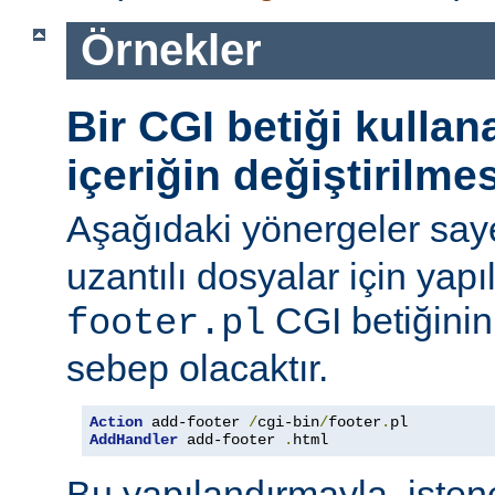
Örnekler
Bir CGI betiği kulla
içeriğin değiştirilmes
Aşağıdaki yönergeler say
uzantılı dosyalar için yapı
CGI betiğinini
footer.pl
sebep olacaktır.
Action
 add-footer 
/
cgi-bin
/
footer
.
AddHandler
 add-footer 
.
html
Bu yapılandırmayla, iste