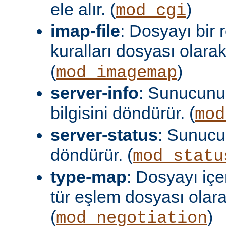
ele alır. (
)
mod_cgi
imap-file
: Dosyayı bir
kuralları dosyası olara
(
)
mod_imagemap
server-info
: Sunucunu
bilgisini döndürür. (
mod
server-status
: Sunuc
döndürür. (
mod_statu
type-map
: Dosyayı içer
tür eşlem dosyası olar
(
)
mod_negotiation