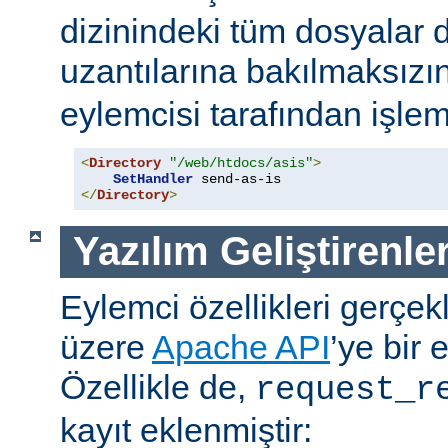
dizinindeki tüm dosyalar 
uzantılarına bakılmaksızı
eylemcisi tarafından işlem
<
Directory
"/web/htdocs/asis"
>
SetHandler
</
Directory
>
Yazılım Geliştirenler
Eylemci özellikleri gerçek
üzere
Apache API
’ye bir 
Özellikle de,
request_r
kayıt eklenmiştir: