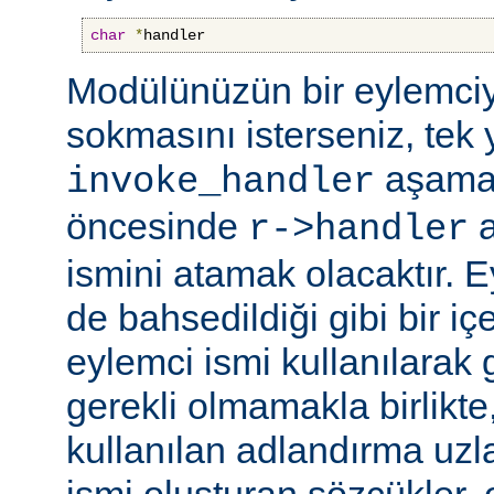
char
*
handler
Modülünüzün bir eylemciy
sokmasını isterseniz, tek 
aşama
invoke_handler
öncesinde
a
r->handler
ismini atamak olacaktır. 
de bahsedildiği gibi bir içe
eylemci ismi kullanılarak 
gerekli olmamakla birlikte,
kullanılan adlandırma uzl
ismi oluşturan sözcükler, 