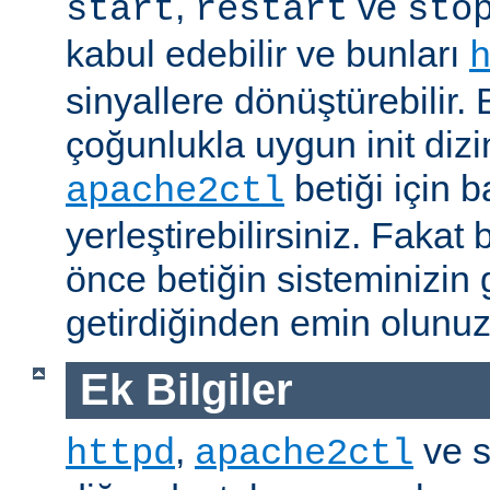
,
ve
start
restart
sto
kabul edebilir ve bunları
sinyallere dönüştürebilir
çoğunlukla uygun init dizi
betiği için b
apache2ctl
yerleştirebilirsiniz. Fak
önce betiğin sisteminizin 
getirdiğinden emin olunuz
Ek Bilgiler
,
ve s
httpd
apache2ctl