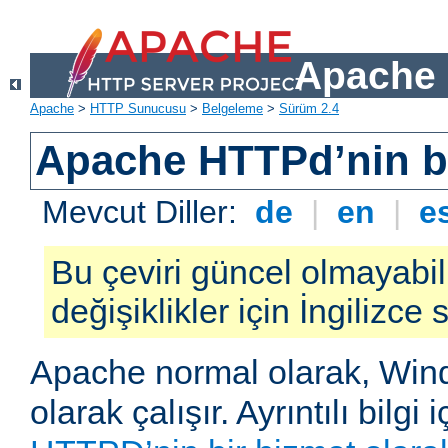
Apache 
Apache
>
HTTP Sunucusu
>
Belgeleme
>
Sürüm 2.4
Apache HTTPd’nin ba
Mevcut Diller:
de
|
en
|
e
Bu çeviri güncel olmayabil
değişiklikler için İngilizce
Apache normal olarak, Wind
olarak çalışır. Ayrıntılı bilgi 