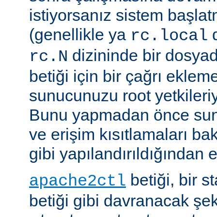
istiyorsanız sistem başlat
(genellikle ya
d
rc.local
dizininde bir dosyad
rc.N
betiği için bir çağrı eklem
sunucunuzu root yetkileriy
Bunu yapmadan önce sun
ve erişim kısıtlamaları ba
gibi yapılandırıldığından 
betiği, bir s
apache2ctl
betiği gibi davranacak şek