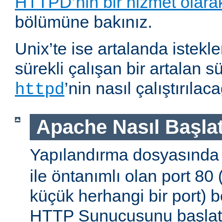
HTTPD’nin bir hizmet olarak 
bölümüne bakınız.
Unix’te ise artalanda istekl
sürekli çalışan bir artalan s
’nin nasıl çalıştırıla
httpd
Apache Nasıl Başlat
Yapılandırma dosyasınd
ile öntanımlı olan port 80
küçük herhangi bir port) b
HTTP Sunucusunu başlatm