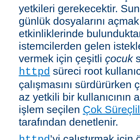
yetkileri gerekecektir. Sun
günlük dosyalarını açmak g
etkinliklerinde bulundukt
istemcilerden gelen istekl
vermek için çeşitli
çocuk
s
süreci root kullanıc
httpd
çalışmasını sürdürürken 
az yetkili bir kullanıcının 
işlem seçilen
Çok Süreçli
tarafından denetlenir.
’yi çalıştırmak için
httpd