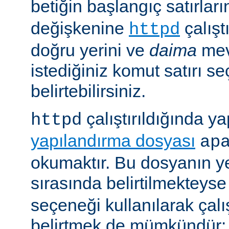
betiğin başlangıç satırlar
değişkenine
çalışt
httpd
doğru yerini ve
daima
mev
istediğiniz komut satırı se
belirtebilirsiniz.
çalıştırıldığında yap
httpd
yapılandırma dosyası
ap
okumaktır. Bu dosyanın y
sırasında belirtilmekteys
seçeneği kullanılarak çalı
belirtmek de mümkündür: