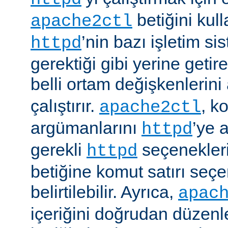
betiğini kull
apache2ctl
’nin bazı işletim si
httpd
gerektiği gibi yerine getir
belli ortam değişkenlerini
çalıştırır.
, k
apache2ctl
argümanlarını
’ye 
httpd
gerekli
seçenekler
httpd
betiğine komut satırı seçe
belirtilebilir. Ayrıca,
apac
içeriğini doğrudan düzenl