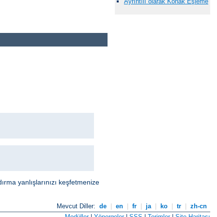
Ayrıntılı olarak Konak Eşleme
dırma yanlışlarınızı keşfetmenize
Mevcut Diller:
de
|
en
|
fr
|
ja
|
ko
|
tr
|
zh-cn
Modüller
|
Yönergeler
|
SSS
|
Terimler
|
Site Haritası