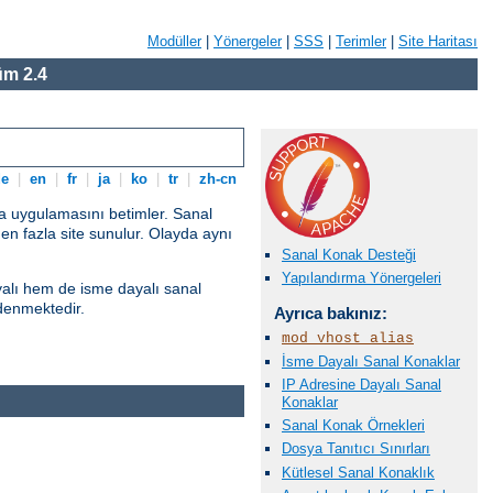
Modüller
|
Yönergeler
|
SSS
|
Terimler
|
Site Haritası
m 2.4
de
|
en
|
fr
|
ja
|
ko
|
tr
|
zh-cn
ma uygulamasını betimler. Sanal
rden fazla site sunulur. Olayda aynı
Sanal Konak Desteği
Yapılandırma Yönergeleri
yalı hem de isme dayalı sanal
denmektedir.
Ayrıca bakınız:
mod_vhost_alias
İsme Dayalı Sanal Konaklar
IP Adresine Dayalı Sanal
Konaklar
Sanal Konak Örnekleri
Dosya Tanıtıcı Sınırları
Kütlesel Sanal Konaklık