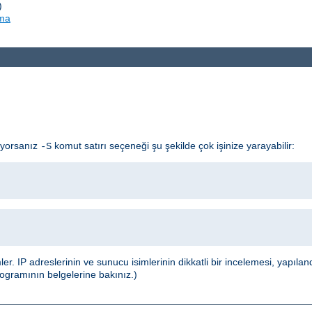
)
rma
ıyorsanız
komut satırı seçeneği şu şekilde çok işinize yarayabilir:
-S
IP adreslerinin ve sunucu isimlerinin dikkatli bir incelemesi, yapılan
ogramının belgelerine bakınız.)