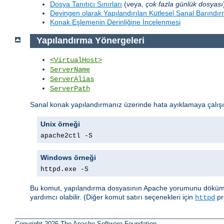
Dosya Tanıtıcı Sınırları
(veya,
çok fazla günlük dosyası
Devingen olarak Yapılandırılan Kütlesel Sanal Barındı
Konak Eşlemenin Derinliğine İncelenmesi
Yapılandırma Yönergeleri
<VirtualHost>
ServerName
ServerAlias
ServerPath
Sanal konak yapılandırmanız üzerinde hata ayıklamaya çalış
Unix örneği
apache2ctl -S
Windows örneği
httpd.exe -S
Bu komut, yapılandırma dosyasının Apache yorumunu dökümler. 
yardımcı olabilir. (Diğer komut satırı seçenekleri için
pr
httpd
Copyright 2026 The Apache Software Foundation.