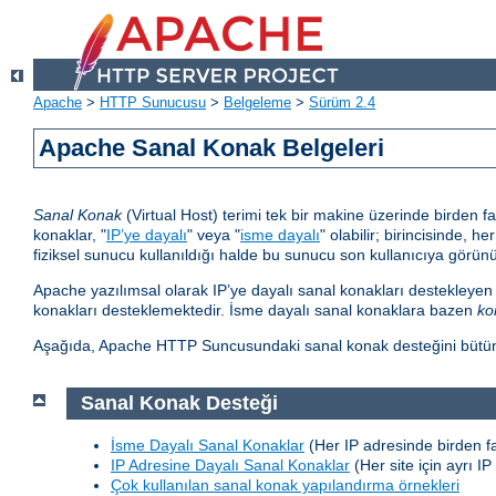
Apache
>
HTTP Sunucusu
>
Belgeleme
>
Sürüm 2.4
Apache Sanal Konak Belgeleri
Sanal Konak
(Virtual Host) terimi tek bir makine üzerinde birden 
konaklar, "
IP’ye dayalı
" veya "
isme dayalı
" olabilir; birincisinde, 
fiziksel sunucu kullanıldığı halde bu sunucu son kullanıcıya görünür
Apache yazılımsal olarak IP’ye dayalı sanal konakları destekleyen
konakları desteklemektedir. İsme dayalı sanal konaklara bazen
ko
Aşağıda, Apache HTTP Suncusundaki sanal konak desteğini bütün ayrı
Sanal Konak Desteği
İsme Dayalı Sanal Konaklar
(Her IP adresinde birden fa
IP Adresine Dayalı Sanal Konaklar
(Her site için ayrı IP
Çok kullanılan sanal konak yapılandırma örnekleri