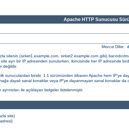
Apache HTTP Sunucusu Sürü
Mevcut Diller:
fazla sitenin (sirket1.example.com, sirket2.example.com gibi) barındırıl
her site ayrı bir IP adresinden sunulurken, ikincisinde her IP adresinde bi
 değildir.
 ilk sunuculardan biridir. 1.1 sürümünden itibaren Apache hem IP’ye da
nağa dayalı
sanal konaklar veya
IP’ye dayanmayan
sanal konaklar da 
ntıları ile açıklayan belgeler listelenmiştir.
zla site)
 adresi)