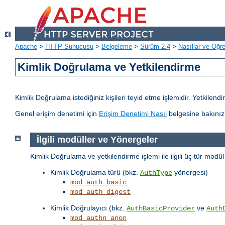
Apache
>
HTTP Sunucusu
>
Belgeleme
>
Sürüm 2.4
>
Nasıllar ve Öğret
Kimlik Doğrulama ve Yetkilendirme
Kimlik Doğrulama istediğiniz kişileri teyid etme işlemidir. Yetkilen
Genel erişim denetimi için
Erişim Denetimi Nasıl
belgesine bakınız
İlgili modüller ve Yönergeler
Kimlik Doğrulama ve yetkilendirme işlemi ile ilgili üç tür modü
Kimlik Doğrulama türü (bkz.
yönergesi)
AuthType
mod_auth_basic
mod_auth_digest
Kimlik Doğrulayıcı (bkz.
ve
AuthBasicProvider
Auth
mod_authn_anon