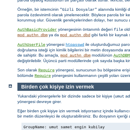
Örneğin, bir istemcinin
alanında kimliği 
"Gizli Dosyalar"
parola özdevinimli olarak yinelenecektir. Böylece parola bir 
korunmuş olur. Güvenlik gerekçelerinden dolayı, her sunucu ad
yönergesinin öntanımlı değeri
old
AuthBasicProvider
file
ya da
gibi farklı bir kayna
mod_authn_dbm
mod_authn_dbd
yönergesi
ile oluşturduğumuz parola 
AuthUserFile
htpasswd
doğrulama isteği için kimlik bilgilerini bir metin dosyasında a
de sahiptir. Bu amaçla,
modülünün
mod_authn_dbm
AuthDBM
değiştirilebilir. Üçüncü parti modüllerinde çok sayıda başka k
Son olarak
yönergesi, sunucunun bu bölgesine erişimin
Require
bölümde
yönergesini kullanmanın çeşitli yoları üzer
Require
Birden çok kişiye izin vermek
Yukarıdaki yönergelerle bir dizinde sadece bir kişiye (
adl
umut
yönergesi devreye girer.
Eğer birden çok kişiye izin vermek istiyorsanız içinde kullanı
bir metin düzenleyici ile oluşturabilirsiniz. Bu dosyanın içeriği
GroupName: umut samet engin kubilay