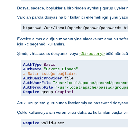
Dosya, sadece, boşluklarla birbirinden ayrılmış gurup üyelerini
Varolan parola dosyasına bir kullanıcı eklemek için şunu yazı
htpasswd /usr/local/apache/passwd/passwords b
Evvelce almış olduğunuz yanıtı yine alacaksınız ama bu sefer 
için
seçeneği kullanılır).
-c
Şimdi,
dosyanızı veya
bölümünüzü a
.htaccess
<Directory>
AuthType
Basic
AuthName
"Davete Binaen"
# Satır isteğe bağlıdır:
AuthBasicProvider
AuthUserFile
"/usr/local/apache/passwd/passwo
AuthGroupFile
"/usr/local/apache/passwd/group
Require
 group 
Grupismi
Artık,
gurubunda listelenmiş ve
dosyasınd
Grupismi
password
Çoklu kullanıcıya izin veren biraz daha az kullanılan başka bi
Require
 valid-user