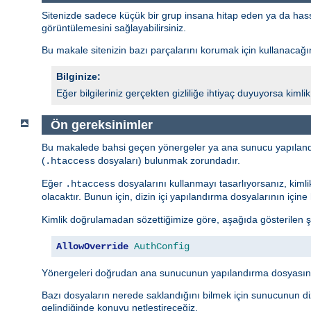
Sitenizde sadece küçük bir grup insana hitap eden ya da hassas 
görüntülemesini sağlayabilirsiniz.
Bu makale sitenizin bazı parçalarını korumak için kullanacağını
Bilginize:
Eğer bilgileriniz gerçekten gizliliğe ihtiyaç duyuyorsa kim
Ön gereksinimler
Bu makalede bahsi geçen yönergeler ya ana sunucu yapıland
(
dosyaları) bulunmak zorundadır.
.htaccess
Eğer
dosyalarını kullanmayı tasarlıyorsanız, kiml
.htaccess
olacaktır. Bunun için, dizin içi yapılandırma dosyalarının içi
Kimlik doğrulamadan sözettiğimize göre, aşağıda gösterilen ş
AllowOverride
AuthConfig
Yönergeleri doğrudan ana sunucunun yapılandırma dosyasına
Bazı dosyaların nerede saklandığını bilmek için sunucunun diz
gelindiğinde konuyu netleştireceğiz.