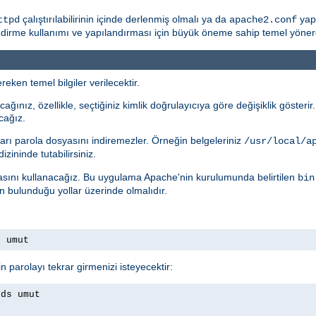
çalıştırılabilirinin içinde derlenmiş olmalı ya da
yapı
ttpd
apache2.conf
rme kullanımı ve yapılandırması için büyük öneme sahip temel yönergele
eken temel bilgiler verilecektir.
ağınız, özellikle, seçtiğiniz kimlik doğrulayıcıya göre değişiklik gösteri
cağız.
arı parola dosyasını indiremezler. Örneğin belgeleriniz
/usr/local/a
izininde tutabilirsiniz.
ını kullanacağız. Bu uygulama Apache'nin kurulumunda belirtilen
bin
ın bulunduğu yollar üzerinde olmalıdır.
s umut
n parolayı tekrar girmenizi isteyecektir:
rds umut