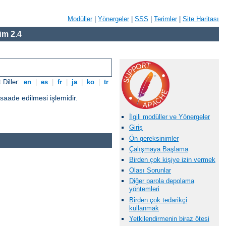
Modüller
|
Yönergeler
|
SSS
|
Terimler
|
Site Haritası
m 2.4
 Diller:
en
|
es
|
fr
|
ja
|
ko
|
tr
üsaade edilmesi işlemidir.
İlgili modüller ve Yönergeler
Giriş
Ön gereksinimler
Çalışmaya Başlama
Birden çok kişiye izin vermek
Olası Sorunlar
Diğer parola depolama
yöntemleri
Birden çok tedarikçi
kullanmak
Yetkilendirmenin biraz ötesi