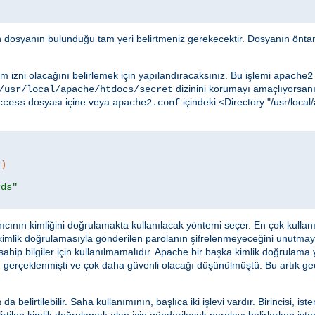
in dosyanın bulunduğu tam yeri belirtmeniz gerekecektir. Dosyanın öntan
m izni olacağını belirlemek için yapılandıracaksınız. Bu işlemi
apache2
dizinini korumayı amaçlıyorsanız
/usr/local/apache/htdocs/secret
dosyası içine veya
içindeki <Directory "/usr/loc
ccess
apache2.conf
r)
rds"
ıcının kimliğini doğrulamakta kullanılacak yöntemi seçer. En çok kulla
 kimlik doğrulamasıyla gönderilen parolanın şifrelenmeyeceğini unutma
ahip bilgiler için kullanılmamalıdır. Apache bir başka kimlik doğrulama
 gerçeklenmişti ve çok daha güvenli olacağı düşünülmüştü. Bu artık geçer
a
da belirtilebilir. Saha kullanımının, başlıca iki işlevi vardır. Birincisi, ist
rtilen kimlik doğrulamalı alan için gönderilecek parolayı belirlerken istem