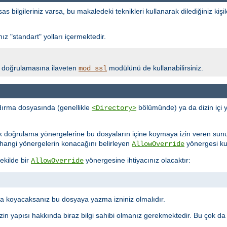
bilgileriniz varsa, bu makaledeki teknikleri kullanarak dilediğiniz kişil
z "standart" yolları içermektedir.
lik doğrulamasına ilaveten
modülünü de kullanabilirsiniz.
mod_ssl
ırma dosyasında (genellikle
bölümünde) ya da dizin içi 
<Directory>
ik doğrulama yönergelerine bu dosyaların içine koymaya izin veren sun
ne hangi yönergelerin konacağını belirleyen
yönergesi kull
AllowOverride
ekilde bir
yönergesine ihtiyacınız olacaktır:
AllowOverride
 koyacaksanız bu dosyaya yazma izniniz olmalıdır.
in yapısı hakkında biraz bilgi sahibi olmanız gerekmektedir. Bu çok da