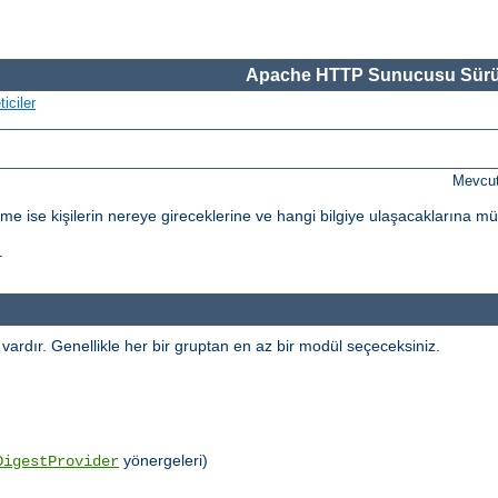
Apache HTTP Sunucusu Sürü
iciler
Mevcut
dirme ise kişilerin nereye gireceklerine ve hangi bilgiye ulaşacaklarına m
.
l vardır. Genellikle her bir gruptan en az bir modül seçeceksiniz.
yönergeleri)
DigestProvider