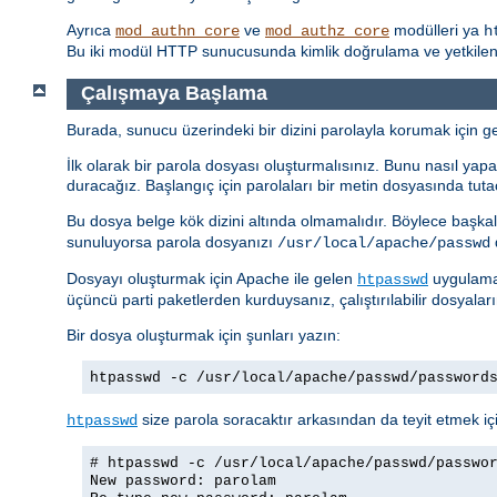
Ayrıca
ve
modülleri ya
mod_authn_core
mod_authz_core
h
Bu iki modül HTTP sunucusunda kimlik doğrulama ve yetkilendi
Çalışmaya Başlama
Burada, sunucu üzerindeki bir dizini parolayla korumak için ger
İlk olarak bir parola dosyası oluşturmalısınız. Bunu nasıl yapac
duracağız. Başlangıç için parolaları bir metin dosyasında tuta
Bu dosya belge kök dizini altında olmamalıdır. Böylece başkal
sunuluyorsa parola dosyanızı
d
/usr/local/apache/passwd
Dosyayı oluşturmak için Apache ile gelen
uygulamas
htpasswd
üçüncü parti paketlerden kurduysanız, çalıştırılabilir dosyalar
Bir dosya oluşturmak için şunları yazın:
htpasswd -c /usr/local/apache/passwd/password
size parola soracaktır arkasından da teyit etmek içi
htpasswd
# htpasswd -c /usr/local/apache/passwd/passwo
New password: parolam