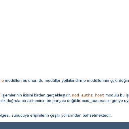
modülleri bulunur. Bu modüller yetkilendirme modüllerinin çekirdeğin
re
lemlerinin ikisini birden gerçekleştirir.
modülü bu işl
mod_authz_host
imlik doğrulama sisteminin bir parçası değildir.
ile geriye u
mod_access
lgesi, sunucuya erişimlerin çeşitli yollarından bahsetmektedir.