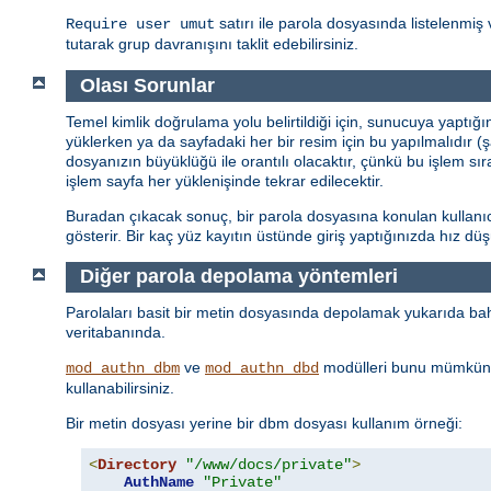
satırı ile parola dosyasında listelenmiş 
Require user umut
tutarak grup davranışını taklit edebilirsiniz.
Olası Sorunlar
Temel kimlik doğrulama yolu belirtildiği için, sunucuya yaptığ
yüklerken ya da sayfadaki her bir resim için bu yapılmalıdır (
dosyanızın büyüklüğü ile orantılı olacaktır, çünkü bu işlem sı
işlem sayfa her yüklenişinde tekrar edilecektir.
Buradan çıkacak sonuç, bir parola dosyasına konulan kullanıcı 
gösterir. Bir kaç yüz kayıtın üstünde giriş yaptığınızda hız d
Diğer parola depolama yöntemleri
Parolaları basit bir metin dosyasında depolamak yukarıda bahs
veritabanında.
ve
modülleri bunu mümkün 
mod_authn_dbm
mod_authn_dbd
kullanabilirsiniz.
Bir metin dosyası yerine bir dbm dosyası kullanım örneği:
<
Directory
"/www/docs/private"
>
AuthName
"Private"