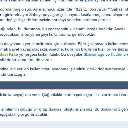
doğrulanmış olsun. Aynı sunucu üzerinde
Sahası ol
"Gizli Dosyalar"
kere girilerek aynı Sahayı paylaşan çok sayıda kısıtlanmış alana ulaşırk
ı değiştirilişinde istemcinin parolayı yeniden sorması gerekir.
uğundan, bu durumda, bu yönergenin kullanımı isteğe bağlıdır. Ancak, 
k seçecekseniz bu yönergeyi kullanmanız gerekecektir.
dosyasının yerini belirtmek için kullanılır. Eğer çok sayıda kullanıcınız 
ramak gayet yavaş olacaktır. Apache, kullanıcı bilgilerini hızlı bir verit
yönergesi kullanılabilir. Bu dosyalar
ve
pro
UserFile
dbmmanage
htdbm
imlik doğrulama türü de vardır.
e izin verilen kullanıcıları ayarlama işleminin kimlik doğrulamasıyla ilg
inde duracağız.
ı kullanıcıya) izin verir. Çoğunlukla birden çok kişiye izin verilmesi ist
cı isimlerinin olduğu bir grup dosyası oluşturmalısınız. Bu dosyanın biçe
 aşağıdaki gibi görünecektir: