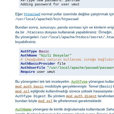
Re-type new password: parolam
Adding password for user umut
Eğer
normal yollar üzerinde değilse çalıştırmak iç
htpasswd
/usr/local/apache2/bin/htpasswd
Bundan sonra, sunucuyu, parola sorması için ve kimlerin erişi
da bir
dosyası kullanarak yapabilirsiniz. Örneğin,
.htaccess
Bu yönergeleri
/usr/local/apache/htdocs/secret/.hta
koyabilirsiniz.
AuthType
Basic
AuthName
"Gizli Dosyalar"
# (Aşağıdaki satırın kullanımı isteğe bağlıdı
AuthBasicProvider
AuthUserFile
"/usr/local/apache/passwd/passwo
Require
 user umut
Bu yönergeleri tek tek inceleyelim.
yönergesi kullan
AuthType
modülüyle gerçeklenmiştir. Temel (
)
mod_auth_basic
Basic
eşliğinde kullanılmadığı sürece yüksek hassasiyete s
mod_ssl
. Bu yöntem
tarafından
AuthType Digest
mod_auth_digest
bundan böyle
ile şifrelenmesi gerekmektedir.
mod_ssl
yönergesi ile kimlik doğrulamada kullanılacak
Sah
AuthName
parola diyalog kutusunun bir parçası olarak sunar. İkincisi, beli