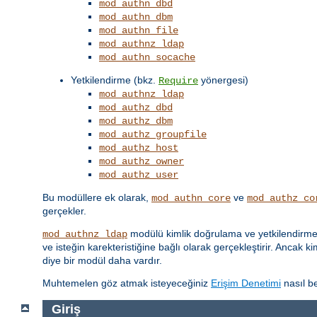
mod_authn_dbd
mod_authn_dbm
mod_authn_file
mod_authnz_ldap
mod_authn_socache
Yetkilendirme (bkz.
yönergesi)
Require
mod_authnz_ldap
mod_authz_dbd
mod_authz_dbm
mod_authz_groupfile
mod_authz_host
mod_authz_owner
mod_authz_user
Bu modüllere ek olarak,
ve
mod_authn_core
mod_authz_co
gerçekler.
modülü kimlik doğrulama ve yetkilendirme iş
mod_authnz_ldap
ve isteğin karekteristiğine bağlı olarak gerçekleştirir. Ancak k
diye bir modül daha vardır.
Muhtemelen göz atmak isteyeceğiniz
Erişim Denetimi
nasıl be
Giriş