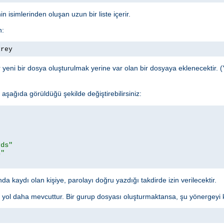
n isimlerinden oluşan uzun bir liste içerir.
n:
irey
yeni bir dosya oluşturulmak yerine var olan bir dosyaya eklenecektir. (
şağıda görüldüğü şekilde değiştirebilirsiniz:
rds"
s"
a kaydı olan kişiye, parolayı doğru yazdığı takdirde izin verilecektir.
r yol daha mevcuttur. Bir gurup dosyası oluşturmaktansa, şu yönergeyi ku