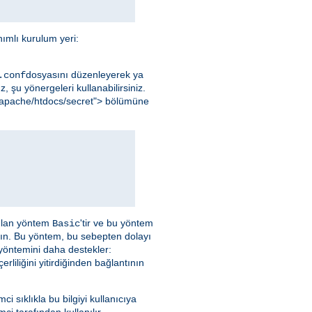
ımlı kurulum yeri:
dosyasını düzenleyerek ya
.conf
, şu yönergeleri kullanabilirsiniz.
al/apache/htdocs/secret"> bölümüne
nılan yöntem
'tir ve bu yöntem
Basic
yın. Bu yöntem, bu sebepten dolayı
 yöntemini daha destekler:
liliğini yitirdiğinden bağlantının
emci sıklıkla bu bilgiyi kullanıcıya
ci tarafından kullanılır.