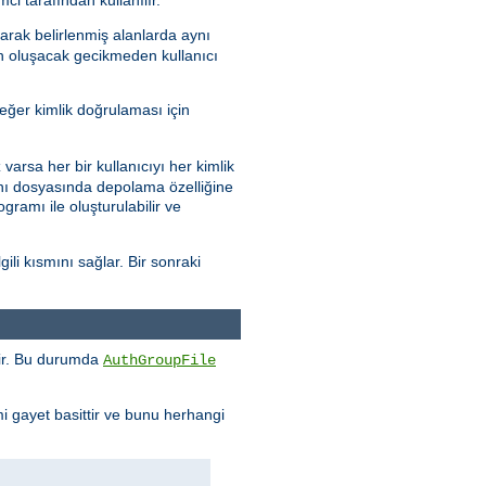
arak belirlenmiş alanlarda aynı
en oluşacak gecikmeden kullanıcı
eğer kimlik doğrulaması için
varsa her bir kullanıcıyı her kimlik
abanı dosyasında depolama özelliğine
gramı ile oluşturulabilir ve
ili kısmını sağlar. Bir sonraki
enir. Bu durumda
AuthGroupFile
mi gayet basittir ve bunu herhangi