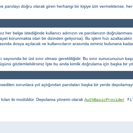
ve parolayı doğru olarak giren herhangi bir kişiye izin vermektense, her 
ınız her belge istediğinde kullanıcı adınızın ve parolanızın doğrulanması
şayet korunmakta olan bir dizinden geliyorsa). Bu işlem hızı azaltacaktı
rasında dosya açılacak ve kullanıcıların arasında isminiz bulunana kadar
sayısında bir üst sınır olması gerekliliğidir. Bu sınır sunucunuzun başa
üşüşünü gözlemlebilirsiniz İşte bu anda kimlik doğrulama için başka bir
edilen sorunlara yol açtığından parolaları başka bir yerde depolamayı 
kılan iki modüldür. Depolama yönemi olarak
AuthBasicProvider
fi