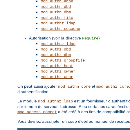
mod_authn_anon
mod_authn_dbd
mod_authn_dbm
mod_authn_file
mod_authnz_ldap
mod_authn_socache
Autorisation (voir la directive
)
Require
mod_authnz_ldap
mod_authz_dbd
mod_authz_dbm
mod_authz_groupfile
mod_authz_host
mod_authz_owner
mod_authz_user
On peut aussi ajouter
et
mod_authn_core
mod_authz_core
d'authentification.
Le module
est un fournisseur d'authentifi
mod_authnz_ldap
sur le nom du serveur, l'adresse IP ou certaines caractéristiq
a été créé à des fins de compatibilité
mod_access_compat
Vous devriez aussi jeter un coup d'oeil au manuel de recette