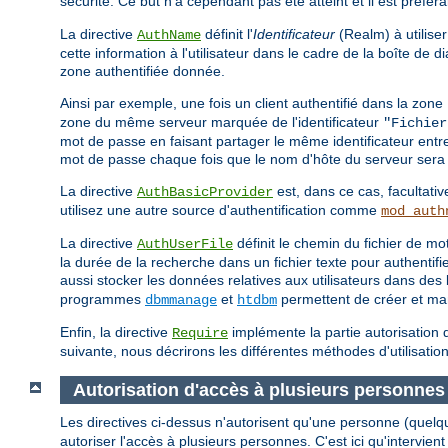
sécurité. Ce but n'a cependant pas été atteint et il est préfér
La directive
définit l'
Identificateur
(Realm) à utiliser
AuthName
cette information à l'utilisateur dans le cadre de la boîte de
zone authentifiée donnée.
Ainsi par exemple, une fois un client authentifié dans la zone
zone du même serveur marquée de l'identificateur
"Fichier
mot de passe en faisant partager le même identificateur entr
mot de passe chaque fois que le nom d'hôte du serveur sera 
La directive
est, dans ce cas, facultativ
AuthBasicProvider
utilisez une autre source d'authentification comme
mod_auth
La directive
définit le chemin du fichier de 
AuthUserFile
la durée de la recherche dans un fichier texte pour authentif
aussi stocker les données relatives aux utilisateurs dans d
programmes
et
permettent de créer et mani
dbmmanage
htdbm
Enfin, la directive
implémente la partie autorisation d
Require
suivante, nous décrirons les différentes méthodes d'utilisation
Autorisation d'accès à plusieurs personnes
Les directives ci-dessus n'autorisent qu'une personne (quelq
autoriser l'accès à plusieurs personnes. C'est ici qu'intervient