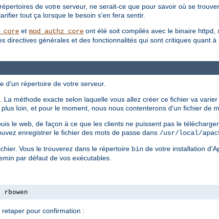
répertoires de votre serveur, ne serait-ce que pour savoir où se trouvent
ifier tout ça lorsque le besoin s'en fera sentir.
et
ont été soit compilés avec le binaire httpd, 
_core
mod_authz_core
irectives générales et des fonctionnalités qui sont critiques quant à la 
e d'un répertoire de votre serveur.
 La méthode exacte selon laquelle vous allez créer ce fichier va varier
ls plus loin, et pour le moment, nous nous contenterons d'un fichier de
epuis le web, de façon à ce que les clients ne puissent pas le télécharg
ouvez enregistrer le fichier des mots de passe dans
/usr/local/apac
chier. Vous le trouverez dans le répertoire
de votre installation d'
bin
hemin par défaut de vos exécutables.
s rbowen
retaper pour confirmation :