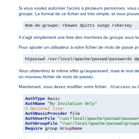
Si vous voulez autoriser l'accès à plusieurs personnes, vous 
groupe. Le format de ce fichier est très simple, et vous pouv
Nom-de-groupe: rbowen dpitts sungo rshersey
Il s'agit simplement une liste des membres du groupe sous l
Pour ajouter un utilisateur à votre fichier de mots de passe pr
htpasswd /usr/local/apache/passwd/passwords d
Vous obtiendrez le même effet qu'auparavant, mais le mot de 
un nouveau fichier de mots de passe)..
Maintenant, vous devez modifier votre fichier
ou l
.htaccess
AuthType
Basic
AuthName
"By Invitation Only"
# Optional line:
AuthBasicProvider
AuthUserFile
"/usr/local/apache/passwd/passwo
AuthGroupFile
"/usr/local/apache/passwd/group
Require
 group 
GroupName