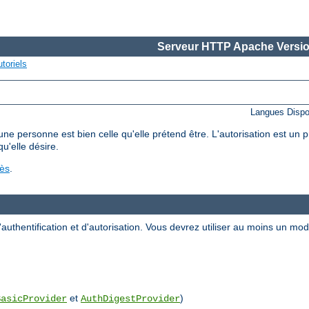
Serveur HTTP Apache Versio
toriels
Langues Dispo
'une personne est bien celle qu'elle prétend être. L'autorisation est un
qu'elle désire.
cès
.
uthentification et d'autorisation. Vous devrez utiliser au moins un m
et
)
BasicProvider
AuthDigestProvider