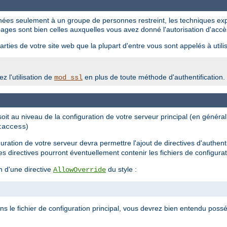
tinées seulement à un groupe de personnes restreint, les techniques ex
ages sont bien celles auxquelles vous avez donné l'autorisation d'accè
rties de votre site web que la plupart d'entre vous sont appelés à utilis
z l'utilisation de
en plus de toute méthode d'authentification.
mod_ssl
 soit au niveau de la configuration de votre serveur principal (en génér
)
taccess
iguration de votre serveur devra permettre l'ajout de directives d'authent
les directives pourront éventuellement contenir les fichiers de configura
n d'une directive
du style :
AllowOverride
ans le fichier de configuration principal, vous devrez bien entendu possé