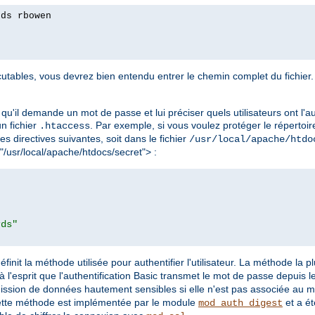
rds rbowen
tables, vous devrez bien entendu entrer le chemin complet du fichier. 
qu'il demande un mot de passe et lui préciser quels utilisateurs ont l'au
 un fichier
. Par exemple, si vous voulez protéger le répertoir
.htaccess
les directives suivantes, soit dans le fichier
/usr/local/apache/htdo
 "/usr/local/apache/htdocs/secret"> :
rds"
éfinit la méthode utilisée pour authentifier l'utilisateur. La méthode la 
à l'esprit que l'authentification Basic transmet le mot de passe depuis le 
mission de données hautement sensibles si elle n'est pas associée au 
ette méthode est implémentée par le module
et a ét
mod_auth_digest