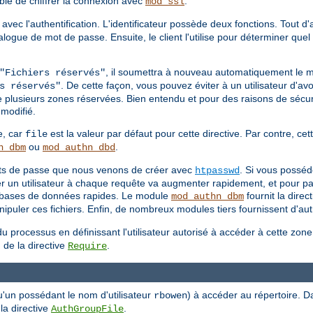
able de chiffrer la connexion avec
.
mod_ssl
 avec l'authentification. L'identificateur possède deux fonctions. Tout d
 dialogue de mot de passe. Ensuite, le client l'utilise pour déterminer q
, il soumettra à nouveau automatiquement le 
"Fichiers réservés"
. De cette façon, vous pouvez éviter à un utilisateur d'avo
s réservés"
e plusieurs zones réservées. Bien entendu et pour des raisons de sécuri
modifié.
e, car
est la valeur par défaut pour cette directive. Par contre, cett
file
ou
.
n_dbm
mod_authn_dbd
mots de passe que nous venons de créer avec
. Si vous posséd
htpasswd
ier un utilisateur à chaque requête va augmenter rapidement, et pour pa
es bases de données rapides. Le module
fournit la direc
mod_authn_dbm
puler ces fichiers. Enfin, de nombreux modules tiers fournissent d'autr
u processus en définissant l'utilisateur autorisé à accéder à cette zon
 de la directive
.
Require
u'un possédant le nom d'utilisateur
) à accéder au répertoire. D
rbowen
 la directive
.
AuthGroupFile