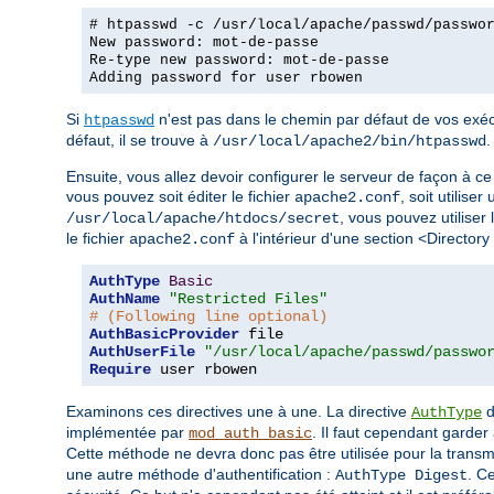
# htpasswd -c /usr/local/apache/passwd/passwo
New password: mot-de-passe
Re-type new password: mot-de-passe
Adding password for user rbowen
Si
n'est pas dans le chemin par défaut de vos exécu
htpasswd
défaut, il se trouve à
.
/usr/local/apache2/bin/htpasswd
Ensuite, vous allez devoir configurer le serveur de façon à ce 
vous pouvez soit éditer le fichier
, soit utiliser
apache2.conf
, vous pouvez utiliser 
/usr/local/apache/htdocs/secret
le fichier
à l'intérieur d'une section <Directory
apache2.conf
AuthType
Basic
AuthName
"Restricted Files"
# (Following line optional)
AuthBasicProvider
AuthUserFile
"/usr/local/apache/passwd/passwo
Require
 user rbowen
Examinons ces directives une à une. La directive
d
AuthType
implémentée par
. Il faut cependant garder 
mod_auth_basic
Cette méthode ne devra donc pas être utilisée pour la trans
une autre méthode d'authentification :
. C
AuthType Digest