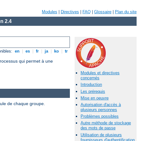
Modules
|
Directives
|
FAQ
|
Glossaire
|
Plan du site
n 2.4
nibles:
en
|
es
|
fr
|
ja
|
ko
|
tr
 processus qui permet à une
Modules et directives
concernés
Introduction
Les prérequis
Mise en oeuvre
odule de chaque groupe.
Autorisation d'accès à
plusieurs personnes
Problèmes possibles
Autre méthode de stockage
des mots de passe
Utilisation de plusieurs
fournisseurs d'authentification