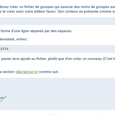
devez créer un fichier de groupes qui associe des noms de groupes avec
ez le créer avec votre éditeur favori. Son contenu se présente comme su
a forme d'une ligne séparée par des espaces.
éexistant, entrez :
pitts
passe sera ajouté au fichier, plutôt que d'en créer un nouveau (C'est
a section
comme suit :
<Directory>
rds"
s"