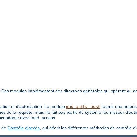
. Ces modules implémentent des directives générales qui opèrent au d
cation et d'autorisation. Le module
fournit une autori
mod_authz_host
ues de la requête, mais ne fait pas partie du système fournisseur d'aut
 ascendante avec mod_access.
s de
Contrôle d'accès
, qui décrit les différentes méthodes de contrôle d