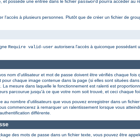
, et possède une entrée dans le fichier
pourra accéder au rép
e
password
 l'accès à plusieurs personnes. Plutôt que de créer un fichier de groupes
igne
autorisera l'accès à quiconque possédant un
Require valid-user
ue vos nom d'utilisateur et mot de passe doivent être vérifiés chaque f
t pour chaque image contenue dans la page (si elles sont situées dan
. La mesure dans laquelle le fonctionnement est ralenti est proportionnel
isateurs parcourue jusqu'à ce que votre nom soit trouvé, et ceci chaque f
 au nombre d'utilisateurs que vous pouvez enregistrer dans un fichier
 vous commencerez à remarquer un ralentissement lorsque vous atteind
authentification différente.
sse
ckage des mots de passe dans un fichier texte, vous pouvez être appe