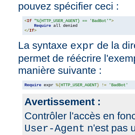
pouvez spécifier ceci :
<
If
"%{HTTP_USER_AGENT} == 'BadBot'"
>
Require
</
If
>
La syntaxe
de la di
expr
permet de réécrire l'exem
manière suivante :
Require
 expr 
%{
HTTP_USER_AGENT
}
!=
'BadBot'
Avertissement :
Contrôler l'accès en fonc
n'est pas 
User-Agent