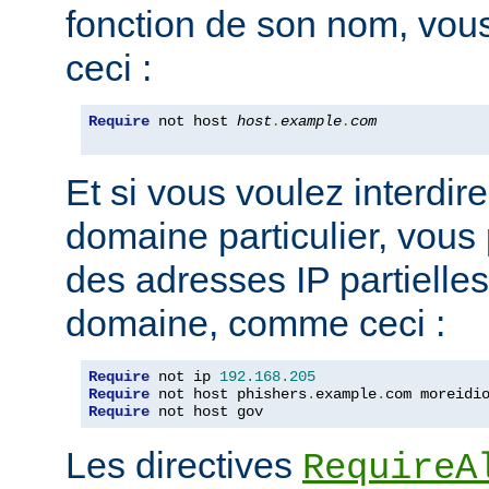
fonction de son nom, vou
ceci :
Require
 not host 
host
.
example
.
com
Et si vous voulez interdire
domaine particulier, vous
des adresses IP partiell
domaine, comme ceci :
Require
 not ip 
192.168
.
205
Require
 not host phishers
.
example
.
com moreidi
Require
 not host gov
Les directives
RequireA