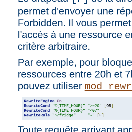
permet d'envoyer une rép
Forbidden. Il vous permet 
l'accès à une ressource e
critère arbitraire.
Par exemple, pour bloque
ressources entre 20h et 7
pouvez utiliser
mod_rewr
RewriteEngine
On
RewriteCond
"%{TIME_HOUR}"
">=20"
[
OR
]
RewriteCond
"%{TIME_HOUR}"
"<07"
RewriteRule
"^/fridge"
"-"
[
F
]
Toute requête arrivant ap