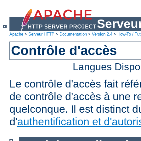
Serveu
Apache
>
Serveur HTTP
>
Documentation
>
Version 2.4
>
How-To / Tut
Contrôle d'accès
Langues Dispo
Le contrôle d'accès fait réf
de contrôle d'accès à une 
quelconque. Il est distinct 
d'
authentification et d'autori