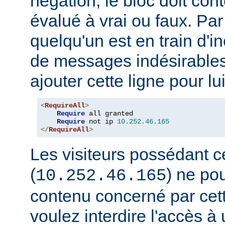
négation, le bloc doit con
évalué à vrai ou faux. Par
quelqu'un est en train d'i
de messages indésirable
ajouter cette ligne pour lui
<
RequireAll
>
Require
 all granted

Require
 not ip 
10.252
.
46.165
</
RequireAll
>
Les visiteurs possédant c
(
) ne pou
10.252.46.165
contenu concerné par cett
voulez interdire l'accès 