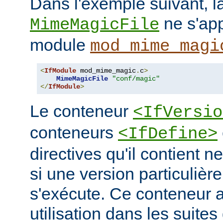
Dans l'exemple suivant, la
ne s'app
MimeMagicFile
module
mod_mime_magi
<
IfModule
 mod_mime_magic
.
c
>
MimeMagicFile
"conf/magic"
</
IfModule
>
Le conteneur
<IfVersio
conteneurs
<IfDefine>
directives qu'il contient n
si une version particulièr
s'exécute. Ce conteneur 
utilisation dans les suites 