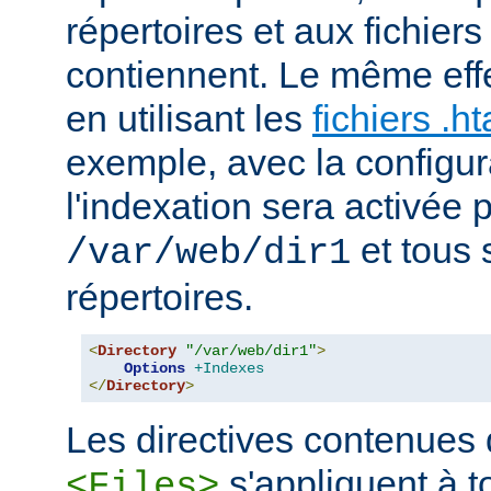
répertoires et aux fichier
contiennent. Le même effe
en utilisant les
fichiers .h
exemple, avec la configur
l'indexation sera activée p
et tous 
/var/web/dir1
répertoires.
<
Directory
"/var/web/dir1"
>
Options
+Indexes
</
Directory
>
Les directives contenues
s'appliquent à to
<Files>