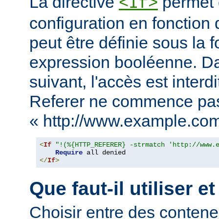
La directive
permet d
<If>
configuration en fonction 
peut être définie sous la 
expression booléenne. D
suivant, l'accès est interd
Referer ne commence pa
« http://www.example.com
<
If
"!(%{HTTP_REFERER} -strmatch 'http://www.
Require
</
If
>
Que faut-il utiliser e
Choisir entre des conten