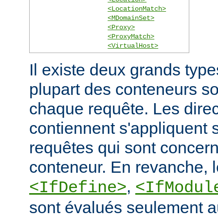
<LocationMatch>
<MDomainSet>
<Proxy>
<ProxyMatch>
<VirtualHost>
Il existe deux grands typ
plupart des conteneurs s
chaque requête. Les direct
contiennent s'appliquent
requêtes qui sont concern
conteneur. En revanche, 
,
<IfDefine>
<IfModul
sont évalués seulement a