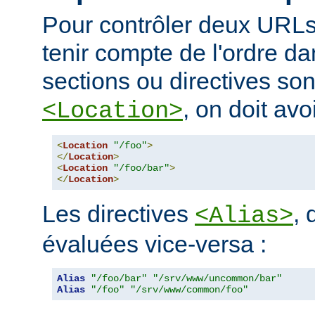
Pour contrôler deux URLs
tenir compte de l'ordre da
sections ou directives so
, on doit avoi
<Location>
<
Location
"/foo"
>
</
Location
>
<
Location
"/foo/bar"
>
</
Location
>
Les directives
, 
<Alias>
évaluées vice-versa :
Alias
"/foo/bar"
"/srv/www/uncommon/bar"
Alias
"/foo"
"/srv/www/common/foo"