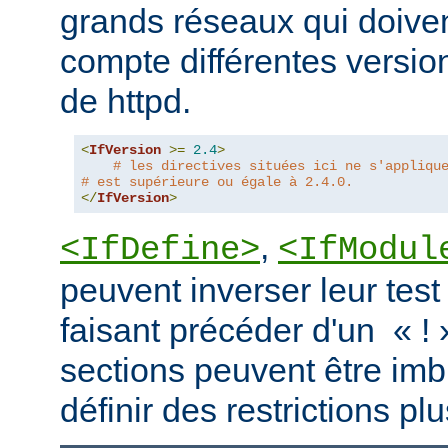
grands réseaux qui doive
compte différentes version
de httpd.
<
IfVersion
>=
2.4
>
# les directives situées ici ne s'appliqu
# est supérieure ou égale à 2.4.0.
</
IfVersion
>
,
<IfDefine>
<IfModul
peuvent inverser leur test
faisant précéder d'un « ! 
sections peuvent être imb
définir des restrictions p