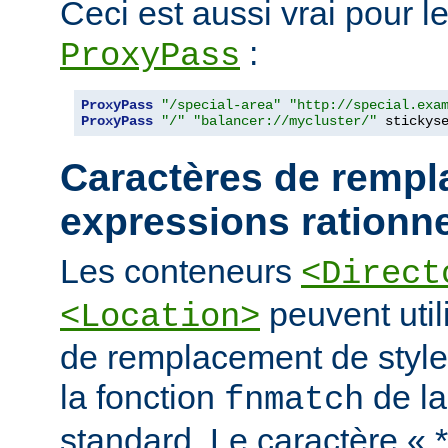
Ceci est aussi vrai pour le
:
ProxyPass
ProxyPass
"/special-area"
"http://special.exa
ProxyPass
"/"
"balancer://mycluster/"
 stickys
Caractères de rempl
expressions rationne
Les conteneurs
<Direct
peuvent util
<Location>
de remplacement de styl
la fonction
de la
fnmatch
standard. Le caractère « 