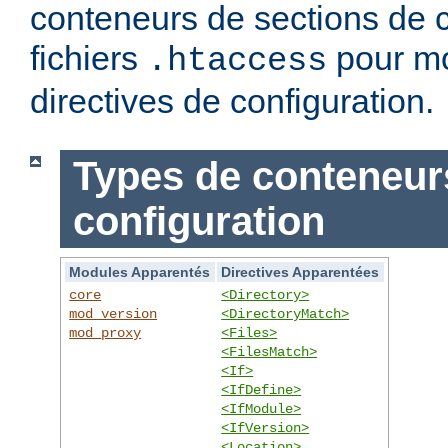
conteneurs de sections de c
fichiers
pour mo
.htaccess
directives de configuration.
Types de conteneur
configuration
Modules Apparentés
Directives Apparentées
core
<Directory>
mod_version
<DirectoryMatch>
mod_proxy
<Files>
<FilesMatch>
<If>
<IfDefine>
<IfModule>
<IfVersion>
<Location>