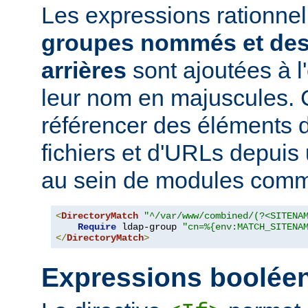
Les expressions rationne
groupes nommés et des
arrières
sont ajoutées à 
leur nom en majuscules. 
référencer des éléments 
fichiers et d'URLs depuis
au sein de modules co
<
DirectoryMatch
"^/var/www/combined/(?<SITENA
Require
 ldap-group 
"cn=%{env:MATCH_SITENA
</
DirectoryMatch
>
Expressions boolée