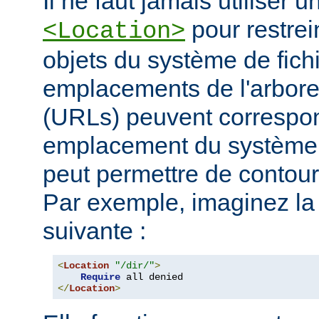
Il ne faut jamais utiliser 
pour restrei
<Location>
objets du système de fichi
emplacements de l'arbore
(URLs) peuvent corresp
emplacement du système d
peut permettre de contourn
Par exemple, imaginez la 
suivante :
<
Location
"/dir/"
>
Require
</
Location
>