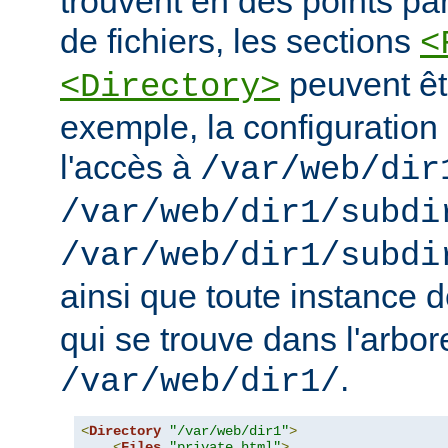
trouvent en des points pa
de fichiers, les sections
<
peuvent êt
<Directory>
exemple, la configuration 
l'accès à
/var/web/dir
/var/web/dir1/subdi
/var/web/dir1/subdi
ainsi que toute instance 
qui se trouve dans l'arbo
.
/var/web/dir1/
<
Directory
"/var/web/dir1"
>
<
Files
"private.html"
>