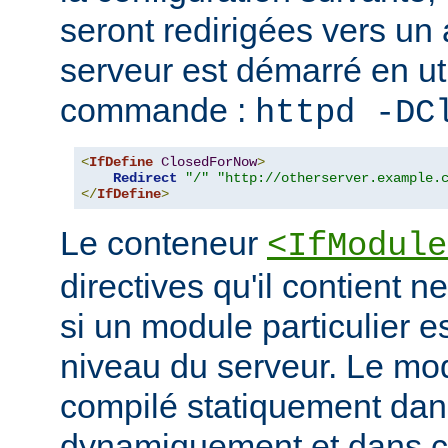
seront redirigées vers un a
serveur est démarré en uti
commande :
httpd -DC
<
IfDefine
ClosedForNow
>
Redirect
"/"
"http://otherserver.example.
</
IfDefine
>
Le conteneur
<IfModule
directives qu'il contient n
si un module particulier e
niveau du serveur. Le modu
compilé statiquement dans
dynamiquement et dans ce