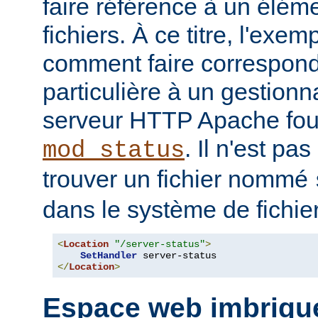
faire référence à un élé
fichiers. À ce titre, l'exe
comment faire correspon
particulière à un gestionn
serveur HTTP Apache four
. Il n'est pa
mod_status
trouver un fichier nommé
dans le système de fichie
<
Location
"/server-status"
>
SetHandler
</
Location
>
Espace web imbriqu