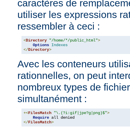
caractères de remplacem
utiliser les expressions ra
ressembler à ceci :
<
Directory
"/home/*/public_html"
>
Options
Indexes
</
Directory
>
Avec les conteneurs utili
rationnelles, on peut inter
nombreux types de fichie
simultanément :
+<
FilesMatch
"\.(?i:gif|jpe?g|png)$"
>
Require
</
FilesMatch
>