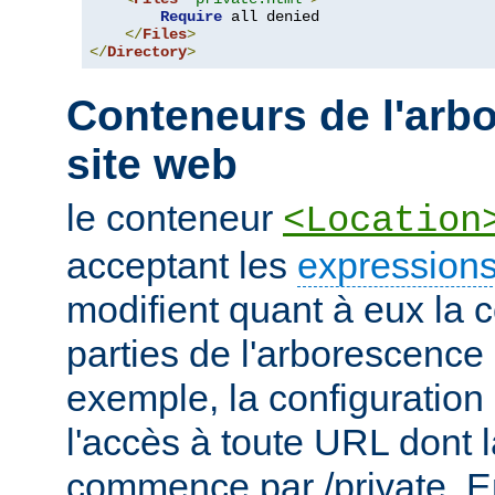
Require
 all denied

</
Files
>
</
Directory
>
Conteneurs de l'arb
site web
le conteneur
<Location
acceptant les
expressions
modifient quant à eux la c
parties de l'arborescence
exemple, la configuration 
l'accès à toute URL dont 
commence par /private. En