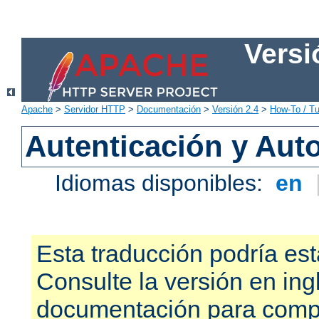
Versi
Apache
>
Servidor HTTP
>
Documentación
>
Versión 2.4
>
How-To / Tu
Autenticación y Aut
Idiomas disponibles:
en
Esta traducción podría est
Consulte la versión en ing
documentación para compr