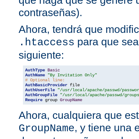
que haga que se genere u
contraseñas).
Ahora, tendrá que modific
para que sea 
.htaccess
siguiente:
AuthType
Basic
AuthName
"By Invitation Only"
# Optional line:
AuthBasicProvider
AuthUserFile
"/usr/local/apache/passwd/passwo
AuthGroupFile
"/usr/local/apache/passwd/group
Require
 group 
GroupName
Ahora, cualquiera que est
, y tiene una 
GroupName