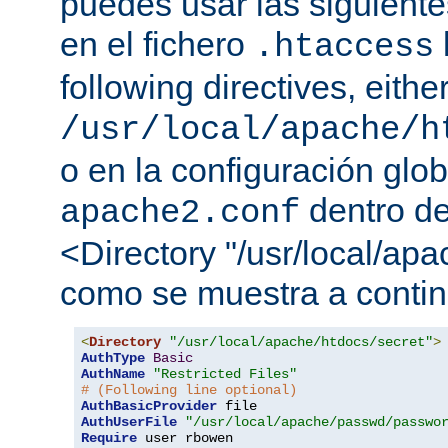
puedes usar las siguiente
en el fichero
.htaccess
following directives, either
/usr/local/apache/h
o en la configuración glob
dentro de
apache2.conf
<Directory "/usr/local/apa
como se muestra a contin
<
Directory
"/usr/local/apache/htdocs/secret"
>
AuthType
Basic
AuthName
"Restricted Files"
# (Following line optional)
AuthBasicProvider
AuthUserFile
"/usr/local/apache/passwd/passwo
Require