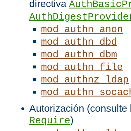
directiva
AuthBasicP
AuthDigestProvide
mod_authn_anon
mod_authn_dbd
mod_authn_dbm
mod_authn_file
mod_authnz_ldap
mod_authn_socac
Autorización (consulte l
)
Require