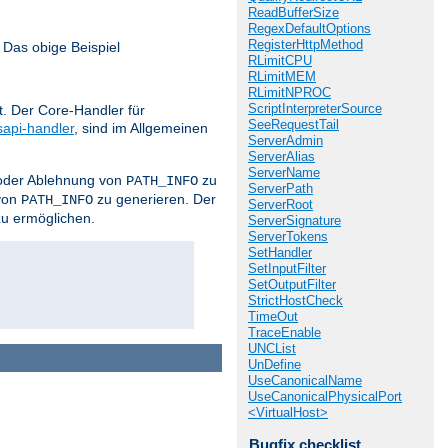
ReadBufferSize
RegexDefaultOptions
RegisterHttpMethod
 Das obige Beispiel
RLimitCPU
RLimitMEM
RLimitNPROC
ScriptInterpreterSource
. Der Core-Handler für
SeeRequestTail
sapi-handler
, sind im Allgemeinen
ServerAdmin
ServerAlias
ServerName
z oder Ablehnung von
zu
PATH_INFO
ServerPath
von
zu generieren. Der
PATH_INFO
ServerRoot
zu ermöglichen.
ServerSignature
ServerTokens
SetHandler
SetInputFilter
SetOutputFilter
StrictHostCheck
TimeOut
TraceEnable
UNCList
UnDefine
UseCanonicalName
UseCanonicalPhysicalPort
<VirtualHost>
Bugfix checklist