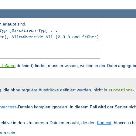
n erlaubt sind.
Typ
[
Direktiven-Typ
] ...
er), AllowOverride All (2.3.8 und früher)
definiert) findet, muss er wissen, welche in der Datei angegeb
ileName
g, die ohne reguläre Ausdrücke definiert wurden, nicht in
-
<Location>
.htaccess
-Dateien komplett ignoriert. In diesem Fall wird der Server nic
rektive in den
-Dateien erlaubt, die den
Kontext
.htaccess be
.htaccess
en sein.