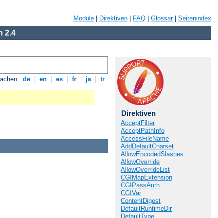
Module
|
Direktiven
|
FAQ
|
Glossar
|
Seitenindex
 2.4
rachen:
de
|
en
|
es
|
fr
|
ja
|
tr
Direktiven
AcceptFilter
AcceptPathInfo
AccessFileName
AddDefaultCharset
AllowEncodedSlashes
AllowOverride
AllowOverrideList
CGIMapExtension
CGIPassAuth
CGIVar
ContentDigest
DefaultRuntimeDir
DefaultType