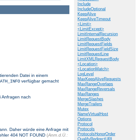
Include
IncludeOptional
KeepAlive
KeepAliveTimeout
<Limit>
<LimitExcept>
LimitInternalRecursion
LimitRequestBody
LimitRequestFields
LimitRequestFieldSize
LimitRequestLine
LimitXMLRequestBody
<Location>
<LocationMatch>
LogLevel
stierenden Datei in einem
MaxKeepAliveRequests
verfügbar gemacht
ATH_INFO
MaxRangeOverlaps
MaxRangeReversals
MaxRanges
i Anfragen nach
MergeSlashes
MergeTrailers
Mutex
NameVirtualHost
Options
Protocol
Protocols
 kann. Daher würde eine Anfrage mit
ProtocolsHonorOrder
 Fehler 404 NOT FOUND
(
Anm.d.Ü.:
QualifyRedirectURL