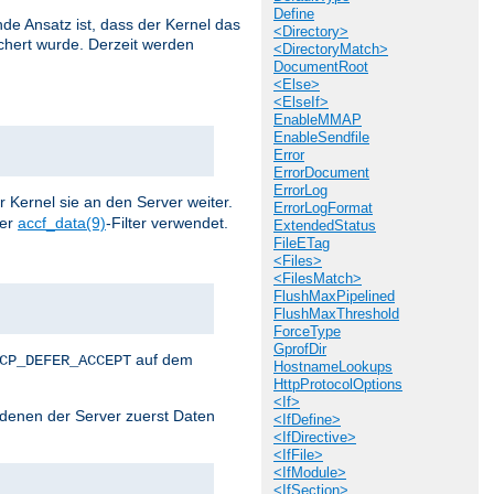
Define
de Ansatz ist, dass der Kernel das
<Directory>
chert wurde. Derzeit werden
<DirectoryMatch>
DocumentRoot
<Else>
<ElseIf>
EnableMMAP
EnableSendfile
Error
ErrorDocument
ErrorLog
r Kernel sie an den Server weiter.
ErrorLogFormat
der
accf_data(9)
-Filter verwendet.
ExtendedStatus
FileETag
<Files>
<FilesMatch>
FlushMaxPipelined
FlushMaxThreshold
ForceType
GprofDir
auf dem
CP_DEFER_ACCEPT
HostnameLookups
HttpProtocolOptions
<If>
i denen der Server zuerst Daten
<IfDefine>
<IfDirective>
<IfFile>
<IfModule>
<IfSection>