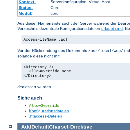
Kontext:
Serverkonfiguration, Virtual Host
Status:
Core
Modul:
core
Aus dieser Namensliste sucht der Server während der Bearbei
Verzeichnis dezentrale Konfigurationsdateien
erlaubt sind
. Be
AccessFileName .acl
Vor der Rücksendung des Dokuments
/usr/local/web/ind
solange diese nicht mit
<Directory />
AllowOverride None
</Directory>
deaktiviert wurden.
Siehe auch
AllowOverride
Konfigurationsdateien
.htaccess-Dateien
AddDefaultCharset
-
Direktive