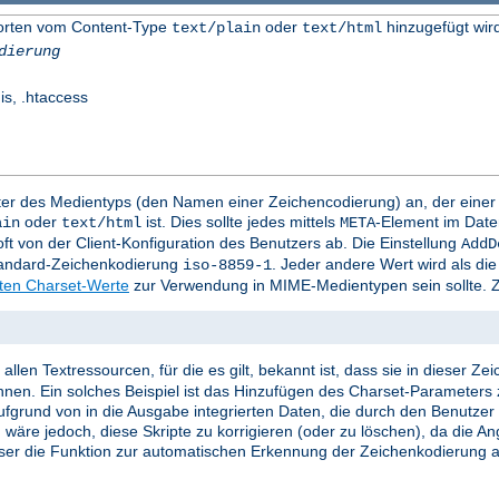
worten vom Content-Type
oder
hinzugefügt wir
text/plain
text/html
dierung
is, .htaccess
mter des Medientyps (den Namen einer Zeichencodierung) an, der eine
oder
ist. Dies sollte jedes mittels
-Element im Date
ain
text/html
META
t von der Client-Konfiguration des Benutzers ab. Die Einstellung
AddD
Standard-Zeichenkodierung
. Jeder andere Wert wird als d
iso-8859-1
rten Charset-Werte
zur Verwendung in MIME-Medientypen sein sollte. Z
llen Textressourcen, für die es gilt, bekannt ist, dass sie in dieser Z
nnen. Ein solches Beispiel ist das Hinzufügen des Charset-Parameters 
e aufgrund von in die Ausgabe integrierten Daten, die durch den Benutze
 wäre jedoch, diese Skripte zu korrigieren (oder zu löschen), da die A
ser die Funktion zur automatischen Erkennung der Zeichenkodierung ak