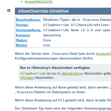
AcceptPathInfo
AllowOverride
-
Direktive
Beschreibung:
Direktiven-Typen, die in
-Dateie
.htaccess
Syntax:
AllowOverride All|None|
Direktiven-
Voreinstellung:
AllowOverride None (2.3.9 und spät
Kontext:
Verzeichnis
Status:
Core
Modul:
core
Wenn der Server eine
-Datei (wie durch
.htaccess
AccessF
Konfigurationsanweisungen überschreiben dürfen.
Nur in <Directory>-Abschnitten verfügbar
ist nur in
-Abschnitten gülti
AllowOverride
<Directory>
-Abschnitten.
<Files>
Wenn diese Anweisung auf
gesetzt wird, dann werden
None
-Dateien im Dateisystem zu lesen.
.htaccess
Wenn diese Anweisung auf
gesetzt wird, dann ist jede Di
All
Der
Direktiven-Typ
kann eine der folgenden Anweisungsgrupp