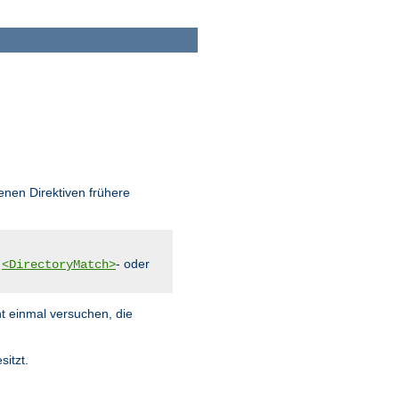
enen Direktiven frühere
,
- oder
<DirectoryMatch>
ht einmal versuchen, die
sitzt.