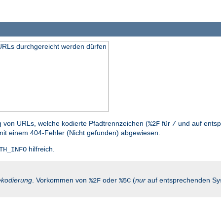
n URLs durchgereicht werden dürfen
g von URLs, welche kodierte Pfadtrennzeichen (
für
und auf entsp
%2F
/
mit einem 404-Fehler (Nicht gefunden) abgewiesen.
hilfreich.
TH_INFO
kodierung
. Vorkommen von
oder
(
nur
auf entsprechenden Sy
%2F
%5C