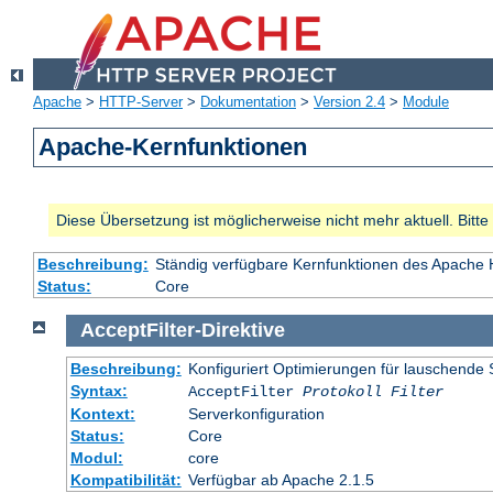
Apache
>
HTTP-Server
>
Dokumentation
>
Version 2.4
>
Module
Apache-Kernfunktionen
Diese Übersetzung ist möglicherweise nicht mehr aktuell. Bitt
Beschreibung:
Ständig verfügbare Kernfunktionen des Apache
Status:
Core
AcceptFilter
-
Direktive
Beschreibung:
Konfiguriert Optimierungen für lauschende 
Syntax:
AcceptFilter
Protokoll
Filter
Kontext:
Serverkonfiguration
Status:
Core
Modul:
core
Kompatibilität:
Verfügbar ab Apache 2.1.5