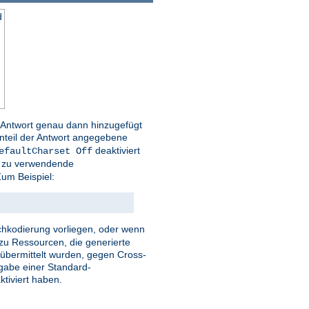
d
r Antwort genau dann hinzugefügt
nteil der Antwort angegebene
deaktiviert
efaultCharset Off
ie zu verwendende
um Beispiel:
eichkodierung vorliegen, oder wenn
zu Ressourcen, die generierte
r übermittelt wurden, gegen Cross-
ngabe einer Standard-
tiviert haben.