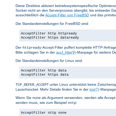
Diese Direktive aktiviert betriebssystemspezifische Optimier
Socket nicht an den Serverprozess übergibt, bis entweder D
ausschließlich die
Accept-Filter von FreeBSD
und das primiti
Die Standardeinstellungen für FreeBSD sind:
AcceptFilter http httpready
AcceptFilter https dataready
Der
-Accept-Filter puffert komplette HTTP-Anfrage
httpready
Bitte schlagen Sie in der
accf_http(9)
-Manpage für weitere De
Die Standardeinstellungen für Linux sind:
AcceptFilter http data
AcceptFilter https data
unter Linux unterstützt keine Zwischen
TCP_DEFER_ACCEPT
Lauschsocket. Mehr Details finden Sie in der
tcp(7)
-Manpage 
Wenn Sie
als Argument verwenden, werden alle Accept-Fil
none
senden muss, wie zum Beispiel
:
nntp
AcceptFilter nttp none