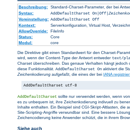
Beschreibung:
Standard-Charset-Parameter, der bei Ant
Syntax:
AddDefaultCharset On|Off|
Zeichenko
Voreinstellung:
AddDefaultCharset Off
Kontext:
Serverkonfiguration, Virtual Host, Verzeichn
AllowOverride:
FileInfo
Status:
Core
Modul:
core
Die Direktive gibt einen Standardwert für den Charset-Para
wird, wenn der Content-Type der Antwort entweder
text/pl
Charset überschreiben. Das genaue Verhalten hängt jedoch of
diese Funktionalität.
aktiviert die 
AddDefaultCharset On
Zeichenkodierung
aufgefaßt, die eines der bei
IANA registrie
AddDefaultCharset utf-8
sollte nur verwendet werden, wenn von a
AddDefaultCharset
es zu unbequem ist, ihre Zeichenkodierung indivuell zu bene
Inhalte enthalten. Ein Beispiel sind CGI-Skript-Altlasten, di
Site-Scripting-Angriffe verwundbar sind. Eine bessere Lösung
Zeichencodierung keine Anwender schützt, die in ihrem Brow
Siehe auch