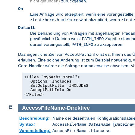
nicht gefunden)
zurückgeben.
On
Eine Anfrage wird akzeptiert, wenn eine vorangestellt
wird akzeptiert, wenn
/test/here.html/more
/test
Default
Die Behandlung von Anfragen mit angehängten Pfadang
gewöhnliche Dateien weist
-Zugriffe standa
PATH_INFO
darauf voreingestellt,
zu akzeptieren.
PATH_INFO
Das eigentliche Ziel von
ist es, Ihnen das 
AcceptPathInfo
erlauben. Eine solche Änderung ist zum Beispiel notwendig,
Core-Handler würde die Anfrage normalerweise abweisen. Ver
<Files "mypaths.shtml">
Options +Includes
SetOutputFilter INCLUDES
AcceptPathInfo On
</Files>
AccessFileName
-
Direktive
Beschreibung:
Name der dezentralen Konfigurationsdatei
Syntax:
AccessFileName
Dateiname
[
Dateinam
Voreinstellung:
AccessFileName .htaccess