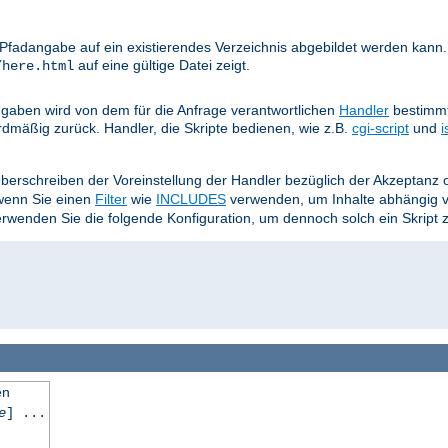
e Pfadangabe auf ein existierendes Verzeichnis abgebildet werden kann.
auf eine gültige Datei zeigt.
/here.html
aben wird von dem für die Anfrage verantwortlichen
Handler
bestimmt
rdmäßig zurück. Handler, die Skripte bedienen, wie z.B.
cgi-script
und
i
Überschreiben der Voreinstellung der Handler bezüglich der Akzeptan
 wenn Sie einen
Filter
wie
INCLUDES
verwenden, um Inhalte abhängig 
wenden Sie die folgende Konfiguration, um dennoch solch ein Skript 
en
e
] ...