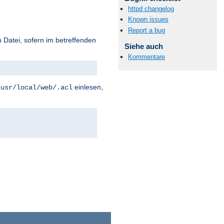
httpd changelog
Known issues
Report a bug
 Datei, sofern im betreffenden
Siehe auch
Kommentare
einlesen,
/usr/local/web/.acl