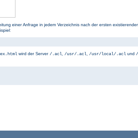
tung einer Anfrage in jedem Verzeichnis nach der ersten existierenden
ispiel:
wird der Server
,
,
und
ex.html
/.acl
/usr/.acl
/usr/local/.acl