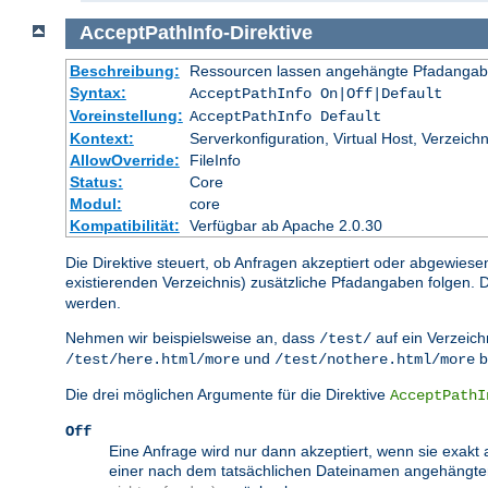
AcceptPathInfo
-
Direktive
Beschreibung:
Ressourcen lassen angehängte Pfadangab
Syntax:
AcceptPathInfo On|Off|Default
Voreinstellung:
AcceptPathInfo Default
Kontext:
Serverkonfiguration, Virtual Host, Verzeichn
AllowOverride:
FileInfo
Status:
Core
Modul:
core
Kompatibilität:
Verfügbar ab Apache 2.0.30
Die Direktive steuert, ob Anfragen akzeptiert oder abgewiese
existierenden Verzeichnis) zusätzliche Pfadangaben folgen
werden.
Nehmen wir beispielsweise an, dass
auf ein Verzeichn
/test/
und
b
/test/here.html/more
/test/nothere.html/more
Die drei möglichen Argumente für die Direktive
AcceptPathI
Off
Eine Anfrage wird nur dann akzeptiert, wenn sie exakt 
einer nach dem tatsächlichen Dateinamen angehängt