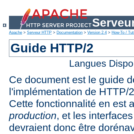
Serveu
Apache
>
Serveur HTTP
>
Documentation
>
Version 2.4
>
How-To / Tut
Guide HTTP/2
Langues Dispo
Ce document est le guide de 
l'implémentation de HTTP/2
Cette fonctionnalité en est
production
, et les interfaces
devraient donc être dorénav