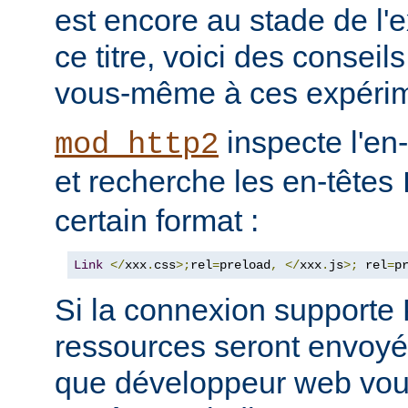
est encore au stade de l'
ce titre, voici des consei
vous-même à ces expérim
inspecte l'en
mod_http2
et recherche les en-têtes
certain format :
Link
</
xxx
.
css
>;
rel
=
preload
,
</
xxx
.
js
>;
 rel
=
p
Si la connexion support
ressources seront envoyée
que développeur web vous