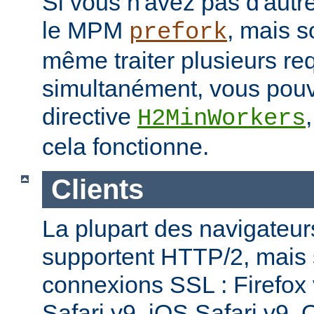
Si vous n'avez pas d'autre
le MPM
, mais s
prefork
même traiter plusieurs re
simultanément, vous pouv
directive
H2MinWorkers
cela fonctionne.
Clients
La plupart des navigateu
supportent HTTP/2, mais
connexions SSL : Firefox
Safari v9, iOS Safari v9,