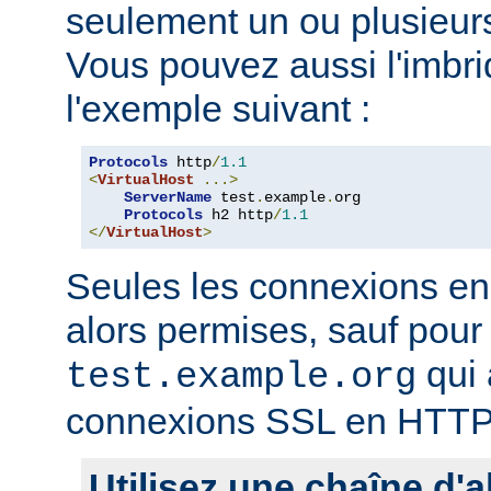
seulement un ou plusieurs
Vous pouvez aussi l'imb
l'exemple suivant :
Protocols
 http
/
1.1
<
VirtualHost
...>
ServerName
 test
.
example
.
org

Protocols
 h2 http
/
1.1
</
VirtualHost
>
Seules les connexions e
alors permises, sauf pour 
qui 
test.example.org
connexions SSL en HTTP
Utilisez une chaîne d'