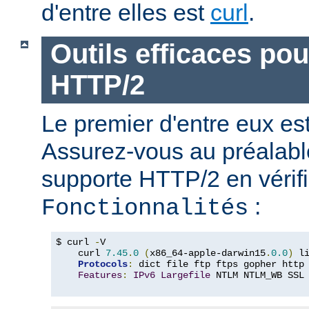
d'entre elles est
curl
.
Outils efficaces po
HTTP/2
Le premier d'entre eux e
Assurez-vous au préalabl
supporte HTTP/2 en vérifi
:
Fonctionnalités
$ curl 
-
V

    curl 
7.45
.
0
(
x86_64-apple-darwin15
.
0.0
)
 l
Protocols
:
 dict file ftp ftps gopher http
Features
:
IPv6
Largefile
 NTLM NTLM_WB SSL