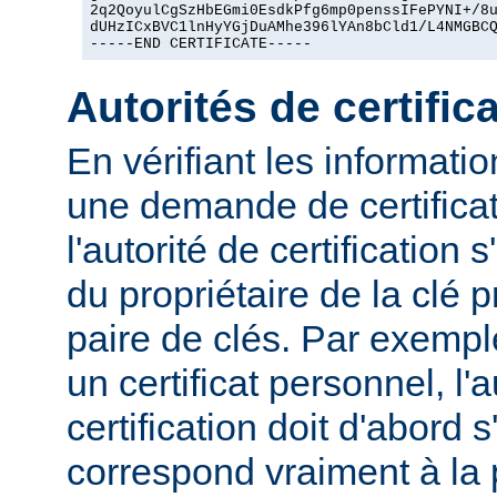
2q2QoyulCgSzHbEGmi0EsdkPfg6mp0penssIFePYNI+/8u
dUHzICxBVC1lnHyYGjDuAMhe396lYAn8bCld1/L4NMGBCQ
-----END CERTIFICATE-----
Autorités de certific
En vérifiant les informat
une demande de certificat
l'autorité de certification 
du propriétaire de la clé 
paire de clés. Par exemp
un certificat personnel, l'a
certification doit d'abord s
correspond vraiment à la 