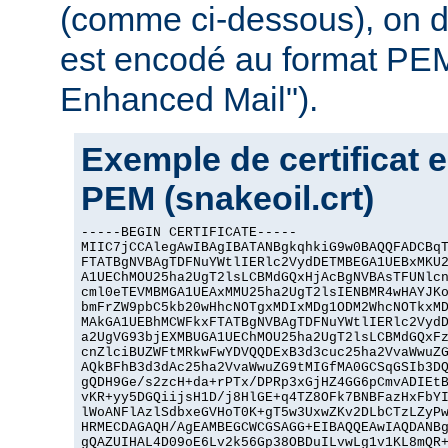
(comme ci-dessous), on dit
est encodé au format PEM
Enhanced Mail").
Exemple de certificat 
PEM (snakeoil.crt)
-----BEGIN CERTIFICATE-----

MIIC7jCCAlegAwIBAgIBATANBgkqhkiG9w0BAQQFADCBqT
FTATBgNVBAgTDFNuYWtlIERlc2VydDETMBEGA1UEBxMKU2
A1UEChMOU25ha2UgT2lsLCBMdGQxHjAcBgNVBAsTFUNlcn
cml0eTEVMBMGA1UEAxMMU25ha2UgT2lsIENBMR4wHAYJKo
bmFrZW9pbC5kb20wHhcNOTgxMDIxMDg1ODM2WhcNOTkxMD
MAkGA1UEBhMCWFkxFTATBgNVBAgTDFNuYWtlIERlc2VydD
a2UgVG93bjEXMBUGA1UEChMOU25ha2UgT2lsLCBMdGQxFz
cnZlciBUZWFtMRkwFwYDVQQDExB3d3cuc25ha2VvaWwuZG
AQkBFhB3d3dAc25ha2VvaWwuZG9tMIGfMA0GCSqGSIb3DQ
gQDH9Ge/s2zcH+da+rPTx/DPRp3xGjHZ4GG6pCmvADIEtB
vKR+yy5DGQiijsH1D/j8HlGE+q4TZ8OFk7BNBFazHxFbYI
lWoANFlAzlSdbxeGVHoT0K+gT5w3UxwZKv2DLbCTzLZyPw
HRMECDAGAQH/AgEAMBEGCWCGSAGG+EIBAQQEAwIAQDANBg
gQAZUIHAL4D09oE6Lv2k56Gp38OBDuILvwLg1v1KL8mQR+