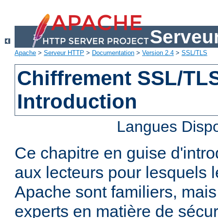
Serveu
Apache
>
Serveur HTTP
>
Documentation
>
Version 2.4
>
SSL/TLS
Chiffrement SSL/TLS 
Introduction
Langues Dispo
Ce chapitre en guise d'intro
aux lecteurs pour lesquels
Apache sont familiers, mais
experts en matière de sécurit