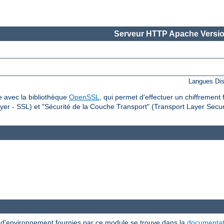
Serveur HTTP Apache Versio
Langues Dis
 avec la bibliothèque
OpenSSL
, qui permet d'effectuer un chiffrement 
er - SSL) et "Sécurité de la Couche Transport" (Transport Layer Securi
s d'environnement fournies par ce module se trouve dans la
documentat