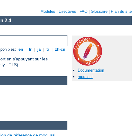
Modules
|
Directives
|
FAQ
|
Glossaire
|
Plan du site
n 2.4
ponibles:
en
|
fr
|
ja
|
tr
|
zh-cn
fort en s'appuyant sur les
ty - TLS).
Documentation
mod_ssl
ion de référence de mod_ssl
.