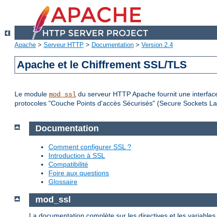
Apache
>
Serveur HTTP
>
Documentation
>
Version 2.4
Apache et le Chiffrement SSL/TLS
Le module
du serveur HTTP Apache fournit une interface
mod_ssl
protocoles "Couche Points d'accès Sécurisés" (Secure Sockets Lay
Documentation
Comment configurer SSL ?
Introduction à SSL
Compatibilité
Foire aux questions
Glossaire
mod_ssl
La documentation complète sur les directives et les variable