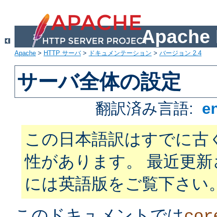
Apach
Apache
>
HTTP サーバ
>
ドキュメンテーション
>
バージョン 2.4
サーバ全体の設定
翻訳済み言語:
e
この日本語訳はすでに古
性があります。 最近更
には英語版をご覧下さい
このドキュメントでは
cor