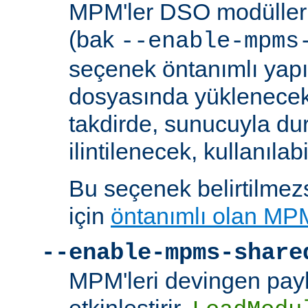
MPM'ler DSO modülleri
(bak
--enable-mpms
seçenek öntanımlı yap
dosyasında yüklenecek
takdirde, sunucuyla du
ilintilenecek, kullanılab
Bu seçenek belirtilmezs
için
öntanımlı olan MP
--enable-mpms-share
MPM'leri devingen payl
etkinleştirir.