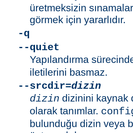
üretmeksizin sınamalar
görmek için yararlıdır.
-q
--quiet
Yapılandırma sürecin
iletilerini basmaz.
--srcdir=
dizin
dizinini kaynak 
dizin
olarak tanımlar.
confi
bulunduğu dizin veya bi