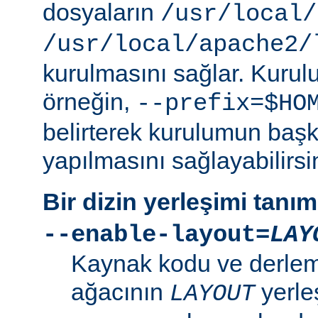
dosyaların
/usr/local/
/usr/local/apache2/
kurulmasını sağlar. Kurulu
örneğin,
--prefix=$HO
belirterek kurulumun başk
yapılmasını sağlayabilirsi
Bir dizin yerleşimi tanı
--enable-layout=
LAY
Kaynak kodu ve derleme
ağacının
yerle
LAYOUT