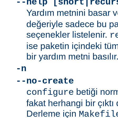
--help [short|recur
Yardım metnini basar v
değeriyle sadece bu p
seçenekler listelenir.
r
ise paketin içindeki tüm
bir yardım metni basılır
-n
--no-create
betiği norm
configure
fakat herhangi bir çıkt
Derleme için
Makefil