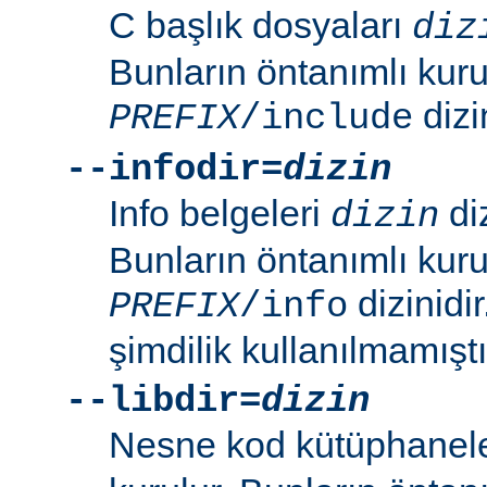
C başlık dosyaları
diz
Bunların öntanımlı kuru
dizin
PREFIX
/include
--infodir=
dizin
Info belgeleri
diz
dizin
Bunların öntanımlı kuru
dizinidi
PREFIX
/info
şimdilik kullanılmamıştı
--libdir=
dizin
Nesne kod kütüphanel