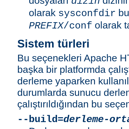
dosyaları
dizini
dizin
olarak
bu 
sysconfdir
olarak t
PREFIX
/conf
Sistem türleri
Bu seçenekleri Apache 
başka bir platformda çalı
derleme yaparken kullanıl
durumlarda sunucu derlen
çalıştırıldığından bu seçe
--build=
derleme-ort