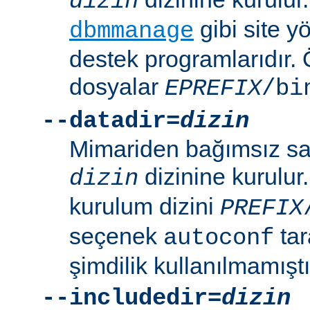
dizin
gibi site yö
dbmmanage
destek programlarıdır. 
dosyalar
EPREFIX
/bi
--datadir=
dizin
Mimariden bağımsız sal
dizinine kurulur
dizin
kurulum dizini
PREFIX
seçenek
tar
autoconf
şimdilik kullanılmamıştı
--includedir=
dizin