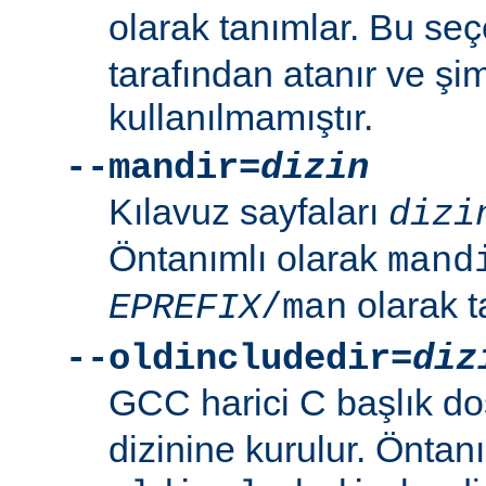
olarak tanımlar. Bu se
tarafından atanır ve şim
kullanılmamıştır.
--mandir=
dizin
Kılavuz sayfaları
dizi
Öntanımlı olarak
mand
olarak t
EPREFIX
/man
--oldincludedir=
diz
GCC harici C başlık do
dizinine kurulur. Öntan