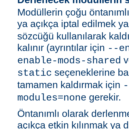
Modüllerin çoğu öntanımlı
ya açıkça iptal edilmek y
sözcüğü kullanılarak kald
kalınır (ayrıntılar için
--e
v
enable-mods-shared
seçeneklerine bak
static
tamamen kaldırmak için
-
gerekir.
modules=none
Öntanımlı olarak derlenm
açıkça etkin kılınmak ya 