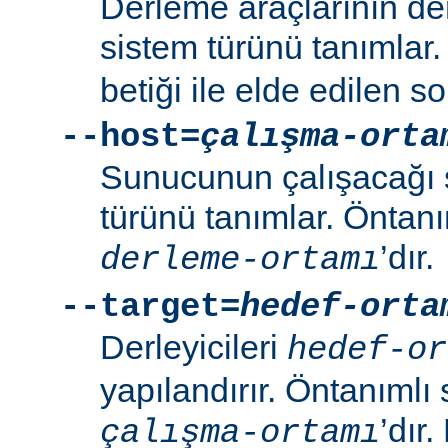
Derleme araçlarının de
sistem türünü tanımlar
betiği ile elde edilen s
--host=
çalışma-orta
Sunucunun çalışacağı 
türünü tanımlar. Öntanı
’dır.
derleme-ortamı
--target=
hedef-orta
Derleyicileri
hedef-or
yapılandırır. Öntanımlı 
’dır
çalışma-ortamı