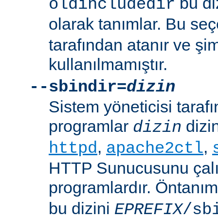
bu di
oldincludedir
olarak tanımlar. Bu se
tarafından atanır ve şim
kullanılmamıştır.
--sbindir=
dizin
Sistem yöneticisi tarafı
programlar
dizin
dizin
,
,
httpd
apache2ctl
HTTP Sunucusunu çalış
programlardır. Öntanım
bu dizini
EPREFIX
/sb