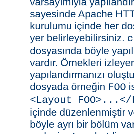
varsayımıyla yapılandır
sayesinde Apache HT
kurulumu içinde her dosy
yer belirleyebilirsiniz.
c
dosyasında böyle yapıl
vardır. Örnekleri izleye
yapılandırmanızı oluştur
dosyada örneğin
i
FOO
<Layout FOO>...</
içinde düzenlenmiştir v
böyle ayrı bir bölüm va