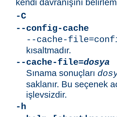
kendi davranışını belirleme
-C
--config-cache
--cache-file=conf
kısaltmadır.
--cache-file=
dosya
Sınama sonuçları
dos
saklanır. Bu seçenek aç
işlevsizdir.
-h