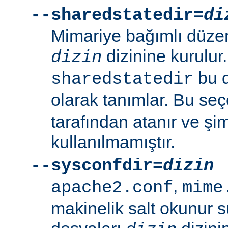
--sharedstatedir=
di
Mimariye bağımlı düzenl
dizinine kurulur
dizin
bu d
sharedstatedir
olarak tanımlar. Bu se
tarafından atanır ve şim
kullanılmamıştır.
--sysconfdir=
dizin
,
apache2.conf
mime
makinelik salt okunur 