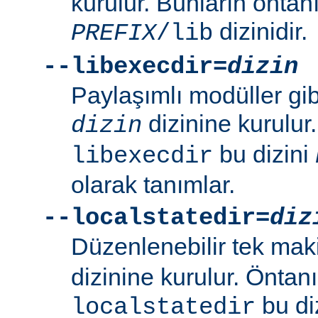
kurulur. Bunların öntan
dizinidir.
PREFIX
/lib
--libexecdir=
dizin
Paylaşımlı modüller gi
dizinine kurulur
dizin
bu dizini
libexecdir
olarak tanımlar.
--localstatedir=
diz
Düzenlenebilir tek maki
dizinine kurulur. Öntan
bu di
localstatedir