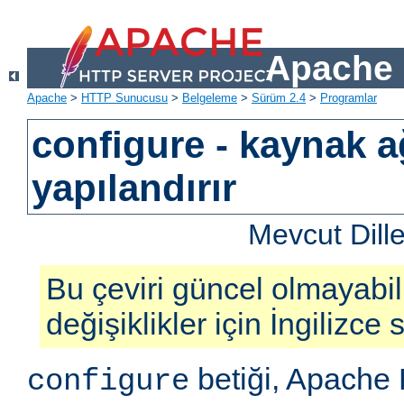
Apache 
Apache
>
HTTP Sunucusu
>
Belgeleme
>
Sürüm 2.4
>
Programlar
configure - kaynak a
yapılandırır
Mevcut Dill
Bu çeviri güncel olmayabil
değişiklikler için İngilizce
betiği, Apach
configure