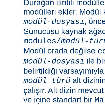
Durağan ilintili modüller
modülleri ekler. Modül
, önc
modül-dosyası
Sunucusu kaynak ağacı
modules/
modül-tür
Modül orada değilse
c
ile b
modül-dosyası
belirtildiği varsayımıy
alt dizin
modül-türü
çalışır. Alt dizin mevcu
ve içine standart bir
Ma