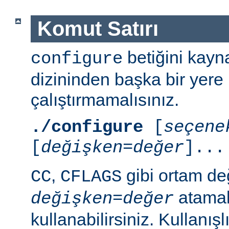
Komut Satırı
betiğini kayn
configure
dizininden başka bir yere
çalıştırmamalısınız.
./configure
[
seçene
[
değişken=değer
]...
,
gibi ortam de
CC
CFLAGS
atamal
değişken
=
değer
kullanabilirsiniz. Kullanış