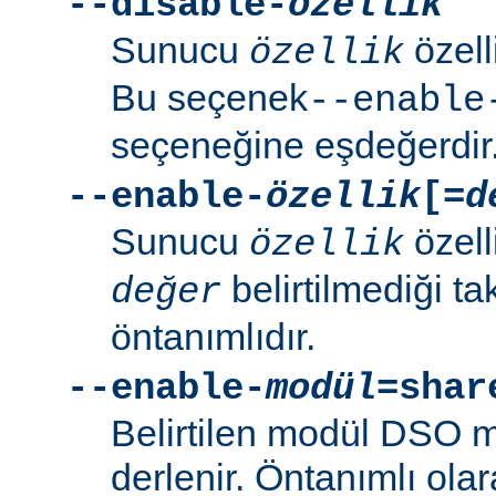
--disable-
özellik
Sunucu
özell
özellik
Bu seçenek
--enable
seçeneğine eşdeğerdir
--enable-
özellik
[=
d
Sunucu
özell
özellik
belirtilmediği t
değer
öntanımlıdır.
--enable-
modül
=shar
Belirtilen modül DSO 
derlenir. Öntanımlı ola