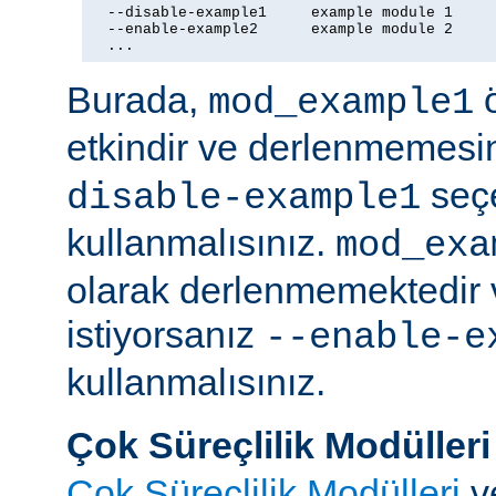
  --disable-example1     example module 1

  --enable-example2      example module 2

  ...
Burada,
ö
mod_example1
etkindir ve derlenmemesin
seç
disable-example1
kullanmalısınız.
mod_exa
olarak derlenmemektedir 
istiyorsanız
--enable-e
kullanmalısınız.
Çok Süreçlilik Modülleri
Çok Süreçlilik Modülleri
v