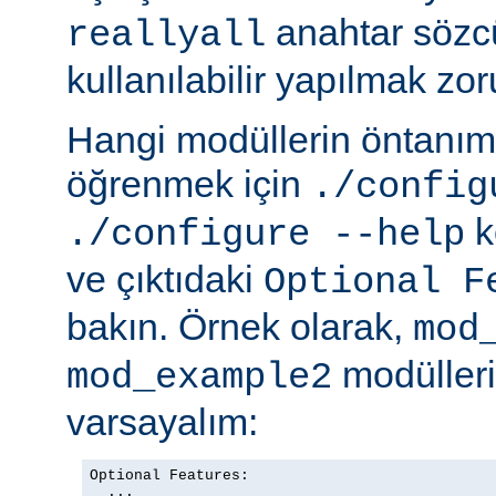
anahtar sözcü
reallyall
kullanılabilir yapılmak zor
Hangi modüllerin öntanıml
öğrenmek için
./config
k
./configure --help
ve çıktıdaki
Optional F
bakın. Örnek olarak,
mod
modülleriy
mod_example2
varsayalım:
Optional Features:

  ...
