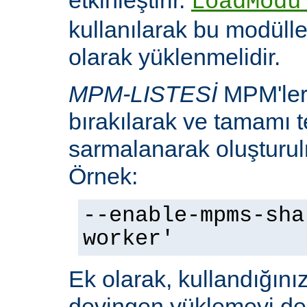
LoadModu
kullanılarak bu modülle
olarak yüklenmelidir.
MPM-LISTESİ
MPM'leri
bırakılarak ve tamamı te
sarmalanarak oluşturulm
Örnek:
--enable-mpms-sha
worker'
Ek olarak, kullandığını
devingen yüklemeyi d