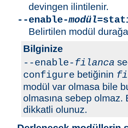
devingen ilintilenir.
--enable-
modül
=stat
Belirtilen modül durağan 
Bilginize
seç
--enable-
filanca
betiğinin
configure
fi
modül var olmasa bile b
olmasına sebep olmaz.
dikkatli olunuz.
Derlenecek modüllerin 